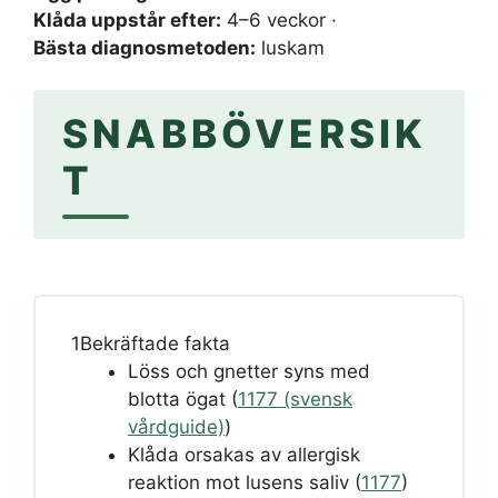
Klåda uppstår efter:
4–6 veckor ·
Bästa diagnosmetoden:
luskam
SNABBÖVERSIK
T
1
Bekräftade fakta
Löss och gnetter syns med
blotta ögat (
1177 (svensk
vårdguide)
)
Klåda orsakas av allergisk
reaktion mot lusens saliv (
1177
)