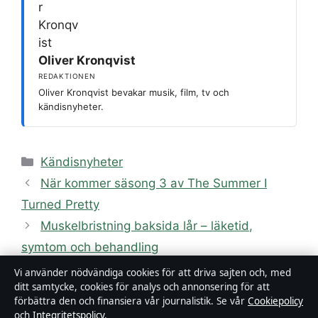
Oliver Kronqvist
REDAKTIONEN
Oliver Kronqvist bevakar musik, film, tv och
kändisnyheter.
Kategorier
Kändisnyheter
När kommer säsong 3 av The Summer I
Turned Pretty
Muskelbristning baksida lår – läketid,
symtom och behandling
Vi använder nödvändiga cookies för att driva sajten och, med
ditt samtycke, cookies för analys och annonsering för att
förbättra den och finansiera vår journalistik. Se vår
Cookiepolicy
och
Integritetspolicy
.