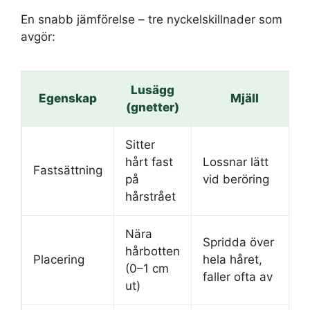
En snabb jämförelse – tre nyckelskillnader som
avgör:
Lusägg
Egenskap
Mjäll
(gnetter)
Sitter
hårt fast
Lossnar lätt
Fastsättning
på
vid beröring
hårstrået
Nära
Spridda över
hårbotten
Placering
hela håret,
(0–1 cm
faller ofta av
ut)