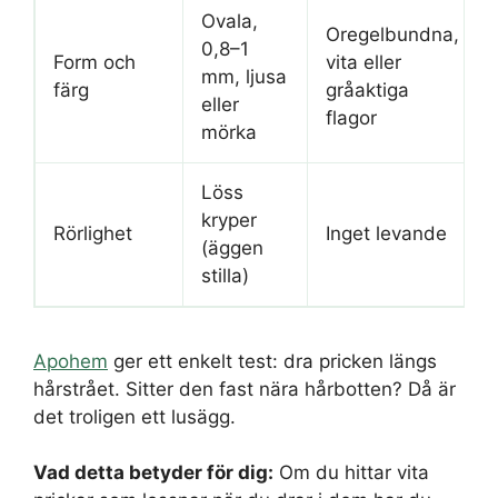
Ovala,
Oregelbundna,
0,8–1
Form och
vita eller
mm, ljusa
färg
gråaktiga
eller
flagor
mörka
Löss
kryper
Rörlighet
Inget levande
(äggen
stilla)
Apohem
ger ett enkelt test: dra pricken längs
hårstrået. Sitter den fast nära hårbotten? Då är
det troligen ett lusägg.
Vad detta betyder för dig:
Om du hittar vita