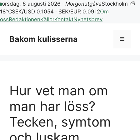
torsdag, 6 augusti 2026 ·
Morgonutgåva
Stockholm ⛅
18°C
SEK/USD 0.1054 · SEK/EUR 0.0912
Om
oss
Redaktionen
Källor
Kontakt
Nyhetsbrev
Hoppa
till
Bakom kulisserna
Meny
innehåll
Hur vet man om
man har löss?
Tecken, symtom
och luskam