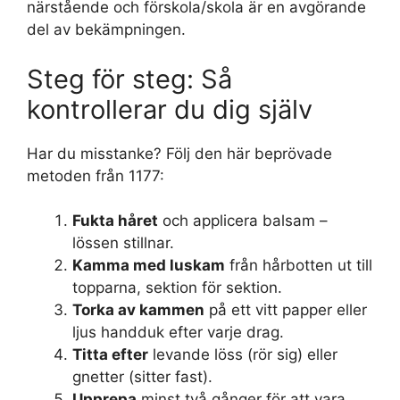
närstående och förskola/skola är en avgörande
del av bekämpningen.
Steg för steg: Så
kontrollerar du dig själv
Har du misstanke? Följ den här beprövade
metoden från 1177:
Fukta håret
och applicera balsam –
lössen stillnar.
Kamma med luskam
från hårbotten ut till
topparna, sektion för sektion.
Torka av kammen
på ett vitt papper eller
ljus handduk efter varje drag.
Titta efter
levande löss (rör sig) eller
gnetter (sitter fast).
Upprepa
minst två gånger för att vara