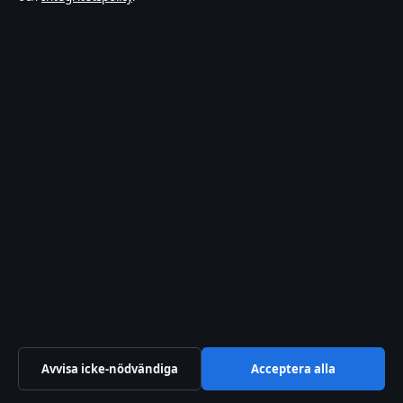
Redaktionen
Vår historia
Källor & standarder
Förtroende & standarder
Redaktionell policy
Rättelsepolicy
Tillgänglighetsredogörelse
Integritetspolicy
Kändisar & integritet
Avvisa icke-nödvändiga
Acceptera alla