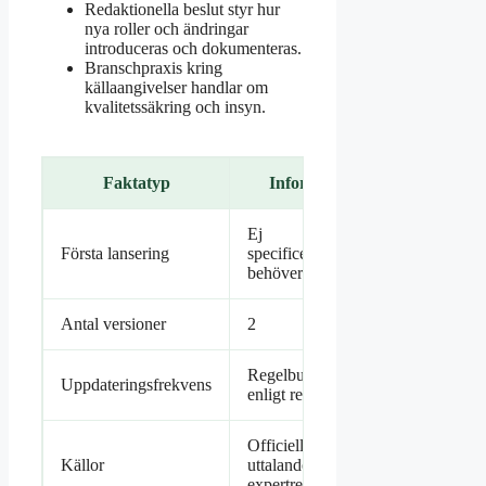
Redaktionella beslut styr hur
nya roller och ändringar
introduceras och dokumenteras.
Branschpraxis kring
källaangivelser handlar om
kvalitetssäkring och insyn.
Faktatyp
Information
Ej
Första lansering
specificerat/History
behöver fyllas
Antal versioner
2
Regelbunden –
Uppdateringsfrekvens
enligt redaktion
Officiella
Källor
uttalanden &
expertrecensioner