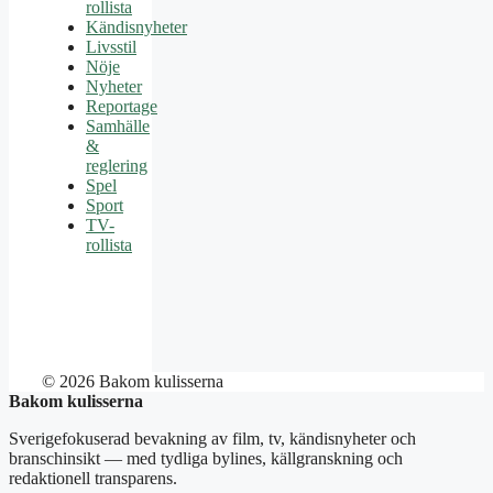
rollista
Kändisnyheter
Livsstil
Nöje
Nyheter
Reportage
Samhälle
&
reglering
Spel
Sport
TV-
rollista
© 2026 Bakom kulisserna
Bakom kulisserna
Sverigefokuserad bevakning av film, tv, kändisnyheter och
branschinsikt — med tydliga bylines, källgranskning och
redaktionell transparens.