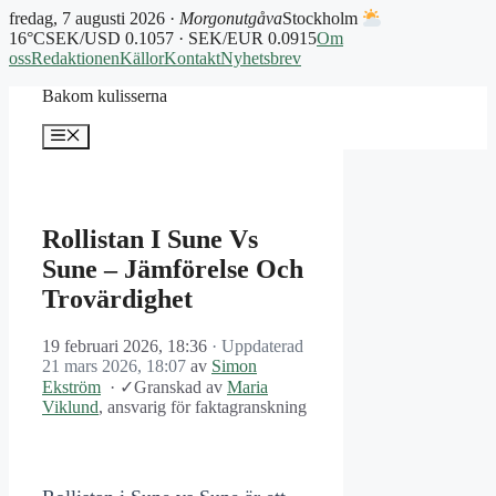
fredag, 7 augusti 2026 ·
Morgonutgåva
Stockholm
16°C
SEK/USD 0.1057 · SEK/EUR 0.0915
Om
oss
Redaktionen
Källor
Kontakt
Nyhetsbrev
Hoppa
Bakom kulisserna
till
innehåll
Meny
Rollistan I Sune Vs
Sune – Jämförelse Och
Trovärdighet
19 februari 2026, 18:36
· Uppdaterad
21 mars 2026, 18:07
av
Simon
Ekström
·
✓
Granskad av
Maria
Viklund
, ansvarig för faktagranskning