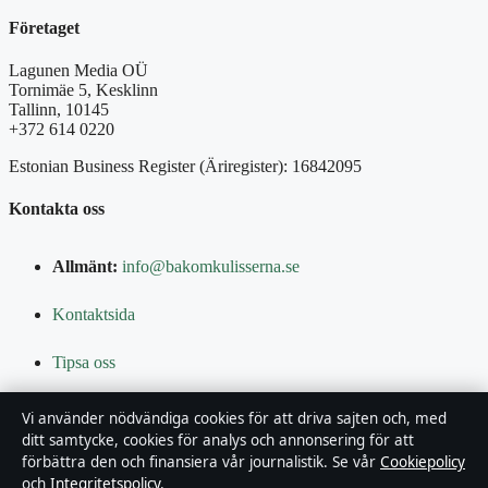
Företaget
Lagunen Media OÜ
Tornimäe 5, Kesklinn
Tallinn, 10145
+372 614 0220
Estonian Business Register (Äriregister): 16842095
Kontakta oss
Allmänt:
info@bakomkulisserna.se
Kontaktsida
Tipsa oss
Vi använder nödvändiga cookies för att driva sajten och, med
Om oss
ditt samtycke, cookies för analys och annonsering för att
förbättra den och finansiera vår journalistik. Se vår
Cookiepolicy
Om oss
och
Integritetspolicy
.