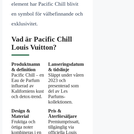
element har Pacific Chill blivit
en symbol för välbefinnande och
exklusivitet.
Vad är Pacific Chill
Louis Vuitton?
Produktnamn
Lanseringsdatum
& definition
& tidslinje
Pacific Chill – en
Släppt under våren
Eau de Parfum
2023 och
influerad av
presenterad som
Kaliforniens kust
del av Les
och detox-trend.
Parfums-
kollektionen.
Design &
Pris &
Material
Återförsäljare
Fruktiga och
Premiumprissatt,
örtiga noter
tillgänglig via
kombineras i en
officiella Louis