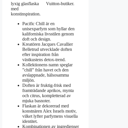
lyxig glasflaska
Vuitton-butiker.
med
konstinspiration.
Pacific Chill är en
unisexparfym som hyllar den
kaliforniska livsstilen genom
doft och design.
Kreatören Jacques Cavallier
Belletrud utvecklade doften
efter inspiration från
västkustens detox-trend.
Kollektionens namn speglar
”chill” från havet och den
avslappnade, hälsosamma
miljön.
Doften är fruktig-frisk med
framträdande aprikos, mynta
och citrus, kompletterad av
mjuka basnoter.
Flaskan är dekorerad med
konstnären Alex Israels motiv,
vilket lyfter parfymens visuella
identitet.
Kombinationen av ingredienser