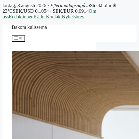
lördag, 8 augusti 2026 ·
Eftermiddagsutgåva
Stockholm ☀
23°C
SEK/USD 0.1054 · SEK/EUR 0.0914
Om
oss
Redaktionen
Källor
Kontakt
Nyhetsbrev
Hoppa
Bakom kulisserna
till
innehåll
Meny