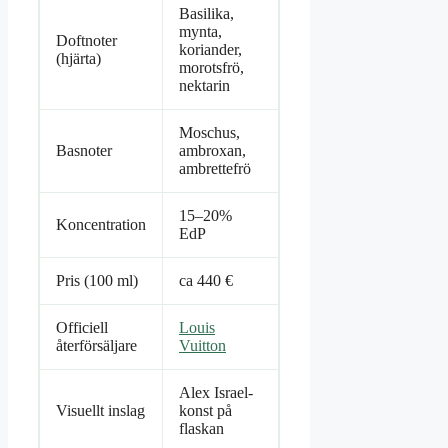
Basilika,
mynta,
Doftnoter
koriander,
(hjärta)
morotsfrö,
nektarin
Moschus,
Basnoter
ambroxan,
ambrettefrö
15–20%
Koncentration
EdP
Pris (100 ml)
ca 440 €
Officiell
Louis
återförsäljare
Vuitton
Alex Israel-
Visuellt inslag
konst på
flaskan