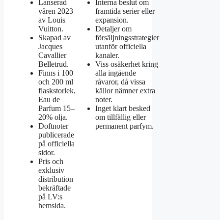
Lanserad
Interna beslut om
våren 2023
framtida serier eller
av Louis
expansion.
Vuitton.
Detaljer om
Skapad av
försäljningsstrategier
Jacques
utanför officiella
Cavallier
kanaler.
Belletrud.
Viss osäkerhet kring
Finns i 100
alla ingående
och 200 ml
råvaror, då vissa
flaskstorlek,
källor nämner extra
Eau de
noter.
Parfum 15–
Inget klart besked
20% olja.
om tillfällig eller
Doftnoter
permanent parfym.
publicerade
på officiella
sidor.
Pris och
exklusiv
distribution
bekräftade
på LV:s
hemsida.