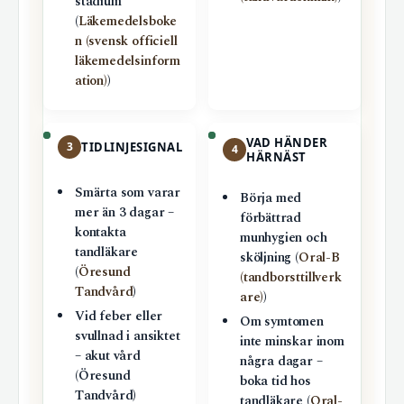
stadium
(
Läkemedelsboke
n (svensk officiell
läkemedelsinform
ation)
)
VAD HÄNDER
3
TIDLINJESIGNAL
4
HÄRNÄST
Smärta som varar
Börja med
mer än 3 dagar –
förbättrad
kontakta
munhygien och
tandläkare
sköljning (
Oral-B
(
Öresund
(tandborsttillverk
Tandvård
)
are)
)
Vid feber eller
Om symtomen
svullnad i ansiktet
inte minskar inom
– akut vård
några dagar –
(Öresund
boka tid hos
Tandvård)
tandläkare (
Oral-