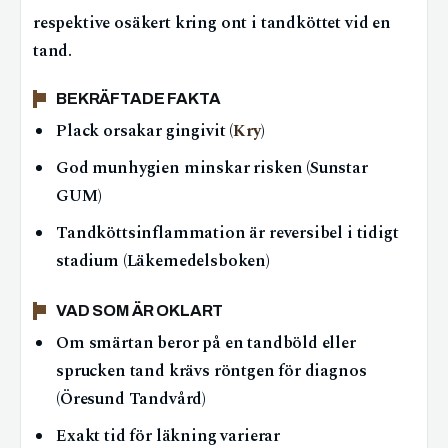
respektive osäkert kring ont i tandköttet vid en
tand.
BEKRÄFTADE FAKTA
Plack orsakar gingivit (
Kry
)
God munhygien minskar risken (Sunstar
GUM)
Tandköttsinflammation är reversibel i tidigt
stadium (Läkemedelsboken)
VAD SOM ÄR OKLART
Om smärtan beror på en tandböld eller
sprucken tand krävs röntgen för diagnos
(Öresund Tandvård)
Exakt tid för läkning varierar