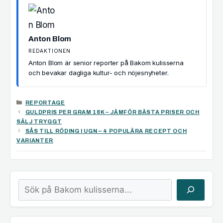
Anton Blom
REDAKTIONEN
Anton Blom är senior reporter på Bakom kulisserna
och bevakar dagliga kultur- och nöjesnyheter.
KATEGORIER
REPORTAGE
GULDPRIS PER GRAM 18K – JÄMFÖR BÄSTA PRISER OCH
SÄLJ TRYGGT
SÅS TILL RÖDING I UGN – 4 POPULÄRA RECEPT OCH
VARIANTER
Sök