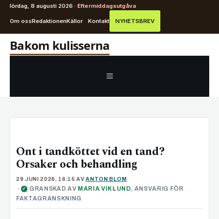
lördag, 8 augusti 2026 ·
Eftermiddagsutgåva
Om oss
Redaktionen
Källor
Kontakt
NYHETSBREV
Hoppa
Bakom kulisserna
till
innehåll
MENY
Ont i tandköttet vid en tand?
Orsaker och behandling
29 JUNI 2026, 16:15
AV
ANTON BLOM
·
GRANSKAD AV
MARIA VIKLUND
, ANSVARIG FÖR
✓
FAKTAGRANSKNING