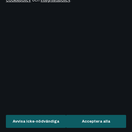
Cookiepolicy
och
Integritetspolicy
.
Vår historia
Tipsa oss
Källor & standarder
FÖRTROENDE &
STANDARDER
Redaktionell policy
Rättelsepolicy
Tillgänglighetsredogörelse
Integritetspolicy
Kändisar & integritet
Avvisa icke-nödvändiga
Acceptera alla