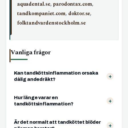
aquadental.se
,
parodontax.com
,
tandkompaniet.com
,
doktor.se
,
folktandvardenstockholm.se
Vanliga frågor
Kan tandköttsinflammation orsaka
dålig andedräkt?
Hur länge varar en
tandköttsinflammation?
Är det normalt att tandköttet blöder