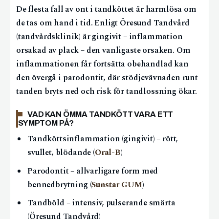
De flesta fall av ont i tandköttet är harmlösa om
de tas om hand i tid. Enligt Öresund Tandvård
(tandvårdsklinik) är gingivit – inflammation
orsakad av plack – den vanligaste orsaken. Om
inflammationen får fortsätta obehandlad kan
den övergå i parodontit, där stödjevävnaden runt
tanden bryts ned och risk för tandlossning ökar.
VAD KAN ÖMMA TANDKÖTT VARA ETT
SYMPTOM PÅ?
Tandköttsinflammation (gingivit) – rött,
svullet, blödande (
Oral-B
)
Parodontit – allvarligare form med
bennedbrytning (
Sunstar GUM
)
Tandböld – intensiv, pulserande smärta
(Öresund Tandvård)