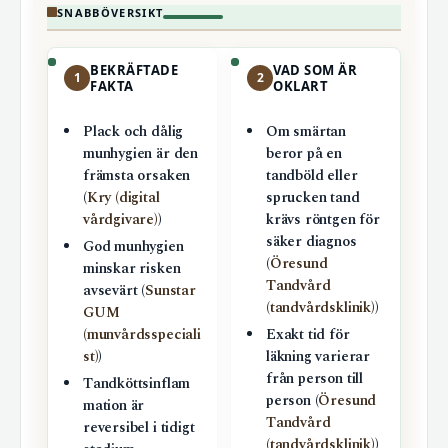
SNABBÖVERSIKT
BEKRÄFTADE
VAD SOM ÄR
1
2
FAKTA
OKLART
Plack och dålig
Om smärtan
munhygien är den
beror på en
främsta orsaken
tandböld eller
(
Kry (digital
sprucken tand
vårdgivare)
)
krävs röntgen för
säker diagnos
God munhygien
(
Öresund
minskar risken
Tandvård
avsevärt (
Sunstar
(tandvårdsklinik)
)
GUM
(munvårdsspeciali
Exakt tid för
st)
)
läkning varierar
från person till
Tandköttsinflam
person (
Öresund
mation är
Tandvård
reversibel i tidigt
(tandvårdsklinik)
)