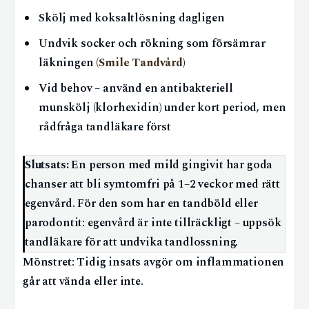
Skölj med koksaltlösning dagligen
Undvik socker och rökning som försämrar
läkningen (
Smile Tandvård
)
Vid behov – använd en antibakteriell
munskölj (klorhexidin) under kort period, men
rådfråga tandläkare först
Slutsats:
En person med mild gingivit har goda
chanser att bli symtomfri på 1–2 veckor med rätt
egenvård. För den som har en tandböld eller
parodontit: egenvård är inte tillräckligt – uppsök
tandläkare för att undvika tandlossning.
Mönstret: Tidig insats avgör om inflammationen
går att vända eller inte.