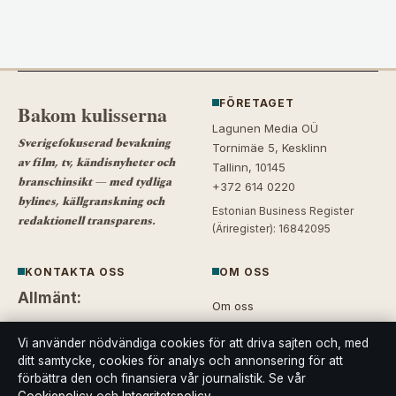
FÖRETAGET
Bakom kulisserna
Lagunen Media OÜ
Sverigefokuserad bevakning
Tornimäe 5, Kesklinn
av film, tv, kändisnyheter och
Tallinn, 10145
branschinsikt — med tydliga
+372 614 0220
bylines, källgranskning och
Estonian Business Register
redaktionell transparens.
(Äriregister): 16842095
KONTAKTA OSS
OM OSS
Allmänt:
Om oss
info@bakomkulisserna.se
Vi använder nödvändiga cookies för att driva sajten och, med
Redaktionen
ditt samtycke, cookies för analys och annonsering för att
Kontaktsida
förbättra den och finansiera vår journalistik. Se vår