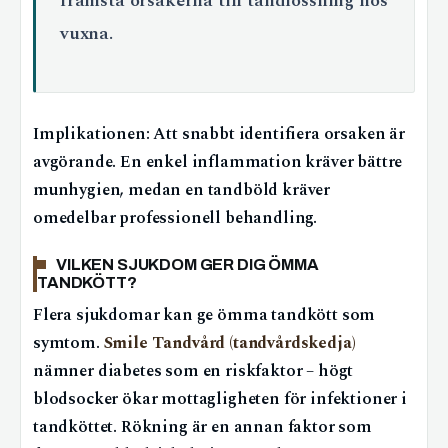
främsta orsakerna till tandlossning hos
vuxna.
Implikationen: Att snabbt identifiera orsaken är
avgörande. En enkel inflammation kräver bättre
munhygien, medan en tandböld kräver
omedelbar professionell behandling.
VILKEN SJUKDOM GER DIG ÖMMA
TANDKÖTT?
Flera sjukdomar kan ge ömma tandkött som
symtom.
Smile Tandvård (tandvårdskedja)
nämner diabetes som en riskfaktor – högt
blodsocker ökar mottagligheten för infektioner i
tandköttet. Rökning är en annan faktor som