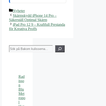
Kategorier
Nyheter
Skärmskydd iPhone 14 Pro –
Säkerställ Optimal Skärm
iPad Pro 12 9 – Kraftfull Prestanda
för Kreativa Proffs
Sök
Rad
isso
n
Blu
Met
ropo
l