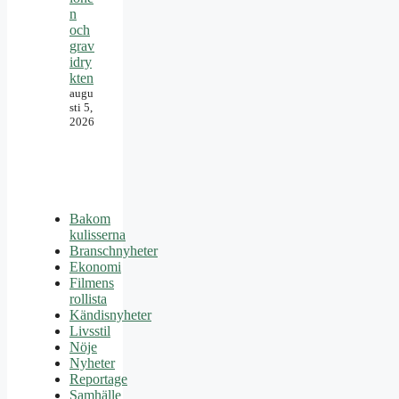
n
och
grav
idry
kten
augu
sti 5,
2026
Bakom
kulisserna
Branschnyheter
Ekonomi
Filmens
rollista
Kändisnyheter
Livsstil
Nöje
Nyheter
Reportage
Samhälle