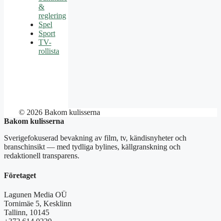
&
reglering
Spel
Sport
TV-
rollista
© 2026 Bakom kulisserna
Bakom kulisserna
Sverigefokuserad bevakning av film, tv, kändisnyheter och
branschinsikt — med tydliga bylines, källgranskning och
redaktionell transparens.
Företaget
Lagunen Media OÜ
Tornimäe 5, Kesklinn
Tallinn, 10145