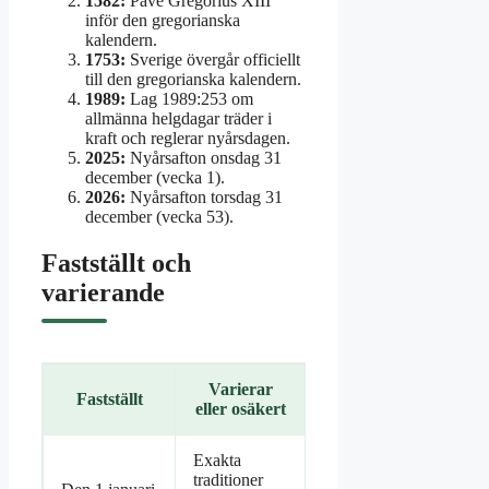
1582:
Påve Gregorius XIII
inför den gregorianska
kalendern.
1753:
Sverige övergår officiellt
till den gregorianska kalendern.
1989:
Lag 1989:253 om
allmänna helgdagar träder i
kraft och reglerar nyårsdagen.
2025:
Nyårsafton onsdag 31
december (vecka 1).
2026:
Nyårsafton torsdag 31
december (vecka 53).
Fastställt och
varierande
Varierar
Fastställt
eller osäkert
Exakta
traditioner