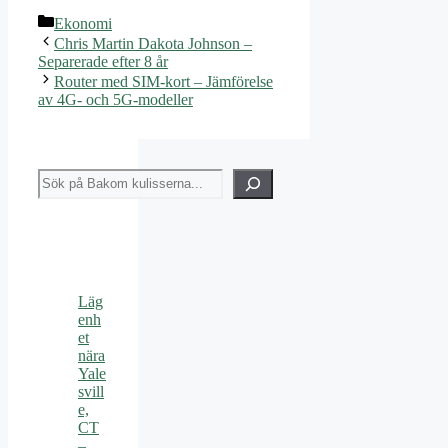
Kategorier
Ekonomi
Chris Martin Dakota Johnson –
Separerade efter 8 år
Router med SIM-kort – Jämförelse
av 4G- och 5G-modeller
Sök
Läg
enh
et
nära
Yale
svill
e,
CT
–