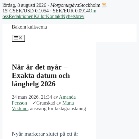
lördag, 8 augusti 2026 ·
Morgonutgåva
Stockholm
15°C
SEK/USD 0.1054 · SEK/EUR 0.0914
Om
oss
Redaktionen
Källor
Kontakt
Nyhetsbrev
Hoppa
Bakom kulisserna
till
innehåll
Meny
När är det nyår –
Exakta datum och
långhelg 2026
24 mars 2026, 21:34
av
Amanda
Persson
·
✓
Granskad av
Maria
Viklund
, ansvarig för faktagranskning
Nyår markerar slutet på ett år