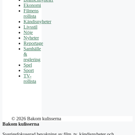
Ekonomi
Filmens
rollista
Kändisnyheter
Livsstil
Nöje
Nyheter
Reportage
Samhälle
&
reglering
Spel
Sport
TV-
rollista
© 2026 Bakom kulisserna
Bakom kulisserna
Sverigefokuserad bevakning av film, tv, kändisnyheter och