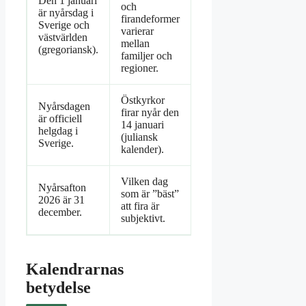
Den 1 januari
och
är nyårsdag i
firandeformer
Sverige och
varierar
västvärlden
mellan
(gregoriansk).
familjer och
regioner.
Östkyrkor
Nyårsdagen
firar nyår den
är officiell
14 januari
helgdag i
(juliansk
Sverige.
kalender).
Vilken dag
Nyårsafton
som är ”bäst”
2026 är 31
att fira är
december.
subjektivt.
Kalendrarnas
betydelse