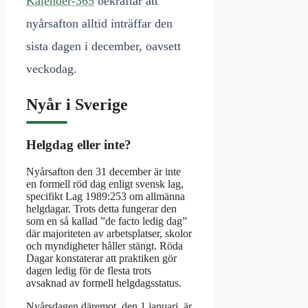
Kalender-365
bekräftar att
nyårsafton alltid inträffar den
sista dagen i december, oavsett
veckodag.
Nyår i Sverige
Helgdag eller inte?
Nyårsafton den 31 december är inte
en formell röd dag enligt svensk lag,
specifikt Lag 1989:253 om allmänna
helgdagar. Trots detta fungerar den
som en så kallad ”de facto ledig dag”
där majoriteten av arbetsplatser, skolor
och myndigheter håller stängt. Röda
Dagar konstaterar att praktiken gör
dagen ledig för de flesta trots
avsaknad av formell helgdagsstatus.
Nyårsdagen däremot, den 1 januari, är