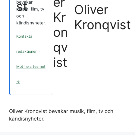
bevakar
Oliver
musik, film, tv
och
Kronqvist
kändisnyheter.
Kontakta
redaktionen
·
Möt hela teamet
→
Oliver Kronqvist bevakar musik, film, tv och
kändisnyheter.