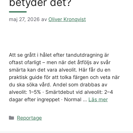
betyder det?
maj 27, 2026
av
Oliver Kronqvist
Att se grått i hålet efter tandutdragning är
oftast ofarligt – men när det åtföljs av svår
smärta kan det vara alveolit. Här får du en
praktisk guide för att tolka färgen och veta när
du ska söka vård. Andel som drabbas av
alveolit: 1–5% · Smärtdebut vid alveolit: 2–4
dagar efter ingreppet · Normal …
Läs mer
Kategorier
Reportage