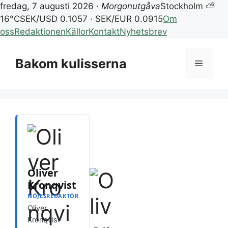
fredag, 7 augusti 2026 ·
Morgonutgåva
Stockholm ⛅
16°C
SEK/USD 0.1057 · SEK/EUR 0.0915
Om
oss
Redaktionen
Källor
Kontakt
Nyhetsbrev
Hoppa
till
Bakom kulisserna
Meny
innehåll
Oliver
Kronqvist
NÖJESREDAKTÖR
Oliver
Kronqvist