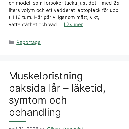
en modell som försöker täcka just det – med 25
liters volym och ett vadderat laptopfack för upp
till 16 tum. Här går vi igenom mått, vikt,
vattentäthet och vad …
Läs mer
Kategorier
Reportage
Muskelbristning
baksida lår – läketid,
symtom och
behandling
maj 31, 2026
av
Oliver Kronqvist