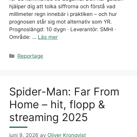
hjälper dig att tolka siffrorna och förstå vad
millimeter regn innebär i praktiken – och hur
prognosen står sig mot alternativ som YR.
Prognoslängd: 10 dygn · Leverantör: SMHI ·
Område: …
Läs mer
Kategorier
Reportage
Spider-Man: Far From
Home – hit, flopp &
streaming 2025
juni 9, 2026
av
Oliver Kronqvist