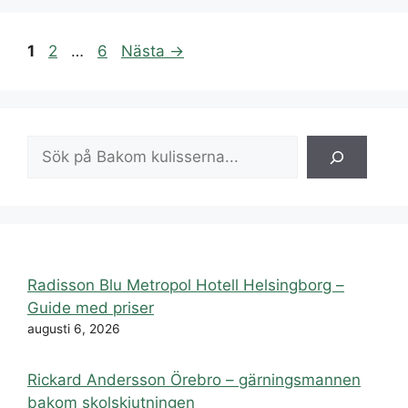
Sida
Sida
Sida
1
2
…
6
Nästa
→
Sök
Radisson Blu Metropol Hotell Helsingborg –
Guide med priser
augusti 6, 2026
Rickard Andersson Örebro – gärningsmannen
bakom skolskjutningen