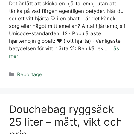
Det är lätt att skicka en hjärta-emoji utan att
tänka på vad färgen egentligen betyder. När du
ser ett vitt hjärta 🤍 i en chatt – är det kärlek,
sorg eller något mitt emellan? Antal hjärtemojis i
Unicode-standarden: 12 · Populäraste
hjärtemojin globalt: ❤️ (rött hjärta) · Vanligaste
betydelsen för vitt hjärta 🤍: Ren kärlek …
Läs
mer
Kategorier
Reportage
Douchebag ryggsäck
25 liter – mått, vikt och