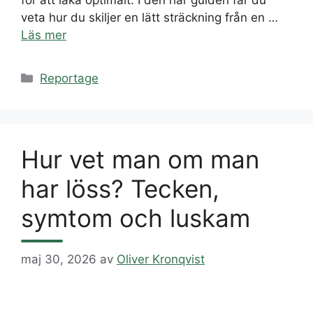
för att läka optimalt. I den här guiden får du
veta hur du skiljer en lätt sträckning från en …
Läs mer
Kategorier
Reportage
Hur vet man om man
har löss? Tecken,
symtom och luskam
maj 30, 2026
av
Oliver Kronqvist