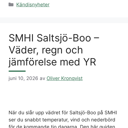
Kategorier
Kändisnyheter
SMHI Saltsjö-Boo –
Väder, regn och
jämförelse med YR
juni 10, 2026
av
Oliver Kronqvist
När du slår upp vädret för Saltsjö-Boo på SMHI
ser du snabbt temperatur, vind och nederbörd
för de kommande tio dagarna. Den här guiden