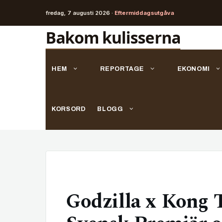
fredag, 7 augusti 2026 ·
Eftermiddagsutgåva
Hoppa
Bakom kulisserna
till
innehåll
HEM
REPORTAGE
EKONOMI
KORSORD
BLOGG
Godzilla x Kong