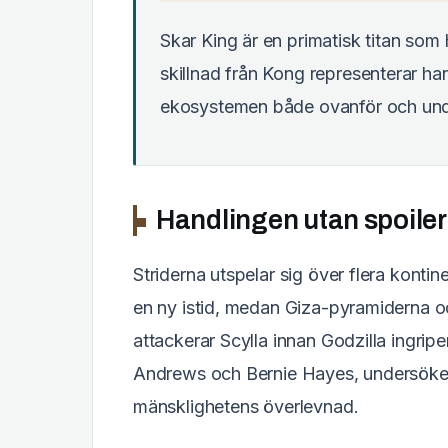
Skar King är en primatisk titan som 
skillnad från Kong representerar han
ekosystemen både ovanför och und
Handlingen utan spoiler
Striderna utspelar sig över flera konti
en ny istid, medan Giza-pyramiderna och
attackerar Scylla innan Godzilla ingrip
Andrews och Bernie Hayes, undersöker 
mänsklighetens överlevnad.