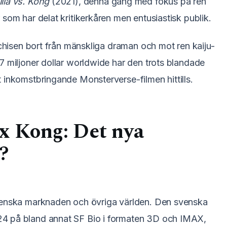
lla vs. Kong
(2021), denna gång med fokus på ren
som har delat kritikerkåren men entusiastisk publik.
nchisen bort från mänskliga draman och mot ren kaiju-
7 miljoner dollar worldwide har den trots blandade
 inkomstbringande Monsterverse-filmen hittills.
 x Kong: Det nya
?
svenska marknaden och övriga världen. Den svenska
4 på bland annat SF Bio i formaten 3D och IMAX,