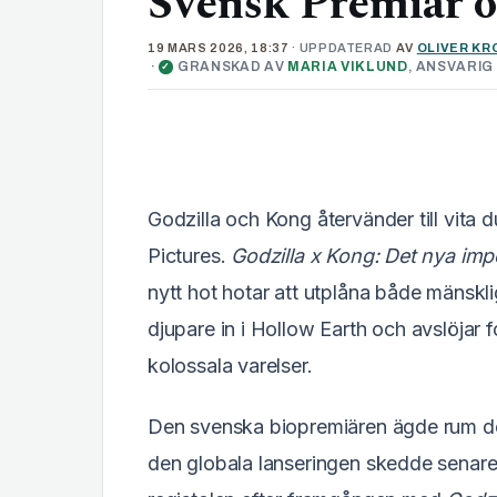
Svensk Premiär o
19 MARS 2026, 18:37
· UPPDATERAD
AV
OLIVER KR
·
GRANSKAD AV
MARIA VIKLUND
, ANSVARI
✓
Godzilla och Kong återvänder till vita
Pictures.
Godzilla x Kong: Det nya imp
nytt hot hotar att utplåna både mänskl
djupare in i Hollow Earth och avslöja
kolossala varelser.
Den svenska biopremiären ägde rum de
den globala lanseringen skedde senar