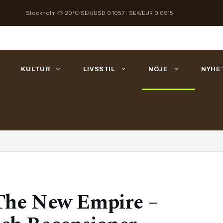
Stockholm ⛅ 20°C
SEK/USD 0.1057 · SEK/EUR 0.0915
KULTUR
LIVSSTIL
NÖJE
NYHE
 The New Empire –