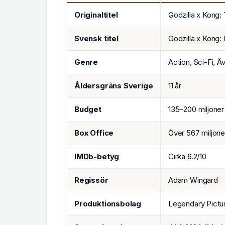
Originaltitel
Godzilla x Kong
Svensk titel
Godzilla x Kong:
Genre
Action, Sci-Fi, Ä
Åldersgräns Sverige
11 år
Budget
135–200 miljone
Box Office
Över 567 miljon
IMDb-betyg
Cirka 6.2/10
Regissör
Adam Wingard
Produktionsbolag
Legendary Pictu