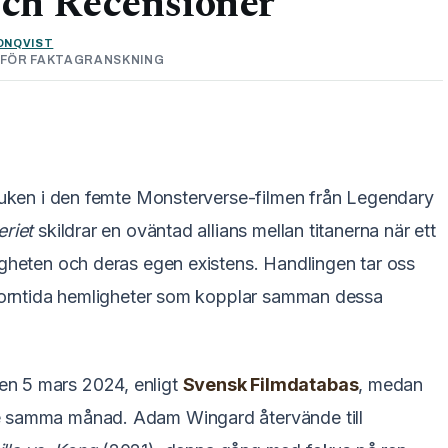
ch Recensioner
ONQVIST
G FÖR FAKTAGRANSKNING
 duken i den femte Monsterverse-filmen från Legendary
eriet
skildrar en oväntad allians mellan titanerna när ett
igheten och deras egen existens. Handlingen tar oss
r forntida hemligheter som kopplar samman dessa
n 5 mars 2024, enligt
Svensk Filmdatabas
, medan
e samma månad. Adam Wingard återvände till