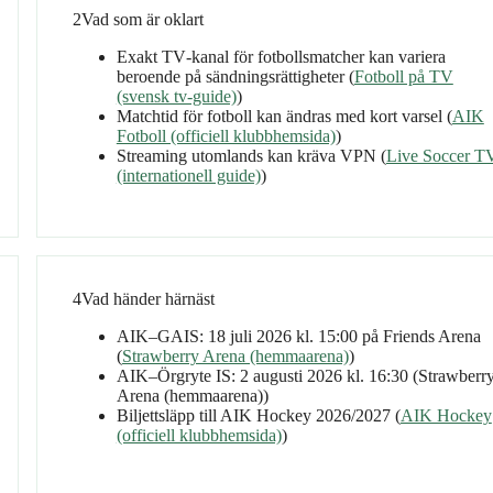
2
Vad som är oklart
Exakt TV‑kanal för fotbollsmatcher kan variera
beroende på sändningsrättigheter (
Fotboll på TV
(svensk tv‑guide)
)
Matchtid för fotboll kan ändras med kort varsel (
AIK
Fotboll (officiell klubbhemsida)
)
Streaming utomlands kan kräva VPN (
Live Soccer T
(internationell guide)
)
4
Vad händer härnäst
AIK–GAIS: 18 juli 2026 kl. 15:00 på Friends Arena
(
Strawberry Arena (hemmaarena)
)
AIK–Örgryte IS: 2 augusti 2026 kl. 16:30 (Strawberr
Arena (hemmaarena))
Biljettsläpp till AIK Hockey 2026/2027 (
AIK Hockey
(officiell klubbhemsida)
)