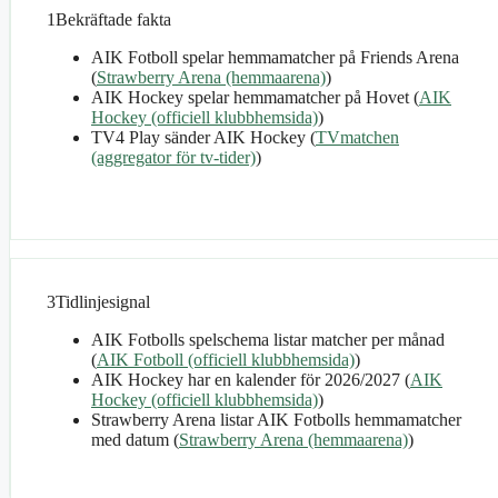
1
Bekräftade fakta
AIK Fotboll spelar hemmamatcher på Friends Arena
(
Strawberry Arena (hemmaarena)
)
AIK Hockey spelar hemmamatcher på Hovet (
AIK
Hockey (officiell klubbhemsida)
)
TV4 Play sänder AIK Hockey (
TVmatchen
(aggregator för tv‑tider)
)
3
Tidlinjesignal
AIK Fotbolls spelschema listar matcher per månad
(
AIK Fotboll (officiell klubbhemsida)
)
AIK Hockey har en kalender för 2026/2027 (
AIK
Hockey (officiell klubbhemsida)
)
Strawberry Arena listar AIK Fotbolls hemmamatcher
med datum (
Strawberry Arena (hemmaarena)
)