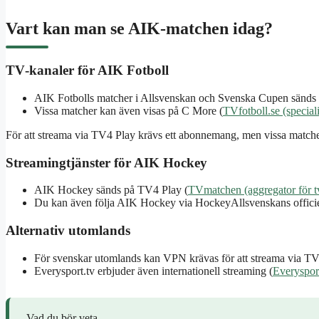
Vart kan man se AIK‑matchen idag?
TV‑kanaler för AIK Fotboll
AIK Fotbolls matcher i Allsvenskan och Svenska Cupen sänds
Vissa matcher kan även visas på C More (
TVfotboll.se (special
För att streama via TV4 Play krävs ett abonnemang, men vissa matche
Streamingtjänster för AIK Hockey
AIK Hockey sänds på TV4 Play (
TVmatchen (aggregator för tv
Du kan även följa AIK Hockey via HockeyAllsvenskans officiel
Alternativ utomlands
För svenskar utomlands kan VPN krävas för att streama via TV
Everysport.tv erbjuder även internationell streaming (
Everysport
Vad du bör veta