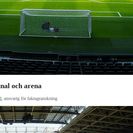
anal och arena
d
, ansvarig för faktagranskning