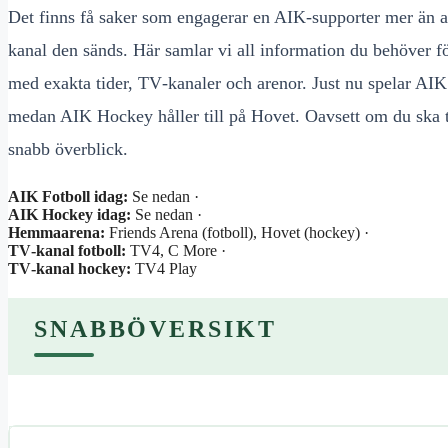
Det finns få saker som engagerar en AIK-supporter mer än at
kanal den sänds. Här samlar vi all information du behöver 
med exakta tider, TV‑kanaler och arenor. Just nu spelar AI
medan AIK Hockey håller till på Hovet. Oavsett om du ska ti
snabb överblick.
AIK Fotboll idag:
Se nedan ·
AIK Hockey idag:
Se nedan ·
Hemmaarena:
Friends Arena (fotboll), Hovet (hockey) ·
TV‑kanal fotboll:
TV4, C More ·
TV‑kanal hockey:
TV4 Play
SNABBÖVERSIKT