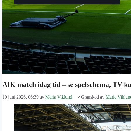
AIK match idag tid – se spelschema, TV-k
19 juni 2026, 06:39
av
Maria Viklund
·
✓
Granskad av
Maria Viklun