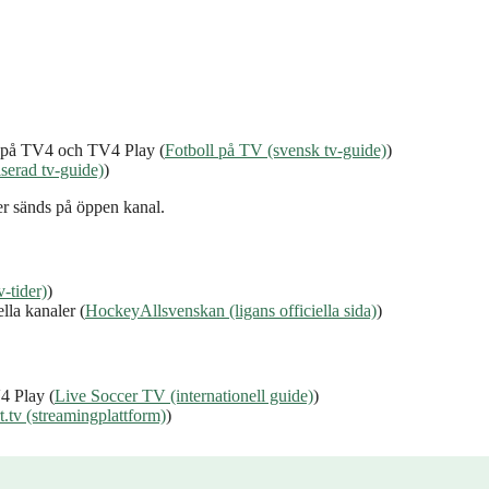
 på TV4 och TV4 Play (
Fotboll på TV (svensk tv‑guide)
)
iserad tv‑guide)
)
r sänds på öppen kanal.
‑tider)
)
la kanaler (
HockeyAllsvenskan (ligans officiella sida)
)
4 Play (
Live Soccer TV (internationell guide)
)
.tv (streamingplattform)
)