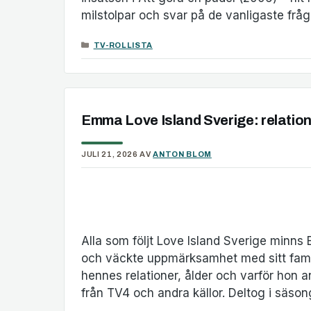
milstolpar och svar på de vanligaste fr
KATEGORIER
TV-ROLLISTA
Emma Love Island Sverige: relation
JULI 21, 2026
AV
ANTON BLOM
Alla som följt Love Island Sverige minns 
och väckte uppmärksamhet med sitt fami
hennes relationer, ålder och varför hon a
från TV4 och andra källor. Deltog i säso