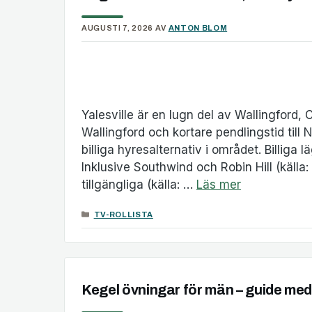
AUGUSTI 7, 2026
AV
ANTON BLOM
Yalesville är en lugn del av Wallingford,
Wallingford och kortare pendlingstid till 
billiga hyresalternativ i området. Billiga
Inklusive Southwind och Robin Hill (käll
tillgängliga (källa: …
Läs mer
KATEGORIER
TV-ROLLISTA
Kegel övningar för män – guide med