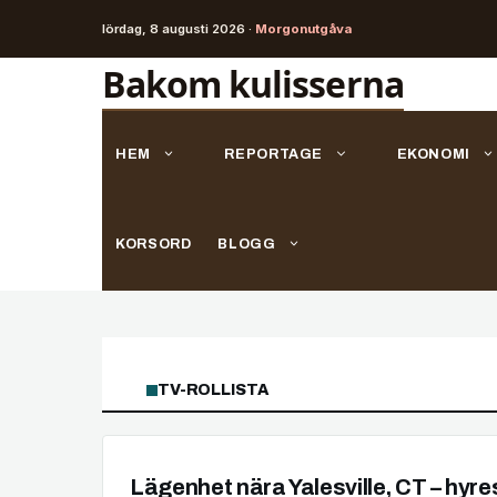
lördag, 8 augusti 2026 ·
Morgonutgåva
Hoppa
Bakom kulisserna
till
innehåll
HEM
REPORTAGE
EKONOMI
KORSORD
BLOGG
TV-ROLLISTA
Lägenhet nära Yalesville, CT – hyr