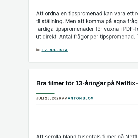
Att ordna en tipspromenad kan vara ett rol
tillställning. Men att komma på egna fråg
färdiga tipspromenader för vuxna i PDF-fo
ut direkt. Antal frågor per tipspromenad:
KATEGORIER
TV-ROLLISTA
Bra filmer för 13-åringar på Netflix 
JULI 25, 2026
AV
ANTON BLOM
Att scrolla bland tusentals filmer på Net