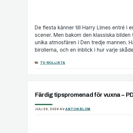
De flesta känner till Harry Limes entré i 
scener. Men bakom den klassiska bilden f
unika atmosfären i Den tredje mannen. Här 
birollerna, och en inblick i hur varje skåd
KATEGORIER
TV-ROLLISTA
Färdig tipspromenad för vuxna – PDF
JULI 26, 2026
AV
ANTON BLOM