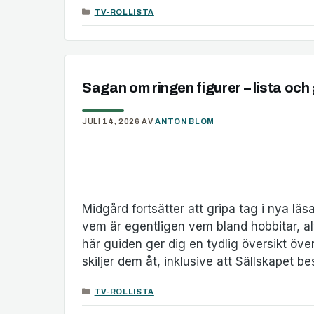
KATEGORIER
TV-ROLLISTA
Sagan om ringen figurer – lista och g
JULI 14, 2026
AV
ANTON BLOM
Midgård fortsätter att gripa tag i nya läs
vem är egentligen vem bland hobbitar, al
här guiden ger dig en tydlig översikt öv
skiljer dem åt, inklusive att Sällskapet
KATEGORIER
TV-ROLLISTA