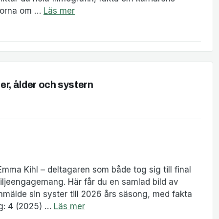
ågorna om …
Läs mer
er, ålder och systern
Emma Kihl – deltagaren som både tog sig till final
ljeengagemang. Här får du en samlad bild av
nmälde sin syster till 2026 års säsong, med fakta
ng: 4 (2025) …
Läs mer