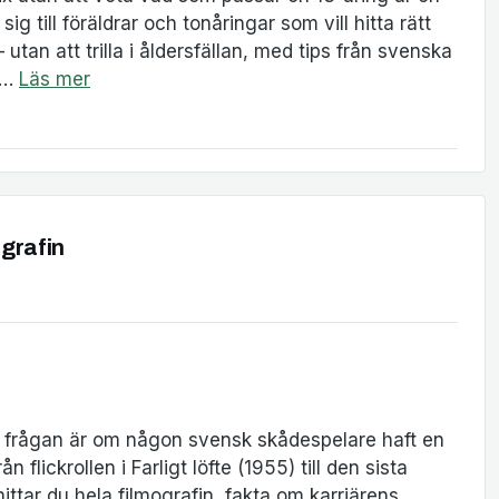
ig till föräldrar och tonåringar som vill hitta rätt
tan att trilla i åldersfällan, med tips från svenska
i …
Läs mer
grafin
n frågan är om någon svensk skådespelare haft en
ickrollen i Farligt löfte (1955) till den sista
hittar du hela filmografin, fakta om karriärens