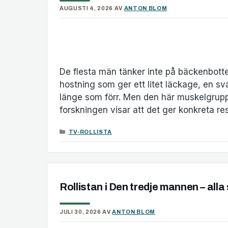
AUGUSTI 4, 2026
AV
ANTON BLOM
De flesta män tänker inte på bäckenbotte
hostning som ger ett litet läckage, en sva
länge som förr. Men den här muskelgruppe
forskningen visar att det ger konkreta re
KATEGORIER
TV-ROLLISTA
Rollistan i Den tredje mannen – all
JULI 30, 2026
AV
ANTON BLOM