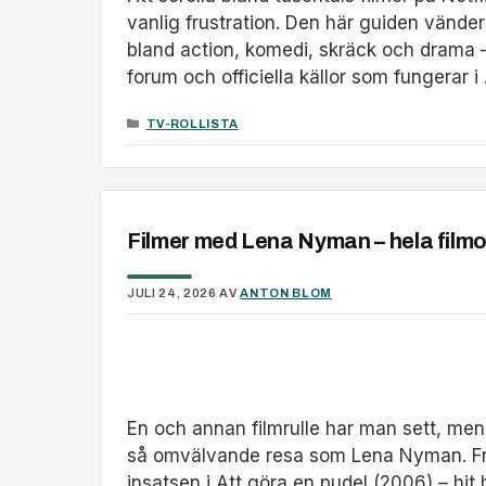
vanlig frustration. Den här guiden vänder s
bland action, komedi, skräck och drama – u
forum och officiella källor som fungerar 
KATEGORIER
TV-ROLLISTA
Filmer med Lena Nyman – hela filmo
JULI 24, 2026
AV
ANTON BLOM
En och annan filmrulle har man sett, me
så omvälvande resa som Lena Nyman. Från fl
insatsen i Att göra en pudel (2006) – hit 