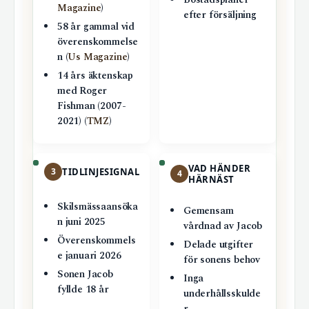
Bostadsplaner
Magazine
)
efter försäljning
58 år gammal vid
överenskommelse
n (
Us Magazine
)
14 års äktenskap
med Roger
Fishman (2007-
2021) (
TMZ
)
VAD HÄNDER
3
TIDLINJESIGNAL
4
HÄRNÄST
Skilsmässaansöka
Gemensam
n juni 2025
vårdnad av Jacob
Överenskommels
Delade utgifter
e januari 2026
för sonens behov
Sonen Jacob
Inga
fyllde 18 år
underhållsskulde