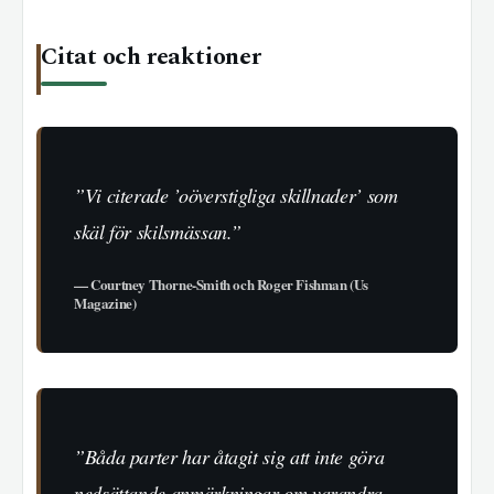
Citat och reaktioner
”Vi citerade ’oöverstigliga skillnader’ som
skäl för skilsmässan.”
— Courtney Thorne-Smith och Roger Fishman (Us
Magazine)
”Båda parter har åtagit sig att inte göra
nedsättande anmärkningar om varandra