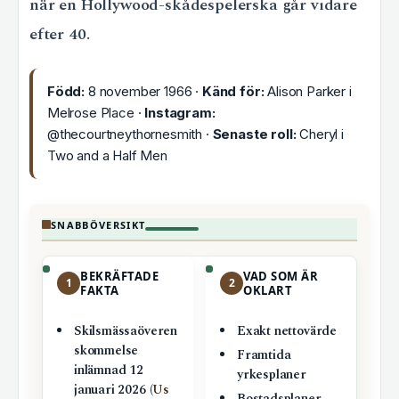
när en Hollywood-skådespelerska går vidare
efter 40.
Född:
8 november 1966 ·
Känd för:
Alison Parker i
Melrose Place ·
Instagram:
@thecourtneythornesmith ·
Senaste roll:
Cheryl i
Two and a Half Men
SNABBÖVERSIKT
BEKRÄFTADE
VAD SOM ÄR
1
2
FAKTA
OKLART
Skilsmässaöveren
Exakt nettovärde
skommelse
Framtida
inlämnad 12
yrkesplaner
januari 2026 (
Us