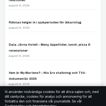
relationen
augusti 8, 2026
Räknas helger in i sjukperioden för läkarintyg
augusti 8, 2026
Dala-Järna Hotell – Meny, öppettider, lunch, pizza &
recensioner
augusti 8, 2026
Vem är My Martens? – Nio års stalkning och TV4-
dokumentär 2025
augusti 8, 2026
Vi använder nödvändiga cookies för att driva sajten och, med
ditt samtycke, cookies för analys och annonsering för att
Lägenhet nära Yalesville, CT – hyresguide
förbättra den och finansiera vår journalistik. Se vår