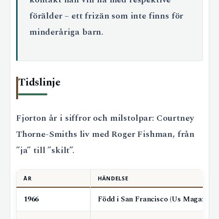
förälder – ett frizän som inte finns för
minderåriga barn.
Tidslinje
Fjorton år i siffror och milstolpar: Courtney
Thorne-Smiths liv med Roger Fishman, från
”ja” till ”skilt”.
ÅR
HÄNDELSE
1966
Född i San Francisco (Us Magazine)