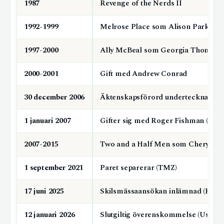
1987
Revenge of the Nerds II
1992-1999
Melrose Place som Alison Parker
1997-2000
Ally McBeal som Georgia Thomas
2000-2001
Gift med Andrew Conrad
30 december 2006
Äktenskapsförord undertecknas (Ex
1 januari 2007
Gifter sig med Roger Fishman (
TM
2007-2015
Two and a Half Men som Cheryl
1 september 2021
Paret separerar (TMZ)
17 juni 2025
Skilsmässaansökan inlämnad (KATV
12 januari 2026
Slutgiltig överenskommelse (Us Ma