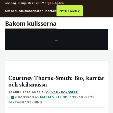
söndag, 9 augusti 2026 ·
Morgonutgåva
Om oss
Redaktionen
Källor
Kontakt
NYHETSBREV
Hoppa
Bakom kulisserna
till
innehåll
MENY
Courtney Thorne-Smith: Bio, karriär
och skilsmässa
20 APRIL 2026, 09:52
AV
OLIVER KRONQVIST
·
GRANSKAD AV
MARIA VIKLUND
, ANSVARIG FÖR
✓
FAKTAGRANSKNING