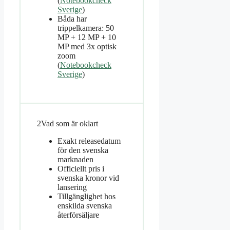
(
Notebookcheck
Sverige
)
Båda har
trippelkamera: 50
MP + 12 MP + 10
MP med 3x optisk
zoom
(
Notebookcheck
Sverige
)
2
Vad som är oklart
Exakt releasedatum
för den svenska
marknaden
Officiellt pris i
svenska kronor vid
lansering
Tillgänglighet hos
enskilda svenska
återförsäljare