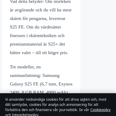
Vad detta betyder: Om storleken
är avgörande och du vill ha mest
skärm för pengarna, levererar
S25 FE. Om du värdesätter
finessen i skärmtekniken och
premiummaterial är S25+ det
bättre valet – till ett högre pris.
Tre modeller, en
sammanfattning: Samsung
Galaxy S25 FE (6,7 tum, Exynos
2400, 8 GB RAM, 4900 mAh)
Vi använder nödvändiga cookies för att driva sajten och, med
jämförs nedan direkt mot
ditt samtycke, cookies för analys och annonsering för att
standard S25 och S25+.
förbättra den och finansiera vår journalistik. Se vår
Cookiepolicy
och
Integritetspolicy
.