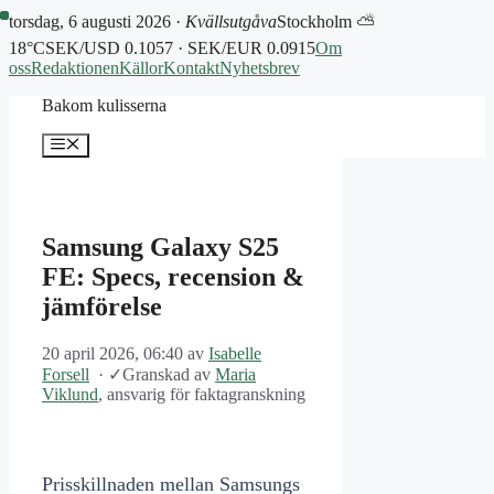
torsdag, 6 augusti 2026 ·
Kvällsutgåva
Stockholm ⛅
18°C
SEK/USD 0.1057 · SEK/EUR 0.0915
Om
oss
Redaktionen
Källor
Kontakt
Nyhetsbrev
Hoppa
Bakom kulisserna
till
innehåll
Meny
Samsung Galaxy S25
FE: Specs, recension &
jämförelse
20 april 2026, 06:40
av
Isabelle
Forsell
·
✓
Granskad av
Maria
Viklund
, ansvarig för faktagranskning
Prisskillnaden mellan Samsungs