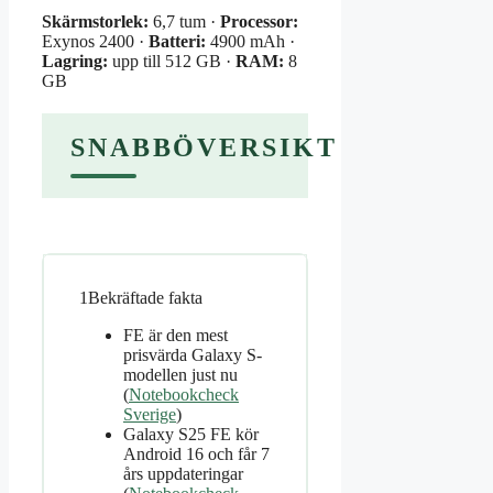
Skärmstorlek:
6,7 tum ·
Processor:
Exynos 2400 ·
Batteri:
4900 mAh ·
Lagring:
upp till 512 GB ·
RAM:
8
GB
SNABBÖVERSIKT
1
Bekräftade fakta
FE är den mest
prisvärda Galaxy S-
modellen just nu
(
Notebookcheck
Sverige
)
Galaxy S25 FE kör
Android 16 och får 7
års uppdateringar