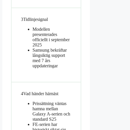
3
Tidlinjesignal
Modellen
presenterades
officiellt i september
2025
Samsung bekräftar
långsiktig support
med 7 års
uppdateringar
4
Vad händer härnäst
Prissättning väntas
hamna mellan
Galaxy A-serien och
standard S25
FE-serien har
historiskt riktat sig