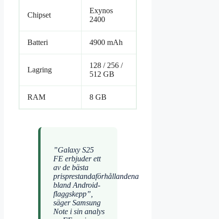
Exynos
Chipset
2400
Batteri
4900 mAh
128 / 256 /
Lagring
512 GB
RAM
8 GB
”Galaxy S25
FE erbjuder ett
av de bästa
prisprestandaförhållandena
bland Android-
flaggskepp”,
säger Samsung
Note i sin analys