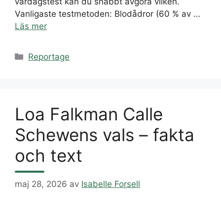
vardagstest kan du snabbt avgöra vilken.
Vanligaste testmetoden: Blodådror (60 % av …
Läs mer
Kategorier
Reportage
Loa Falkman Calle
Schewens vals – fakta
och text
maj 28, 2026
av
Isabelle Forsell