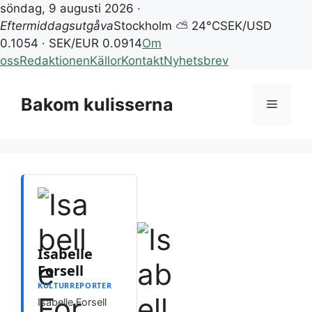
söndag, 9 augusti 2026 ·
Eftermiddagsutgåva
Stockholm ⛅ 24°C
SEK/USD
0.1054 · SEK/EUR 0.0914
Om
oss
Redaktionen
Källor
Kontakt
Nyhetsbrev
Hoppa
till
Bakom kulisserna
Meny
innehåll
Isabelle
Forsell
KULTURREPORTER
Isabelle Forsell