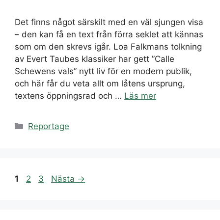
Det finns något särskilt med en väl sjungen visa
– den kan få en text från förra seklet att kännas
som om den skrevs igår. Loa Falkmans tolkning
av Evert Taubes klassiker har gett ”Calle
Schewens vals” nytt liv för en modern publik,
och här får du veta allt om låtens ursprung,
textens öppningsrad och …
Läs mer
Kategorier
Reportage
Sida
Sida
Sida
1
2
3
Nästa
→