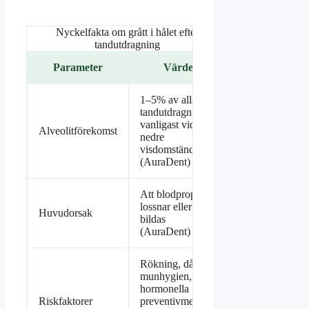
Nyckelfakta om grått i hålet efter
tandutdragning
Parameter
Värde
1–5% av alla
tandutdragningar,
vanligast vid
Alveolitförekomst
nedre
visdomständer
(AuraDent)
Att blodproppen
lossnar eller inte
Huvudorsak
bildas
(AuraDent)
Rökning, dålig
munhygien,
hormonella
Riskfaktorer
preventivmedel,