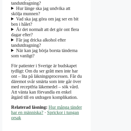
tandutdragning?
Hur länge ska jag undvika att
skölja munnen?
Vad ska jag göra om jag ser en bit
ben i hålet?
Är det normalt att det gör ont flera
dagar efter?
Får jag dricka alkohol efter
tandutdragning?
När kan jag börja borsta tänderna
som vanligt?
För patienter i Sverige är budskapet
tydligt: Om du ser grått men inte har
ont – lita på läkningsprocessen. Får du
däremot svår smärta som inte går över
med receptfria läkemedel – sök vård.
Att vänta kan förvandla en enkel
åtgärd till en utdragen komplikation.
Relaterad läsning:
Hur många tänder
har en människa?
·
Sprickor i tungan
orsak