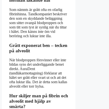
normalt läkande hål
Som nämnts är grått ofta en ofarlig
fibrinhinna. Tandkompaniet beskriver
den som en skyddande beläggning
som sitter ovanpå blodproppen och
som titt som tyst är synlig när du tittar
i hålet. Den känns inte öm vid
beröring och luktar inte illa.
Grått exponerat ben – tecken
på alveolit
När blodproppen försvinner eller inte
bildas syns det underliggande benet
direkt. AuraDent
(tandläkarmottagning) förklarar att
hålet ser grått eller svart ut och att det
ofta luktar illa. Det är detta som kallas
alveolit eller torr hylsa.
Hur skiljer man på fibrin och
alveolit med hjälp av
smärta?