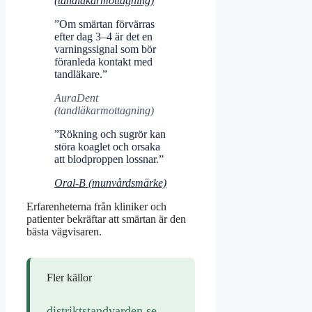
(tandläkarmottagning)
”Om smärtan förvärras
efter dag 3–4 är det en
varningssignal som bör
föranleda kontakt med
tandläkare.”
AuraDent
(tandläkarmottagning)
”Rökning och sugrör kan
störa koaglet och orsaka
att blodproppen lossnar.”
Oral-B (munvårdsmärke)
Erfarenheterna från kliniker och
patienter bekräftar att smärtan är den
bästa vägvisaren.
Fler källor
distriktstandvarden.se
,