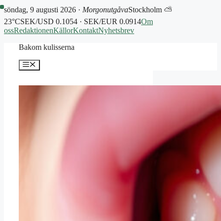
söndag, 9 augusti 2026 ·
Morgonutgåva
Stockholm ⛅
23°C
SEK/USD 0.1054 · SEK/EUR 0.0914
Om
oss
Redaktionen
Källor
Kontakt
Nyhetsbrev
Hoppa
Bakom kulisserna
till
innehåll
Meny