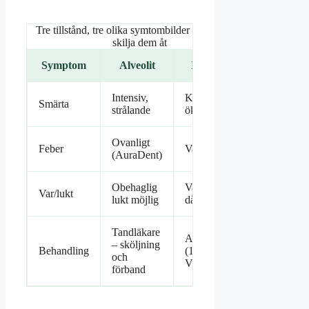
Tre tillstånd, tre olika symtombilder – det går att
skilja dem åt
Symptom
Alveolit
Infektion
Intensiv,
Konstant,
Smärta
strålande
ökande
Ovanligt
Feber
Vanligt
(AuraDent)
Obehaglig
Var och
Var/lukt
lukt möjlig
dålig smak
Tandläkare
Antibiotika
– sköljning
Behandling
(1177
och
Vårdguiden)
förband