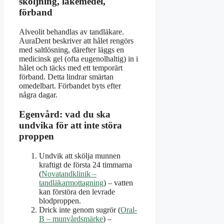
sköljning, läkemedel,
förband
Alveolit behandlas av tandläkare.
AuraDent beskriver att hålet rengörs
med saltlösning, därefter läggs en
medicinsk gel (ofta eugenolhaltig) in i
hålet och täcks med ett temporärt
förband. Detta lindrar smärtan
omedelbart. Förbandet byts efter
några dagar.
Egenvård: vad du ska
undvika för att inte störa
proppen
Undvik att skölja munnen
kraftigt de första 24 timmarna
(
Novatandklinik –
tandläkarmottagning
) – vatten
kan förstöra den levrade
blodproppen.
Drick inte genom sugrör (
Oral-
B – munvårdsmärke
) –