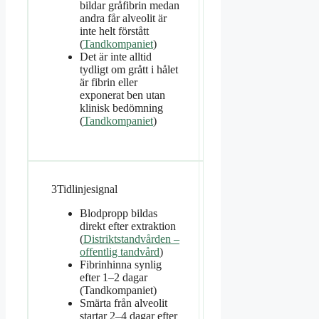
bildar gråfibrin medan
andra får alveolit är
inte helt förstått
(
Tandkompaniet
)
Det är inte alltid
tydligt om grått i hålet
är fibrin eller
exponerat ben utan
klinisk bedömning
(
Tandkompaniet
)
3
Tidlinjesignal
Blodpropp bildas
direkt efter extraktion
(
Distriktstandvården –
offentlig tandvård
)
Fibrinhinna synlig
efter 1–2 dagar
(Tandkompaniet)
Smärta från alveolit
startar 2–4 dagar efter