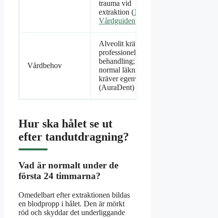
trauma vid
extraktion (
1177
Vårdguiden
)
Alveolit kräver
professionell
behandling;
Vårdbehov
normal läkning
kräver egenvård
(AuraDent)
Hur ska hålet se ut
efter tandutdragning?
Vad är normalt under de
första 24 timmarna?
Omedelbart efter extraktionen bildas
en blodpropp i hålet. Den är mörkt
röd och skyddar det underliggande