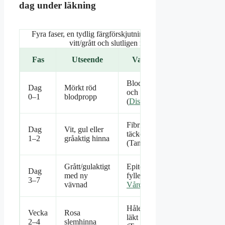
dag under läkning
Fyra faser, en tydlig färgförskjutning: från rött mot
vitt/grått och slutligen rosa
Fas
Utseende
Vad som händer
Blodproppen bildas
Dag
Mörkt röd
och fyller hålet
0–1
blodpropp
(
Distriktstandvården
)
Fibrin bildas och
Dag
Vit, gul eller
täcker proppen
1–2
gråaktig hinna
(Tandkompaniet)
Grått/gulaktigt
Epitel växer in och
Dag
med ny
fyller hålet (
1177
3–7
vävnad
Vårdguiden
)
Hålet är slutet och
Vecka
Rosa
läkt
2–4
slemhinna