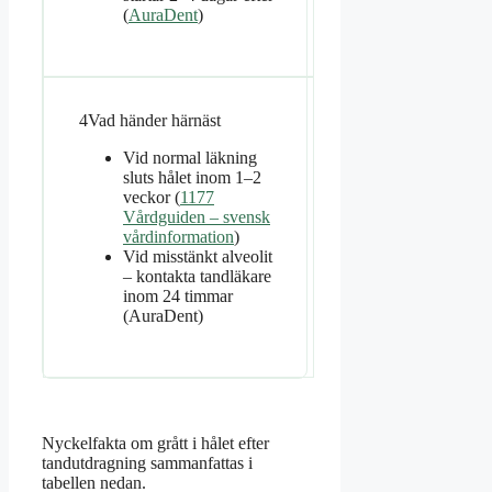
(
AuraDent
)
4
Vad händer härnäst
Vid normal läkning
sluts hålet inom 1–2
veckor (
1177
Vårdguiden – svensk
vårdinformation
)
Vid misstänkt alveolit
– kontakta tandläkare
inom 24 timmar
(AuraDent)
Nyckelfakta om grått i hålet efter
tandutdragning sammanfattas i
tabellen nedan.