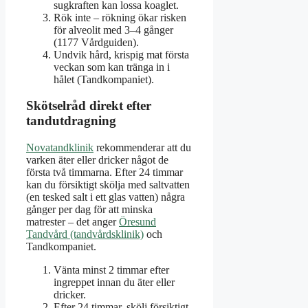
sugkraften kan lossa koaglet.
Rök inte – rökning ökar risken
för alveolit med 3–4 gånger
(1177 Vårdguiden).
Undvik hård, krispig mat första
veckan som kan tränga in i
hålet (Tandkompaniet).
Skötselråd direkt efter
tandutdragning
Novatandklinik
rekommenderar att du
varken äter eller dricker något de
första två timmarna. Efter 24 timmar
kan du försiktigt skölja med saltvatten
(en tesked salt i ett glas vatten) några
gånger per dag för att minska
matrester – det anger
Öresund
Tandvård (tandvårdsklinik)
och
Tandkompaniet.
Vänta minst 2 timmar efter
ingreppet innan du äter eller
dricker.
Efter 24 timmar, skölj försiktigt