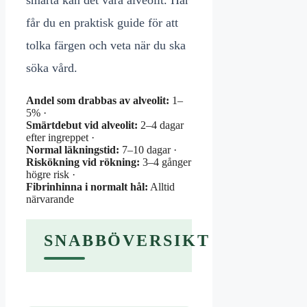
smärta kan det vara alveolit. Här
får du en praktisk guide för att
tolka färgen och veta när du ska
söka vård.
Andel som drabbas av alveolit:
1–
5% ·
Smärtdebut vid alveolit:
2–4 dagar
efter ingreppet ·
Normal läkningstid:
7–10 dagar ·
Riskökning vid rökning:
3–4 gånger
högre risk ·
Fibrinhinna i normalt hål:
Alltid
närvarande
SNABBÖVERSIKT