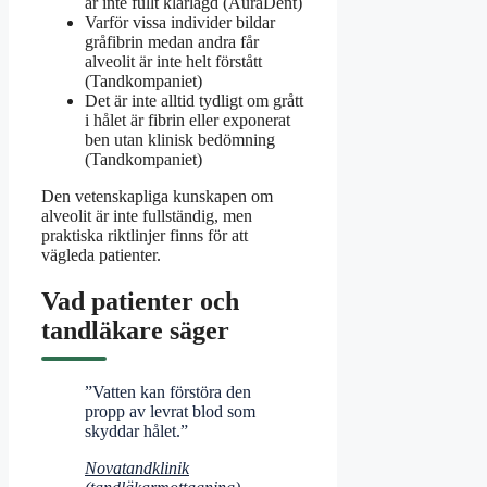
är inte fullt klarlagd (AuraDent)
Varför vissa individer bildar
gråfibrin medan andra får
alveolit är inte helt förstått
(Tandkompaniet)
Det är inte alltid tydligt om grått
i hålet är fibrin eller exponerat
ben utan klinisk bedömning
(Tandkompaniet)
Den vetenskapliga kunskapen om
alveolit är inte fullständig, men
praktiska riktlinjer finns för att
vägleda patienter.
Vad patienter och
tandläkare säger
”Vatten kan förstöra den
propp av levrat blod som
skyddar hålet.”
Novatandklinik