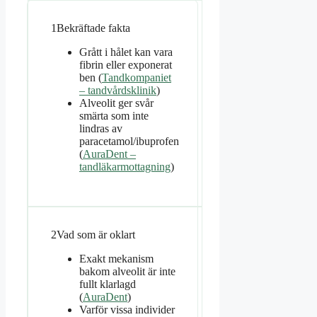
1
Bekräftade fakta
Grått i hålet kan vara
fibrin eller exponerat
ben (
Tandkompaniet
– tandvårdsklinik
)
Alveolit ger svår
smärta som inte
lindras av
paracetamol/ibuprofen
(
AuraDent –
tandläkarmottagning
)
2
Vad som är oklart
Exakt mekanism
bakom alveolit är inte
fullt klarlagd
(
AuraDent
)
Varför vissa individer