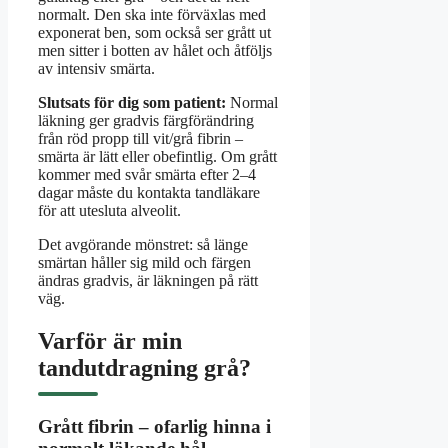
normalt. Den ska inte förväxlas med
exponerat ben, som också ser grått ut
men sitter i botten av hålet och åtföljs
av intensiv smärta.
Slutsats för dig som patient:
Normal
läkning ger gradvis färgförändring
från röd propp till vit/grå fibrin –
smärta är lätt eller obefintlig. Om grått
kommer med svår smärta efter 2–4
dagar måste du kontakta tandläkare
för att utesluta alveolit.
Det avgörande mönstret: så länge
smärtan håller sig mild och färgen
ändras gradvis, är läkningen på rätt
väg.
Varför är min
tandutdragning grå?
Grått fibrin – ofarlig hinna i