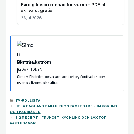
Färdig tipspromenad för vuxna – PDF att
skriva ut gratis
26 jul 2026
Simon Ekström
REDAKTIONEN
Simon Ekström bevakar konserter, festivaler och
svensk livemusikkultur.
KATEGORIER
TV-ROLLISTA
HELA ENGLAND BAKAR PROGRAMLEDARE – BAKGRUND
OCH KARRIÄRER
5:2 RECEPT – FRUKOST, KYCKLING OCH LAX FÖR
FASTEDAGAR