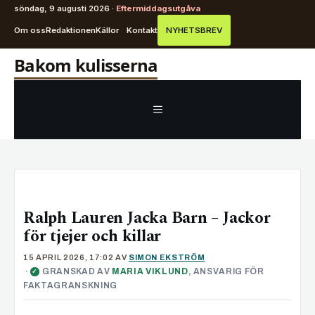
söndag, 9 augusti 2026 ·
Eftermiddagsutgåva
Om oss
Redaktionen
Källor
Kontakt
NYHETSBREV
Hoppa
Bakom kulisserna
till
innehåll
MENY
Ralph Lauren Jacka Barn – Jackor
för tjejer och killar
15 APRIL 2026, 17:02
AV
SIMON EKSTRÖM
·
GRANSKAD AV
MARIA VIKLUND
, ANSVARIG FÖR
✓
FAKTAGRANSKNING