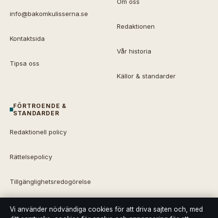
Om oss
info@bakomkulisserna.se
Redaktionen
Kontaktsida
Vår historia
Tipsa oss
Källor & standarder
FÖRTROENDE &
STANDARDER
Redaktionell policy
Rättelsepolicy
Tillgänglighetsredogörelse
Integritetspolicy
Vi använder nödvändiga cookies för att driva sajten och, med