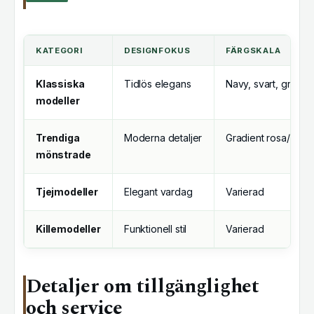
KATEGORI
DESIGNFOKUS
FÄRGSKALA
Klassiska
Tidlös elegans
Navy, svart, grå
modeller
Trendiga
Moderna detaljer
Gradient rosa/blå/g
mönstrade
Tjejmodeller
Elegant vardag
Varierad
Killemodeller
Funktionell stil
Varierad
Detaljer om tillgänglighet
och service