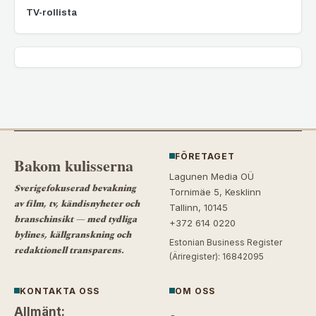
TV-rollista
FÖRETAGET
Bakom kulisserna
Lagunen Media OÜ
Sverigefokuserad bevakning
Tornimäe 5, Kesklinn
av film, tv, kändisnyheter och
Tallinn, 10145
branschinsikt — med tydliga
+372 614 0220
bylines, källgranskning och
Estonian Business Register
redaktionell transparens.
(Äriregister): 16842095
KONTAKTA OSS
OM OSS
Allmänt: