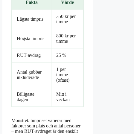
Fakta
Värde
350 kr per
Lägsta timpris
timme
800 kr per
Högsta timpris
timme
RUT-avdrag
25 %
1 per
Antal gubbar
timme
inkluderade
(oftast)
Billigaste
Mitt i
dagen
veckan
Mönstret: timpriset varierar med
faktorer som plats och antal personer
– men RUT-avdraget är den enskilt