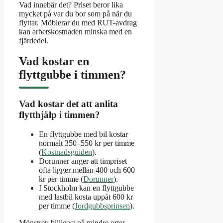
Vad innebär det? Priset beror lika
mycket på var du bor som på när du
flyttar. Möblerar du med RUT-avdrag
kan arbetskostnaden minska med en
fjärdedel.
Vad kostar en
flyttgubbe i timmen?
Vad kostar det att anlita
flytthjälp i timmen?
En flyttgubbe med bil kostar
normalt 350–550 kr per timme
(
Kostnadsguiden
).
Dorunner anger att timpriset
ofta ligger mellan 400 och 600
kr per timme (
Dorunner
).
I Stockholm kan en flyttgubbe
med lastbil kosta uppåt 600 kr
per timme (
Jordgubbsprinsen
).
Mönstret: billigast på mindre orter,