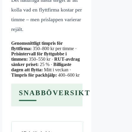
Det naturliga nästa steget är att
kolla vad en flyttfirma kostar per
timme – men prislappen varierar
rejält.
Genomsnittligt timpris för
flyttfirma:
350–800 kr per timme ·
Prisintervall för flyttgubbe i
timmen:
350–550 kr ·
RUT-avdrag
sänker priset:
25 % ·
Billigaste
dagen att flytta:
Mitt i veckan ·
Timpris för packhjälp:
400–600 kr
SNABBÖVERSIKT