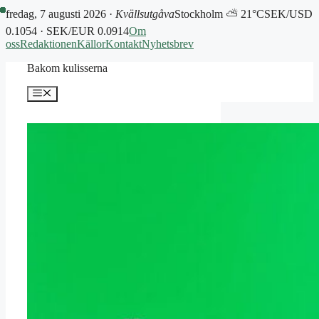
fredag, 7 augusti 2026 ·
Kvällsutgåva
Stockholm ⛅ 21°C
SEK/USD
0.1054 · SEK/EUR 0.0914
Om
oss
Redaktionen
Källor
Kontakt
Nyhetsbrev
Hoppa
Bakom kulisserna
till
innehåll
Meny