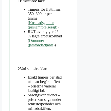
1
Bekräftade fakta
Timpris för flyttfirma
350–800 kr per
timme
(
Kostnadsguiden
(prisjämförelsesajt)
)
RUT-avdrag ger 25
% lägre arbetskostnad
(
Dorunner
(jämförelsetjänst)
)
2
Vad som är oklart
Exakt timpris per stad
utan att begära offert
– priserna varierar
kraftigt lokalt.
Säsongsvariationer –
priser kan stiga under
semesterperioder och
månadsskiften.