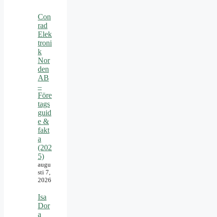
Con
rad
Elek
troni
k
Nor
den
AB
–
Före
tags
guid
e &
fakt
a
(202
5)
augu
sti 7,
2026
Isa
Dor
a