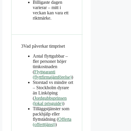
Billigaste dagen
varierar – mitt i
veckan kan vara ett
riktmärke.
3
Vad påverkar timpriset
Antal flyttgubbar –
fler personer höjer
timkostnaden
(
Flyttgaranti
(flyttfirmajämförelse)
)
Storstad vs mindre ort
– Stockholm dyrare
än Linköping
(
Jordgubbsprinsen
(lokal prisguide)
)
Tilläggstjänster som
packhjälp eller
flyttstädning (
Offerta
(offerttjänst)
)