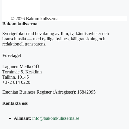
© 2026 Bakom kulisserna
Bakom kulisserna
Sverigefokuserad bevakning av film, tv, kändisnyheter och
branschinsikt — med tydliga bylines, källgranskning och
redaktionell transparens.
Företaget
Lagunen Media OÜ
Tornimäe 5, Kesklinn
Tallinn, 10145
+372 614 0220
Estonian Business Register (Äriregister): 16842095
Kontakta oss
Allmänt:
info@bakomkulisserna.se