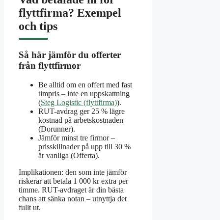
flyttfirma? Exempel
och tips
Så här jämför du offerter
från flyttfirmor
Be alltid om en offert med fast
timpris – inte en uppskattning
(
Steg Logistic (flyttfirma)
).
RUT-avdrag ger 25 % lägre
kostnad på arbetskostnaden
(Dorunner).
Jämför minst tre firmor –
prisskillnader på upp till 30 %
är vanliga (Offerta).
Implikationen: den som inte jämför
riskerar att betala 1 000 kr extra per
timme. RUT-avdraget är din bästa
chans att sänka notan – utnyttja det
fullt ut.