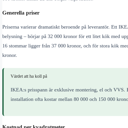
Generella priser
Priserna varierar dramatiskt beroende på leverantör. Ett IKE
belysning – börjar på 32 000 kronor för ett litet kök med up
16 stommar ligger från 37 000 kronor, och för stora kök me
kronor.
Värdet att ha koll på
IKEA:s prisspann är exklusive montering, el och VVS. By
installation ofta kostar mellan 80 000 och 150 000 krono
Kostnad per kvadratmeter