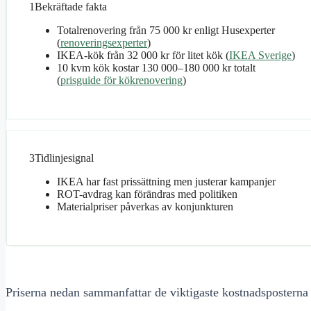
1
Bekräftade fakta
Totalrenovering från 75 000 kr enligt Husexperter
(
renoveringsexperter
)
IKEA-kök från 32 000 kr för litet kök (
IKEA Sverige
)
10 kvm kök kostar 130 000–180 000 kr totalt
(
prisguide för kökrenovering
)
3
Tidlinjesignal
IKEA har fast prissättning men justerar kampanjer
ROT-avdrag kan förändras med politiken
Materialpriser påverkas av konjunkturen
Priserna nedan sammanfattar de viktigaste kostnadsposterna