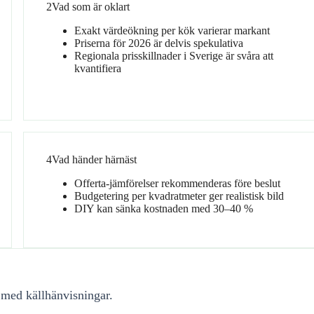
2
Vad som är oklart
Exakt värdeökning per kök varierar markant
Priserna för 2026 är delvis spekulativa
Regionala prisskillnader i Sverige är svåra att
kvantifiera
4
Vad händer härnäst
Offerta-jämförelser rekommenderas före beslut
Budgetering per kvadratmeter ger realistisk bild
DIY kan sänka kostnaden med 30–40 %
 med källhänvisningar.