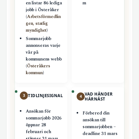
en listar 86 lediga
m
jobb i Österåker
(
Arbetsförmedlin
gen, statlig
myndighet
)
Sommarjobb
annonseras varje
vår på
kommunens webb
(
Österåkers
kommun
)
VAD HÄNDER
3
TIDLINJESIGNAL
4
HÄRNÄST
Ansökan för
Förbered din
sommarjobb 2026
ansökan till
öppnar 28
sommarjobben –
februari och
deadline 31 mars
stänger 31 mars