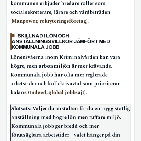
kommunen erbjuder bredare roller som
socialsekreterare, lärare och vårdbiträden
(
Manpower, rekryteringsföretag
).
SKILLNAD I LÖN OCH
ANSTÄLLNINGSVILLKOR JÄMFÖRT MED
KOMMUNALA JOBB
Lönenivåerna inom Kriminalvården kan vara
högre, men arbetsmiljön är mer krävande.
Kommunala jobb har ofta mer reglerade
arbetstider och kollektivavtal som prioriterar
balans (
Indeed, global jobbsajt
).
Slutsats:
Väljer du anstalten får du en trygg statlig
anställning med högre lön men tuffare miljö.
Kommunala jobb ger bredd och mer
förutsägbara arbetstider – valet hänger på din