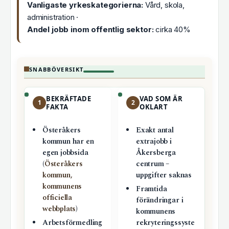
Vanligaste yrkeskategorierna:
Vård, skola,
administration ·
Andel jobb inom offentlig sektor:
cirka 40%
SNABBÖVERSIKT
BEKRÄFTADE
VAD SOM ÄR
1
2
FAKTA
OKLART
Österåkers
Exakt antal
kommun har en
extrajobb i
egen jobbsida
Åkersberga
(
Österåkers
centrum –
kommun,
uppgifter saknas
kommunens
Framtida
officiella
förändringar i
webbplats
)
kommunens
Arbetsförmedling
rekryteringssyste