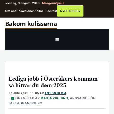
söndag, 9 augusti 2026 ·
Morgonutgåva
Om oss
Redaktionen
Källor
Kontakt
NYHETSBREV
Hoppa
Bakom kulisserna
till
innehåll
MENY
Lediga jobb i Österåkers kommun –
så hittar du dem 2025
26 JUNI 2026, 11:05
AV
ANTON BLOM
·
GRANSKAD AV
MARIA VIKLUND
, ANSVARIG FÖR
✓
FAKTAGRANSKNING