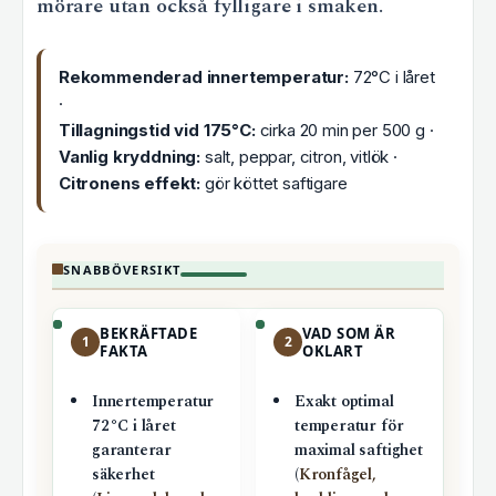
mörare utan också fylligare i smaken.
Rekommenderad innertemperatur:
72°C i låret
·
Tillagningstid vid 175°C:
cirka 20 min per 500 g ·
Vanlig kryddning:
salt, peppar, citron, vitlök ·
Citronens effekt:
gör köttet saftigare
SNABBÖVERSIKT
BEKRÄFTADE
VAD SOM ÄR
1
2
FAKTA
OKLART
Innertemperatur
Exakt optimal
72°C i låret
temperatur för
garanterar
maximal saftighet
säkerhet
(
Kronfågel,