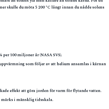
armare än solens yta men kallare än solens kärna. För en
ner skulle du möta 5 200 °C långt innan du nådde solens
 % per 100 miljoner år (NASA SVS).
g uppvärmning som följer av att helium ansamlas i kärnan
de effekt att göra jorden för varm för flytande vatten.
 märks i mänsklig tidsskala.