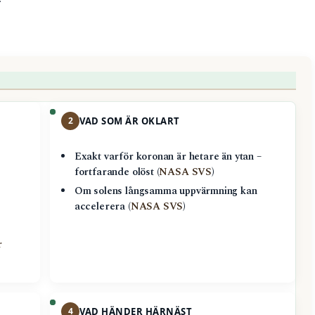
·
2
VAD SOM ÄR OKLART
Exakt varför koronan är hetare än ytan –
fortfarande olöst (
NASA SVS
)
Om solens långsamma uppvärmning kan
accelerera (
NASA SVS
)
r
4
VAD HÄNDER HÄRNÄST