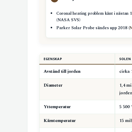
Coronal heating problem känt i nästan 
(NASA SVS)
Parker Solar Probe sändes upp 2018 (
EGENSKAP
SOLEN
Avstånd till jorden
cirka
Diameter
1,4 mi
jorden
Yttemperatur
5 500
Kärntemperatur
15 mi