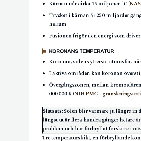
Kärnan når cirka 15 miljoner °C (
NAS
Trycket i kärnan är 250 miljarder gån
helium.
Fusionen frigör den energi som driver
KORONANS TEMPERATUR
Koronan, solens yttersta atmosfär, når
I aktiva områden kan koronan överstig
Övergångszonen, mellan kromosfären o
000 000 K (
NIH PMC – granskningsarti
Slutsats:
Solen blir varmare ju längre in 
längst ut är flera hundra gånger hetare än
problem och har förbryllat forskare i näs
Tre temperaturskikt, en förbryllande kon