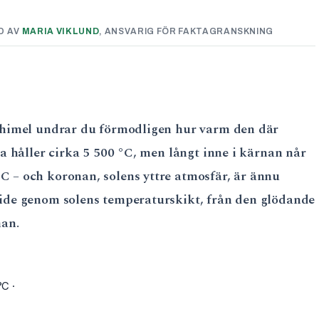
D AV
MARIA VIKLUND
, ANSVARIG FÖR FAKTAGRANSKNING
g himel undrar du förmodligen hur varm den där
ta håller cirka 5 500 °C, men långt inne i kärnan når
C – och koronan, solens yttre atmosfär, är ännu
uide genom solens temperaturskikt, från den glödande
nan.
°C ·