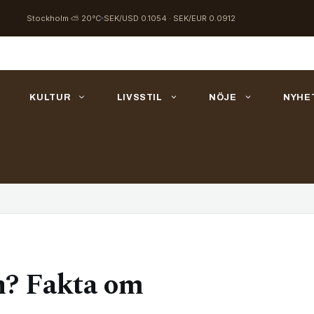
Stockholm ⛅ 20°C
SEK/USD 0.1054 · SEK/EUR 0.0912
KULTUR
LIVSSTIL
NÖJE
NYHE
n? Fakta om