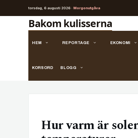
torsdag, 6 augusti 2026 ·
Morgonutgåva
Hoppa
Bakom kulisserna
till
innehåll
HEM
REPORTAGE
EKONOMI
KORSORD
BLOGG
Hur varm är sole