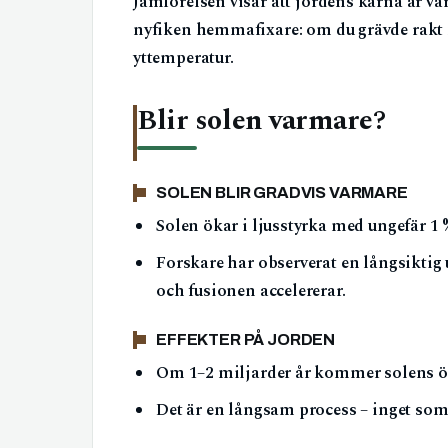
Jämförelsen visar att jordens kärna är v
nyfiken hemmafixare: om du grävde rakt 
yttemperatur.
Blir solen varmare?
SOLEN BLIR GRADVIS VARMARE
Solen ökar i ljusstyrka med ungefär 1
Forskare har observerat en långsikti
och fusionen accelererar.
EFFEKTER PÅ JORDEN
Om 1–2 miljarder år kommer solens öka
Det är en långsam process – inget som