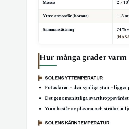
Massa
2 × 10
Yttre atmosfär (korona)
1–3 m
Sammansättning
74 % v
(
NAS
Hur många grader varm 
SOLENS YTTEMPERATUR
Fotosfären – den synliga ytan – ligger
Det genomsnittliga svartkroppsvärdet ä
Ytan består av plasma och strålar ut l
SOLENS KÄRNTEMPERATUR