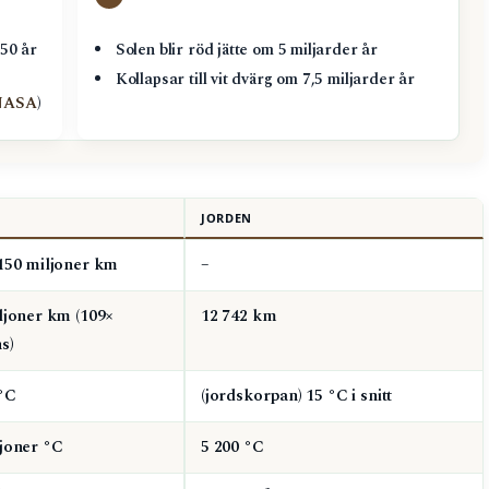
150 år
Solen blir röd jätte om 5 miljarder år
Kollapsar till vit dvärg om 7,5 miljarder år
NASA
)
JORDEN
 150 miljoner km
–
ljoner km (109×
12 742 km
s)
 °C
(jordskorpan) 15 °C i snitt
ljoner °C
5 200 °C