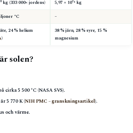
³⁰ kg (333 000× jordens)
5,97 × 10²⁴ kg
iljoner °C
–
äte, 24 % helium
38 % järn, 28 % syre, 15 %
A
)
magnesium
är solen?
 på cirka 5 500 °C (NASA SVS).
r 5 770 K (
NIH PMC – granskningsartikel
).
jus och värme.