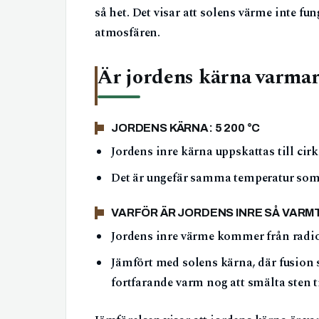
så het. Det visar att solens värme inte f
atmosfären.
Är jordens kärna varmar
JORDENS KÄRNA: 5 200 °C
Jordens inre kärna uppskattas till cir
Det är ungefär samma temperatur som s
VARFÖR ÄR JORDENS INRE SÅ VARM
Jordens inre värme kommer från radio
Jämfört med solens kärna, där fusion 
fortfarande varm nog att smälta sten 