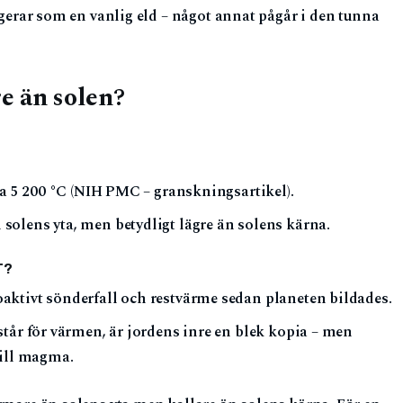
ungerar som en vanlig eld – något annat pågår i den tunna
e än solen?
ka 5 200 °C (NIH PMC – granskningsartikel).
olens yta, men betydligt lägre än solens kärna.
T?
aktivt sönderfall och restvärme sedan planeten bildades.
står för värmen, är jordens inre en blek kopia – men
till magma.