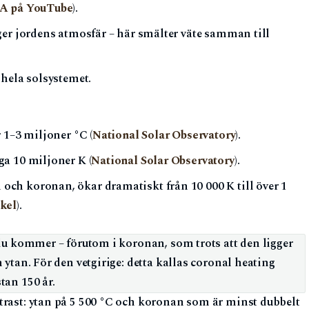
A på YouTube
).
ger jordens atmosfär – här smälter väte samman till
 hela solsystemet.
 1–3 miljoner °C (
National Solar Observatory
).
a 10 miljoner K (
National Solar Observatory
).
ch koronan, ökar dramatiskt från 10 000 K till över 1
kel
).
du kommer – förutom i koronan, som trots att den ligger
 ytan. För den vetgirige: detta kallas coronal heating
tan 150 år.
trast: ytan på 5 500 °C och koronan som är minst dubbelt