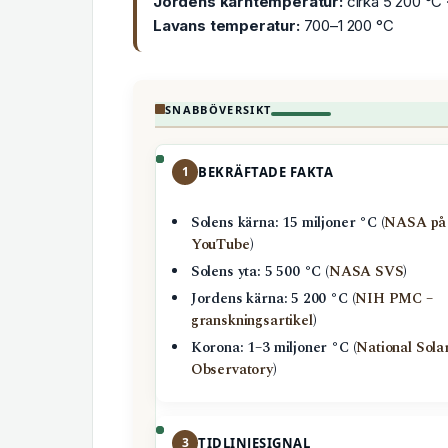
Jordens kärntemperatur:
cirka 5 200 °C 
Lavans temperatur:
700–1 200 °C
SNABBÖVERSIKT
1
BEKRÄFTADE FAKTA
Solens kärna: 15 miljoner °C (
NASA på
YouTube
)
Solens yta: 5 500 °C (
NASA SVS
)
Jordens kärna: 5 200 °C (
NIH PMC –
granskningsartikel
)
Korona: 1–3 miljoner °C (
National Sola
Observatory
)
3
TIDLINJESIGNAL