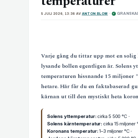
temperaturer
·
GRANSKA
5 JULI 2026, 13:36
AV
ANTON BLOM
✓
Varje gång du tittar upp mot en soli
lysande bollen egentligen är. Solens y
temperaturen hissnande 15 miljoner °
hetare. Här får du en faktabaserad g
kärnan ut till den mystiskt heta koro
Solens yttemperatur:
cirka 5 500 °C ·
Solens kärntemperatur:
cirka 15 miljoner 
Koronans temperatur:
1–3 miljoner °C ·