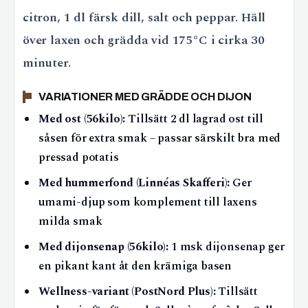
citron, 1 dl färsk dill, salt och peppar. Häll
över laxen och grädda vid 175°C i cirka 30
minuter.
VARIATIONER MED GRÄDDE OCH DIJON
Med ost (56kilo):
Tillsätt 2 dl lagrad ost till
såsen för extra smak – passar särskilt bra med
pressad potatis
Med hummerfond (Linnéas Skafferi):
Ger
umami-djup som komplement till laxens
milda smak
Med dijonsenap (56kilo):
1 msk dijonsenap ger
en pikant kant åt den krämiga basen
Wellness-variant (PostNord Plus):
Tillsätt