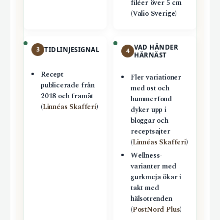
filéer över 5 cm
(Valio Sverige)
VAD HÄNDER
3
TIDLINJESIGNAL
4
HÄRNÄST
Recept
Fler variationer
publicerade från
med ost och
2018 och framåt
hummerfond
(
Linnéas Skafferi
)
dyker upp i
bloggar och
receptsajter
(
Linnéas Skafferi
)
Wellness-
varianter med
gurkmeja ökar i
takt med
hälsotrenden
(
PostNord Plus
)