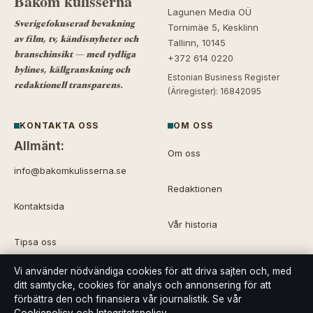
Bakom kulisserna
Lagunen Media OÜ
Sverigefokuserad bevakning
Tornimäe 5, Kesklinn
av film, tv, kändisnyheter och
Tallinn, 10145
branschinsikt — med tydliga
+372 614 0220
bylines, källgranskning och
Estonian Business Register
redaktionell transparens.
(Äriregister): 16842095
KONTAKTA OSS
OM OSS
Allmänt:
Om oss
info@bakomkulisserna.se
Redaktionen
Kontaktsida
Vår historia
Tipsa oss
Källor & standarder
Vi använder nödvändiga cookies för att driva sajten och, med
ditt samtycke, cookies för analys och annonsering för att
förbättra den och finansiera vår journalistik. Se vår
FÖRTROENDE &
STANDARDER