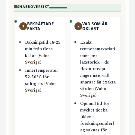
SNABBÖVERSIKT
BEKRÄFTADE
VAD SOM ÄR
1
2
FAKTA
OKLART
Bakningstid 18-25
Exakt
min från flera
temperaturvariati
källor (
Valio
oner per
Sverige
)
laxstorlek – de
flesta recept
Innertemperatur
anger intervall
52-56°C för
snarare än exakta
saftig lax (
Valio
värden (
Valio
Sverige
)
Sverige
)
Optimal tid för
mycket tjocka
filéer –
forskningsunderl
ag saknas för