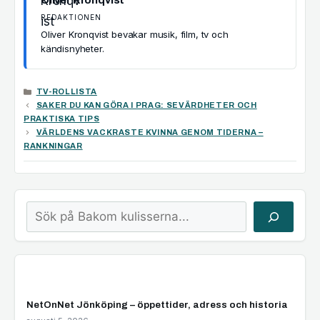
Oliver Kronqvist
REDAKTIONEN
Oliver Kronqvist bevakar musik, film, tv och
kändisnyheter.
KATEGORIER
TV-ROLLISTA
SAKER DU KAN GÖRA I PRAG: SEVÄRDHETER OCH
PRAKTISKA TIPS
VÄRLDENS VACKRASTE KVINNA GENOM TIDERNA –
RANKNINGAR
Sök
NetOnNet Jönköping – öppettider, adress och historia