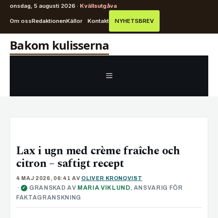
onsdag, 5 augusti 2026 ·
Kvällsutgåva
Om oss
Redaktionen
Källor
Kontakt
NYHETSBREV
Hoppa
Bakom kulisserna
till
innehåll
MENY
Lax i ugn med crème fraîche och
citron – saftigt recept
4 MAJ 2026, 06:41
AV
OLIVER KRONQVIST
·
GRANSKAD AV
MARIA VIKLUND
, ANSVARIG FÖR
✓
FAKTAGRANSKNING