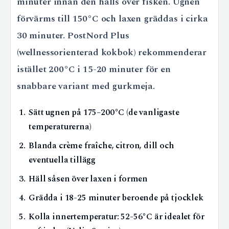
minuter innan den hälls över fisken. Ugnen
förvärms till 150°C och laxen gräddas i cirka
30 minuter. PostNord Plus
(wellnessorienterad kokbok) rekommenderar
istället 200°C i 15-20 minuter för en
snabbare variant med gurkmeja.
Sätt ugnen på 175–200°C (de vanligaste
temperaturerna)
Blanda crème fraîche, citron, dill och
eventuella tillägg
Häll såsen över laxen i formen
Grädda i 18-25 minuter beroende på tjocklek
Kolla innertemperatur: 52-56°C är idealet för