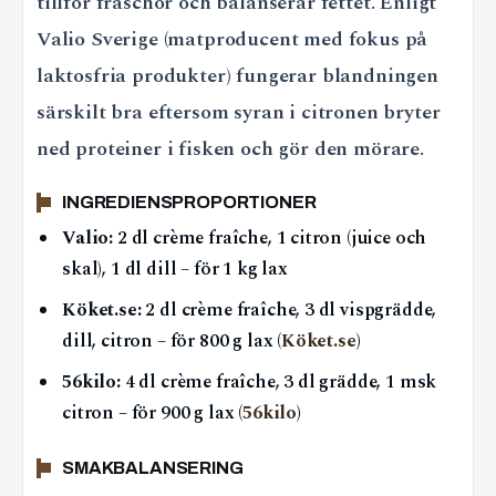
tillför fräschör och balanserar fettet. Enligt
Valio Sverige (matproducent med fokus på
laktosfria produkter) fungerar blandningen
särskilt bra eftersom syran i citronen bryter
ned proteiner i fisken och gör den mörare.
INGREDIENSPROPORTIONER
Valio:
2 dl crème fraîche, 1 citron (juice och
skal), 1 dl dill – för 1 kg lax
Köket.se:
2 dl crème fraîche, 3 dl vispgrädde,
dill, citron – för 800 g lax (
Köket.se
)
56kilo:
4 dl crème fraîche, 3 dl grädde, 1 msk
citron – för 900 g lax (
56kilo
)
SMAKBALANSERING