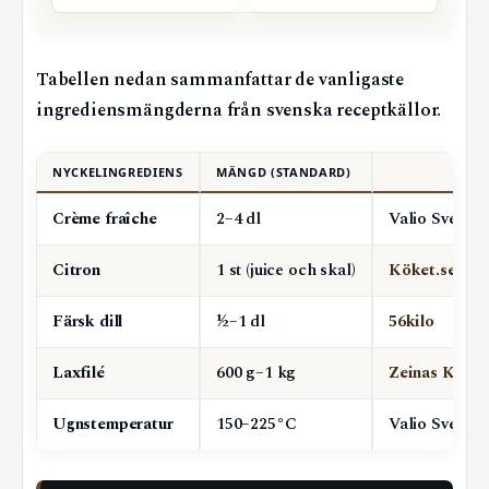
Tabellen nedan sammanfattar de vanligaste
ingrediensmängderna från svenska receptkällor.
NYCKELINGREDIENS
MÄNGD (STANDARD)
Crème fraîche
2–4 dl
Valio Sverige
Citron
1 st (juice och skal)
Köket.se
Färsk dill
½–1 dl
56kilo
Laxfilé
600 g–1 kg
Zeinas Kitch
Ugnstemperatur
150–225°C
Valio Sverige