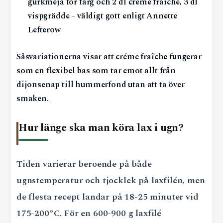
gurkmeja för färg och 2 dl crème fraîche, 3 dl
vispgrädde – väldigt gott enligt Annette
Lefterow
Såsvariationerna visar att créme fraîche fungerar
som en flexibel bas som tar emot allt från
dijonsenap till hummerfond utan att ta över
smaken.
Hur länge ska man köra lax i ugn?
Tiden varierar beroende på både
ugnstemperatur och tjocklek på laxfilén, men
de flesta recept landar på 18-25 minuter vid
175-200°C. För en 600-900 g laxfilé