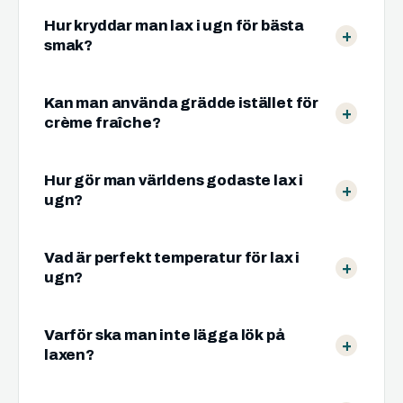
Hur kryddar man lax i ugn för bästa
smak?
Kan man använda grädde istället för
crème fraîche?
Hur gör man världens godaste lax i
ugn?
Vad är perfekt temperatur för lax i
ugn?
Varför ska man inte lägga lök på
laxen?