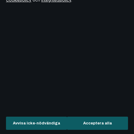
Cookiepolicy
och
Integritetspolicy
.
Redaktionell policy
Rättelsepolicy
Tillgänglighetsredogörelse
Integritetspolicy
Kändisar & integritet
Om Bakom kulisserna i korthet
Bakom kulisserna är en oberoende svensk digital nyhetssajt med
fokus på film, tv, kultur och nöjesnyheter. Varje artikel har en
namngiven byline, granskas av en redaktör och faktagranskas
Avvisa icke-nödvändiga
Acceptera alla
innan publicering.