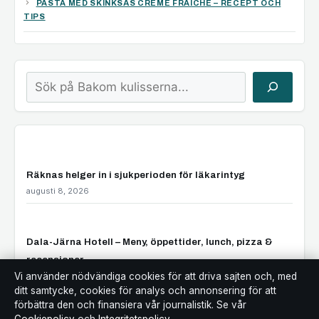
PASTA MED SKINKSÅS CRÈME FRAICHE – RECEPT OCH
TIPS
Sök
Räknas helger in i sjukperioden för läkarintyg
augusti 8, 2026
Dala-Järna Hotell – Meny, öppettider, lunch, pizza &
recensioner
augusti 8, 2026
Vi använder nödvändiga cookies för att driva sajten och, med
ditt samtycke, cookies för analys och annonsering för att
förbättra den och finansiera vår journalistik. Se vår