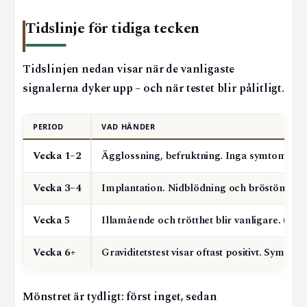
Tidslinje för tidiga tecken
Tidslinjen nedan visar när de vanligaste
signalerna dyker upp – och när testet blir pålitligt.
PERIOD
VAD HÄNDER
Vecka 1–2
Ägglossning, befruktning. Inga symtom. (F
Vecka 3–4
Implantation. Nidblödning och bröstömhet 
Vecka 5
Illamående och trötthet blir vanligare. (Ap
Vecka 6+
Graviditetstest visar oftast positivt. Symto
Mönstret är tydligt: först inget, sedan