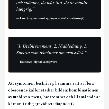
och spänner, du mår illa, du är mindre
hungrig."
—
Umo (ungdomsmottagningarnas informationssajt)
"1. Utebliven mens. 2. Nidblödning. 3.
Smärta som påminner om mensvärk."
—
Doktor.se (digital vårdgivare)
Att symtomen beskrivs på samma sätt av flera
oberoende källor stärker bilden: kombinationen
av utebliven mens, bröstömhet och illamående är
kärnan i tidig graviditetsdiagnostik.