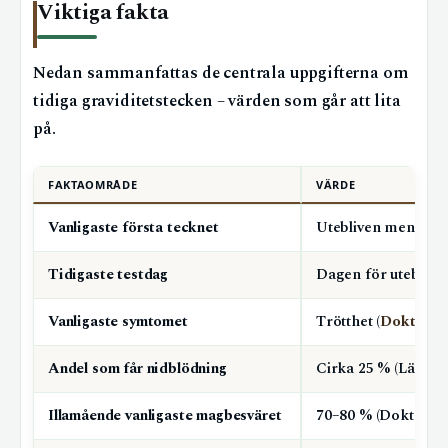
Viktiga fakta
Nedan sammanfattas de centrala uppgifterna om
tidiga graviditetstecken – värden som går att lita
på.
FAKTAOMRÅDE
VÄRDE
Vanligaste första tecknet
Utebliven mens (F
Tidigaste testdag
Dagen för utebliv
Vanligaste symtomet
Trötthet (
Doktor.se
Andel som får nidblödning
Cirka 25 % (Länsfö
Illamående vanligaste magbesväret
70–80 % (Doktor.se