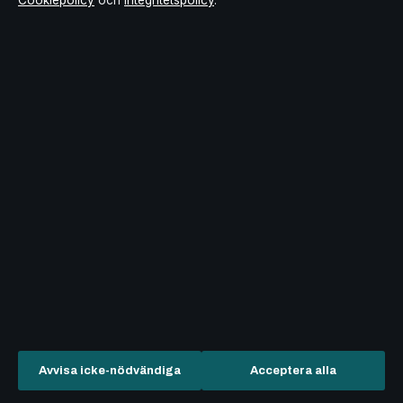
Cookiepolicy
och
Integritetspolicy
.
Vem är My Martens? – Nio års stalkning och TV4-
dokumentär 2025
augusti 8, 2026
Lägenhet nära Yalesville, CT – hyresguide
augusti 7, 2026
Guld och gröna skogar – Melodifestivalen 2015 och
Hasse Andersson
augusti 7, 2026
Conrad Elektronik Norden AB – Företagsguide & fakta
(2025)
augusti 7, 2026
Avvisa icke-nödvändiga
Acceptera alla