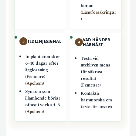
början
(
Länsförsäkringar
)
VAD HÄNDER
3
TIDLINJESIGNAL
4
HÄRNÄST
Implantation sker
Testa vid
6–10 dagar efter
utebliven mens
ägglossning
för säkrast
(Femcare)
resultat
(
Apohem
)
(Femcare)
Symtom som
Kontakta
illamående börjar
barnmorska om
oftast i vecka 4–6
testet är positivt
(
Apohem
)