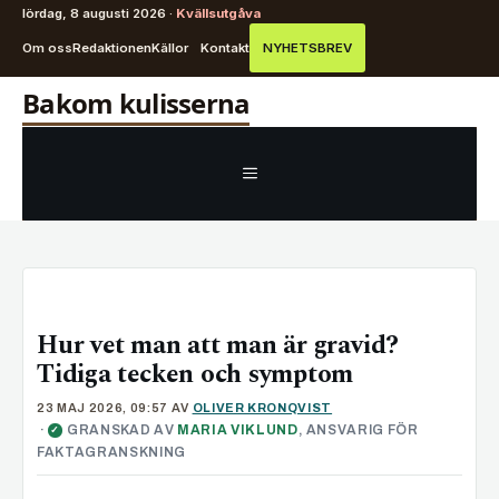
lördag, 8 augusti 2026 ·
Kvällsutgåva
Om oss
Redaktionen
Källor
Kontakt
NYHETSBREV
Hoppa
Bakom kulisserna
till
innehåll
MENY
Hur vet man att man är gravid?
Tidiga tecken och symptom
23 MAJ 2026, 09:57
AV
OLIVER KRONQVIST
·
GRANSKAD AV
MARIA VIKLUND
, ANSVARIG FÖR
✓
FAKTAGRANSKNING