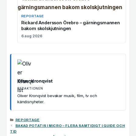
REPORTAGE
Rickard Andersson Örebro – gärningsmannen
bakom skolskjutningen
6 aug 2026
Oliver Kronqvist
REDAKTIONEN
Oliver Kronqvist bevakar musik, film, tv och
kändisnyheter.
KATEGORIER
REPORTAGE
BAKAD POTATIS I MICRO – FLERA SAMTIDIGT | GUIDE OCH
TID