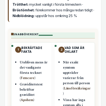
Trötthet:
mycket vanligt i första trimestern ·
Bröstömhet:
förekommer hos många redan tidigt ·
Nidblödning:
uppstår hos omkring 25 %
SNABBÖVERSIKT
BEKRÄFTADE
VAD SOM ÄR
1
2
FAKTA
OKLART
Utebliven mens är
När exakt
det vanligaste
symtom
första tecknet
uppträder
(
Femcare
)
varierar från
person till person
Graviditetstest
(
Länsförsäkringar
bekräftar
)
graviditet
(
Apohem
)
Vissa har inga
symtom alls i