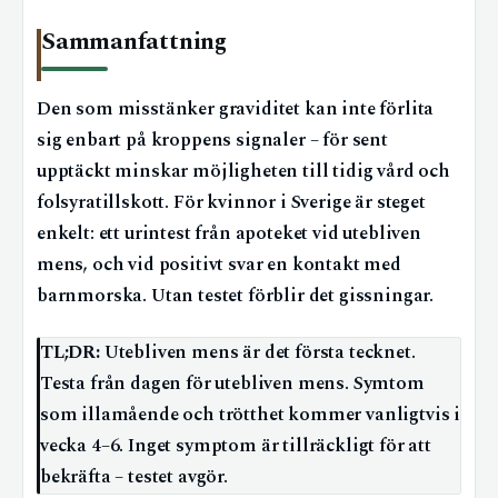
Sammanfattning
Den som misstänker graviditet kan inte förlita
sig enbart på kroppens signaler – för sent
upptäckt minskar möjligheten till tidig vård och
folsyratillskott. För kvinnor i Sverige är steget
enkelt: ett urintest från apoteket vid utebliven
mens, och vid positivt svar en kontakt med
barnmorska. Utan testet förblir det gissningar.
TL;DR:
Utebliven mens är det första tecknet.
Testa från dagen för utebliven mens. Symtom
som illamående och trötthet kommer vanligtvis i
vecka 4–6. Inget symptom är tillräckligt för att
bekräfta – testet avgör.