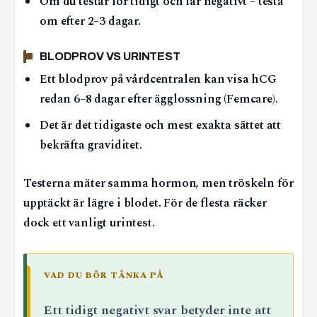
Om du testar för tidigt och får negativt – testa
om efter 2–3 dagar.
BLODPROV VS URINTEST
Ett blodprov på vårdcentralen kan visa hCG
redan 6–8 dagar efter ägglossning (Femcare).
Det är det tidigaste och mest exakta sättet att
bekräfta graviditet.
Testerna mäter samma hormon, men tröskeln för
upptäckt är lägre i blodet. För de flesta räcker
dock ett vanligt urintest.
VAD DU BÖR TÄNKA PÅ
Ett tidigt negativt svar betyder inte att