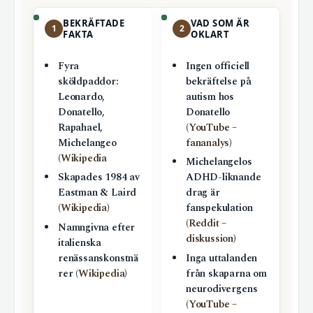
BEKRÄFTADE
VAD SOM ÄR
1
2
FAKTA
OKLART
Fyra
Ingen officiell
sköldpaddor:
bekräftelse på
Leonardo,
autism hos
Donatello,
Donatello
Rapahael,
(
YouTube –
Michelangeo
fananalys
)
(
Wikipedia
Michelangelos
Skapades 1984 av
ADHD-liknande
Eastman & Laird
drag är
(
Wikipedia
)
fanspekulation
(
Reddit –
Namngivna efter
diskussion
)
italienska
renässanskonstnä
Inga uttalanden
rer (
Wikipedia
)
från skaparna om
neurodivergens
(
YouTube –