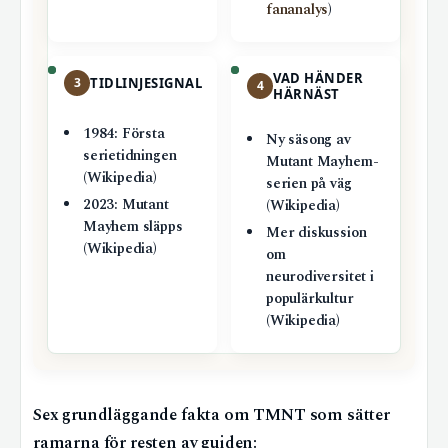
fananalys
)
VAD HÄNDER
3
TIDLINJESIGNAL
4
HÄRNÄST
1984: Första
Ny säsong av
serietidningen
Mutant Mayhem-
(Wikipedia)
serien på väg
2023: Mutant
(Wikipedia)
Mayhem släpps
Mer diskussion
(Wikipedia)
om
neurodiversitet i
populärkultur
(Wikipedia)
Sex grundläggande fakta om TMNT som sätter
ramarna för resten av guiden: