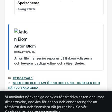
Spelschema
4 aug 2026
Anton Blom
REDAKTIONEN
Anton Blom är senior reporter på Bakom kulisserna
och bevakar dagliga kultur- och nöjesnyheter.
KATEGORIER
REPORTAGE
SLEM OCH BLOD I AVFÖRING HOS HUND – ORSAKER OCH
NÄR DU SKA AGERA
LEDIGA JOBB TIMRÅ KOMMUN – HITTA VIA FLERA
Vi använder nödvändiga cookies för att driva sajten och, med
KANALER
ditt samtycke, cookies för analys och annonsering för att
förbättra den och finansiera vår journalistik. Se vår