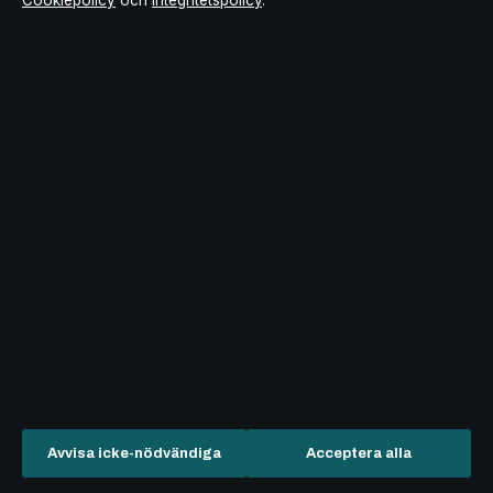
Cookiepolicy
och
Integritetspolicy
.
Sök
NetOnNet Jönköping – öppettider, adress och historia
augusti 5, 2026
Bonde söker fru Alma – allt om relationen och
gravidrykten
augusti 5, 2026
ST-läkare jobb i Sverige – guide till ansökan och lön
augusti 5, 2026
Avvisa icke-nödvändiga
Acceptera alla