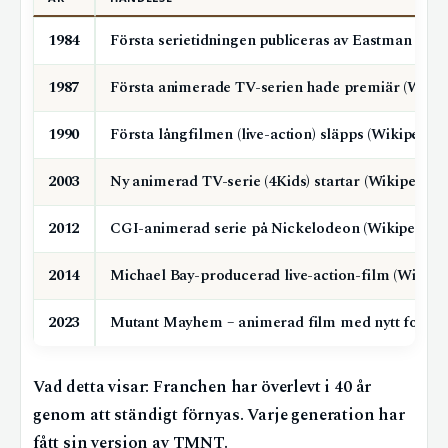
1984
Första serietidningen publiceras av Eastman & La
1987
Första animerade TV-serien hade premiär (Wikip
1990
Första långfilmen (live-action) släpps (Wikipedia)
2003
Ny animerad TV-serie (4Kids) startar (Wikipedia)
2012
CGI-animerad serie på Nickelodeon (Wikipedia)
2014
Michael Bay-producerad live-action-film (Wikipe
2023
Mutant Mayhem – animerad film med nytt formsp
Vad detta visar: Franchen har överlevt i 40 år
genom att ständigt förnyas. Varje generation har
fått sin version av TMNT.