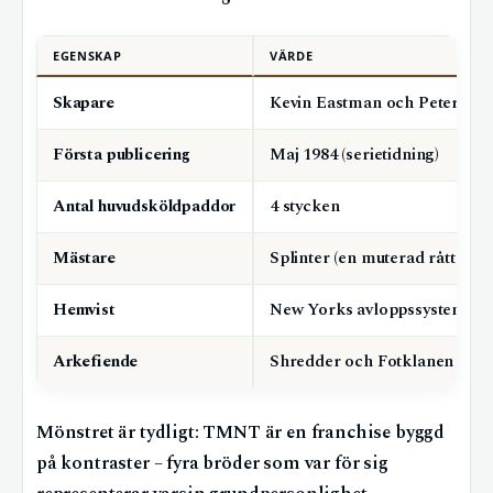
EGENSKAP
VÄRDE
Skapare
Kevin Eastman och Peter Lai
Första publicering
Maj 1984 (serietidning)
Antal huvudsköldpaddor
4 stycken
Mästare
Splinter (en muterad råtta)
Hemvist
New Yorks avloppssystem
Arkefiende
Shredder och Fotklanen
Mönstret är tydligt: TMNT är en franchise byggd
på kontraster – fyra bröder som var för sig