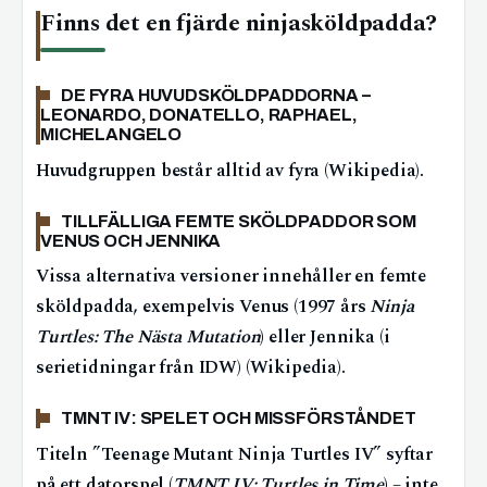
Finns det en fjärde ninjasköldpadda?
DE FYRA HUVUDSKÖLDPADDORNA –
LEONARDO, DONATELLO, RAPHAEL,
MICHELANGELO
Huvudgruppen består alltid av fyra (Wikipedia).
TILLFÄLLIGA FEMTE SKÖLDPADDOR SOM
VENUS OCH JENNIKA
Vissa alternativa versioner innehåller en femte
sköldpadda, exempelvis Venus (1997 års
Ninja
Turtles: The Nästa Mutation
) eller Jennika (i
serietidningar från IDW) (Wikipedia).
TMNT IV: SPELET OCH MISSFÖRSTÅNDET
Titeln ”Teenage Mutant Ninja Turtles IV” syftar
på ett datorspel (
TMNT IV: Turtles in Time
) – inte