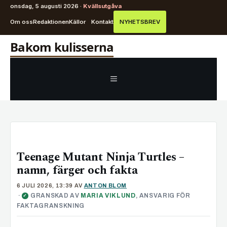
onsdag, 5 augusti 2026 ·
Kvällsutgåva
Om oss
Redaktionen
Källor
Kontakt
NYHETSBREV
Hoppa
Bakom kulisserna
till
innehåll
MENY
Teenage Mutant Ninja Turtles –
namn, färger och fakta
6 JULI 2026, 13:39
AV
ANTON BLOM
·
GRANSKAD AV
MARIA VIKLUND
, ANSVARIG FÖR
✓
FAKTAGRANSKNING