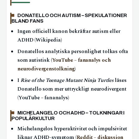
DONATELLO OCH AUTISM – SPEKULATIONER
BLAND FANS
Ingen officiell kanon bekräftar autism eller
ADHD (Wikipedia)
Donatellos analytiska personlighet tolkas ofta
som autistisk (
YouTube – fananalys och
neurodivergenstolkning
)
I
Rise of the Teenage Mutant Ninja Turtles
läses
Donatello som mer uttryckligt neurodivergent
(YouTube – fananalys)
MICHELANGELO OCH ADHD – TOLKNINGAR I
POPULÄRKULTUR
Michelangelos hyperaktivitet och impulsivitet
liknar ADHD-symptom (
Reddit – diskussion