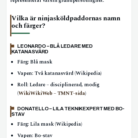
representerar varsin grundpersonlighet.
Vilka är ninjasköldpaddornas namn
och färger?
LEONARDO – BLÅ LEDARE MED
KATANASVÄRD
Färg: Blå mask
Vapen: Två katanasvärd (Wikipedia)
Roll: Ledare – disciplinerad, modig
(
WikiWikiWeb – TMNT-sida
)
DONATELLO – LILA TEKNIKEXPERT MED BO-
STAV
Färg: Lila mask (Wikipedia)
Vapen: Bo-stav