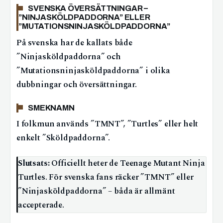
SVENSKA ÖVERSÄTTNINGAR –
”NINJASKÖLDPADDORNA” ELLER
”MUTATIONSNINJASKÖLDPADDORNA”
På svenska har de kallats både
”Ninjasköldpaddorna” och
”Mutationsninjasköldpaddorna” i olika
dubbningar och översättningar.
SMEKNAMN
I folkmun används ”TMNT”, ”Turtles” eller helt
enkelt ”Sköldpaddorna”.
Slutsats:
Officiellt heter de Teenage Mutant Ninja
Turtles. För svenska fans räcker ”TMNT” eller
”Ninjasköldpaddorna” – båda är allmänt
accepterade.