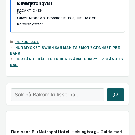
Oliver Kronqvist
REDAKTIONEN
Oliver Kronqvist bevakar musik, film, tv och
kändisnyheter.
KATEGORIER
REPORTAGE
HUR MYCKET SWISH KAN MAN TA EMOT? GRÄNSER PER
BANK
HUR LÄNGE HÅLLER EN BERGVÄRMEPUMP? LIVSLÄNGD &
RÅD
Sök
Radisson Blu Metropol Hotell Helsingborg – Guide med