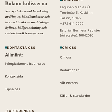
Bakom kulisserna
Lagunen Media OÜ
Sverigefokuserad bevakning
Tornimäe 5, Kesklinn
av film, tv, kändisnyheter och
Tallinn, 10145
branschinsikt — med tydliga
+372 614 0220
bylines, källgranskning och
Estonian Business Register
redaktionell transparens.
(Äriregister): 16842095
KONTAKTA OSS
OM OSS
Allmänt:
Om oss
info@bakomkulisserna.se
Redaktionen
Kontaktsida
Vår historia
Tipsa oss
Källor & standarder
FÖRTROENDE &