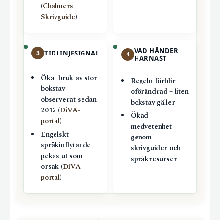
(
Chalmers
Skrivguide
)
VAD HÄNDER
3
TIDLINJESIGNAL
4
HÄRNÄST
Ökat bruk av stor
Regeln förblir
bokstav
oförändrad – liten
observerat sedan
bokstav gäller
2012 (
DiVA-
Ökad
portal
)
medvetenhet
Engelskt
genom
språkinflytande
skrivguider och
pekas ut som
språkresurser
orsak (
DiVA-
portal
)