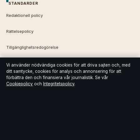
STANDARDER
Redaktionell policy
Rättelsepolicy
Tillgänglighetsredogörelse
Integritetspolicy
Vi använder nödvändiga cookies för att driva sajten och, med
ditt samtycke, cookies för analys och annonsering för att
förbättra den och finansiera vår journalistik. Se vår
Kändisar & integritet
Cookiepolicy
och
Integritetspolicy
.
Om Bakom kulisserna i korthet
Bakom kulisserna är en oberoende svensk digital nyhetssajt med
fokus på film, tv, kultur och nöjesnyheter. Varje artikel har en
namngiven byline, granskas av en redaktör och faktagranskas
innan publicering.