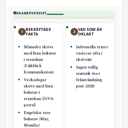
SNABBÖVERSIKT
BEKRÄFTADE
VAD SOM ÄR
1
2
FAKTA
OKLART
Månader skrivs
Informella texter
med liten bokstav
varierar ofta i
i svenskan
skrivsätt
(
Falkblick
Ingen tydlig
Kommunikation
)
statistik över
Veckodagar
felanvändning
skrivs med liten
post-2020
bokstav i
svenskan (
DiVA-
portal
)
Engelska: stor
bokstav (May,
Monday)