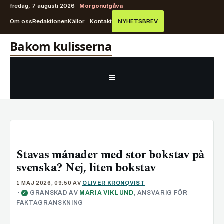
fredag, 7 augusti 2026 ·
Morgonutgåva
Om oss
Redaktionen
Källor
Kontakt
NYHETSBREV
Hoppa
Bakom kulisserna
till
innehåll
MENY
Stavas månader med stor bokstav på
svenska? Nej, liten bokstav
1 MAJ 2026, 09:50
AV
OLIVER KRONQVIST
·
GRANSKAD AV
MARIA VIKLUND
, ANSVARIG FÖR
✓
FAKTAGRANSKNING