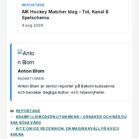
REPORTAGE
AIK Hockey Matcher Idag – Tid, Kanal &
Spelschema
4 aug 2026
Anton Blom
REDAKTIONEN
Anton Blom är senior reporter på Bakom kulisserna
och bevakar dagliga kultur- och nöjesnyheter.
KATEGORIER
REPORTAGE
KRAMP I LIVMODERN UTAN MENS – ORSAKER OCH NÄR DU
SKA SÖKA VÅRD
KITE ON ICE RECENSION: EN MAGISK KVÄLL PÅ AVICII
ARENA