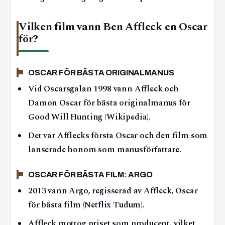
Vilken film vann Ben Affleck en Oscar
för?
OSCAR FÖR BÄSTA ORIGINALMANUS
Vid Oscarsgalan 1998 vann Affleck och
Damon Oscar för bästa originalmanus för
Good Will Hunting (Wikipedia).
Det var Afflecks första Oscar och den film som
lanserade honom som manusförfattare.
OSCAR FÖR BÄSTA FILM: ARGO
2013 vann Argo, regisserad av Affleck, Oscar
för bästa film (Netflix Tudum).
Affleck mottog priset som producent, vilket