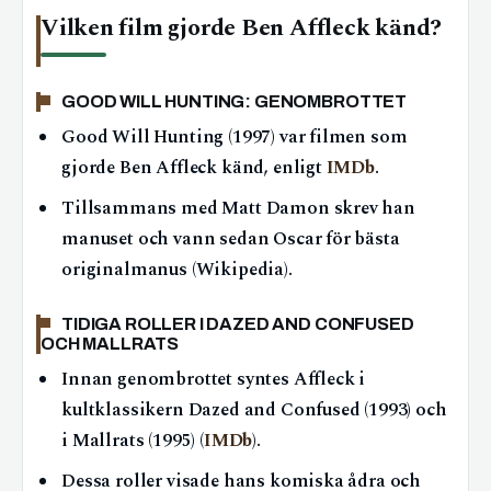
Vilken film gjorde Ben Affleck känd?
GOOD WILL HUNTING: GENOMBROTTET
Good Will Hunting (1997) var filmen som
gjorde Ben Affleck känd, enligt
IMDb
.
Tillsammans med Matt Damon skrev han
manuset och vann sedan Oscar för bästa
originalmanus (Wikipedia).
TIDIGA ROLLER I DAZED AND CONFUSED
OCH MALLRATS
Innan genombrottet syntes Affleck i
kultklassikern Dazed and Confused (1993) och
i Mallrats (1995) (
IMDb
).
Dessa roller visade hans komiska ådra och