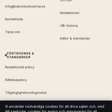
info@bakomkulisserna.se
Redaktionen
Kontaktsida
Vår historia
Tipsa oss
Källor & standarder
FÖRTROENDE &
STANDARDER
Redaktionell policy
Rättelsepolicy
Tillgänglighetsredogörelse
Integritetspolicy
Vi använder nödvändiga cookies för att driva sajten och, med
ditt samtycke, cookies för analys och annonsering för att