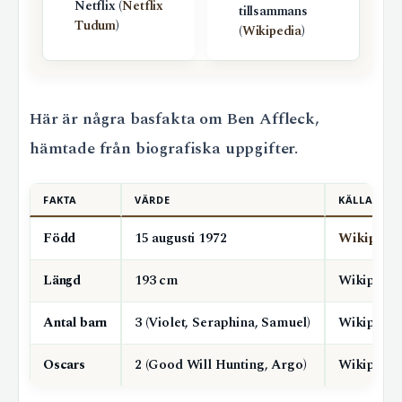
Netflix (
Netflix
tillsammans
Tudum
)
(
Wikipedia
)
Här är några basfakta om Ben Affleck,
hämtade från biografiska uppgifter.
FAKTA
VÄRDE
KÄLLA
Född
15 augusti 1972
Wikipedi
Längd
193 cm
Wikipedia
Antal barn
3 (Violet, Seraphina, Samuel)
Wikipedia
Oscars
2 (Good Will Hunting, Argo)
Wikipedia