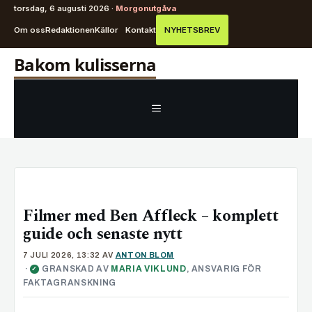
torsdag, 6 augusti 2026 ·
Morgonutgåva
Om oss
Redaktionen
Källor
Kontakt
NYHETSBREV
Hoppa
Bakom kulisserna
till
innehåll
MENY
Filmer med Ben Affleck – komplett
guide och senaste nytt
7 JULI 2026, 13:32
AV
ANTON BLOM
·
GRANSKAD AV
MARIA VIKLUND
, ANSVARIG FÖR
✓
FAKTAGRANSKNING