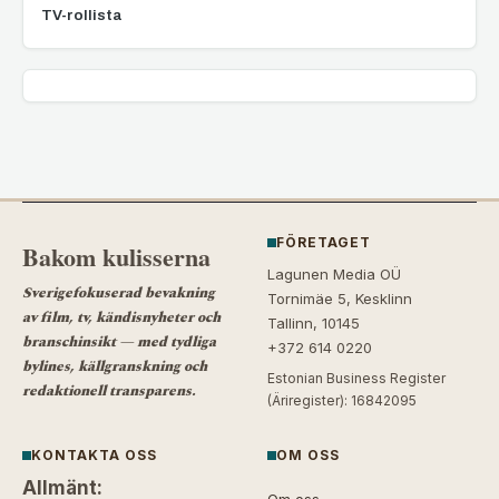
TV-rollista
FÖRETAGET
Bakom kulisserna
Lagunen Media OÜ
Sverigefokuserad bevakning
Tornimäe 5, Kesklinn
av film, tv, kändisnyheter och
Tallinn, 10145
branschinsikt — med tydliga
+372 614 0220
bylines, källgranskning och
Estonian Business Register
redaktionell transparens.
(Äriregister): 16842095
KONTAKTA OSS
OM OSS
Allmänt:
Om oss