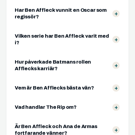
Har Ben Affleck vunnit en Oscar som
regissör?
Vilken serie har Ben Affleck varit med
i?
Hur påverkade Batmans rollen
Afflecks karriär?
Vem är Ben Afflecks bästa vän?
Vad handlar The Rip om?
Är Ben Affleck och Ana de Armas
fortfarande vänner?