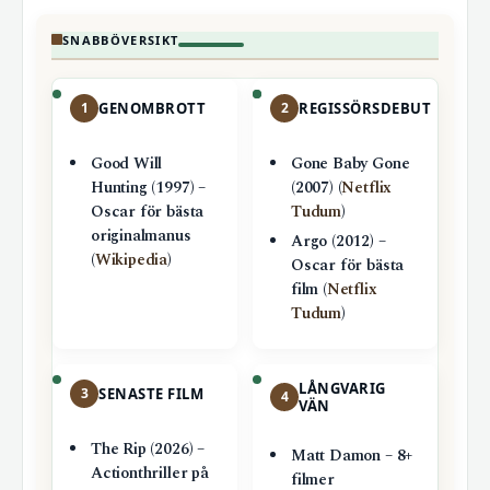
SNABBÖVERSIKT
1
GENOMBROTT
2
REGISSÖRSDEBUT
Good Will
Gone Baby Gone
Hunting (1997) –
(2007) (
Netflix
Oscar för bästa
Tudum
)
originalmanus
Argo (2012) –
(
Wikipedia
)
Oscar för bästa
film (
Netflix
Tudum
)
LÅNGVARIG
3
SENASTE FILM
4
VÄN
The Rip (2026) –
Matt Damon – 8+
Actionthriller på
filmer