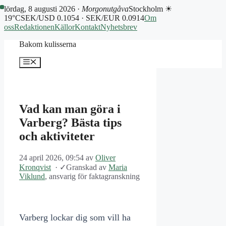
lördag, 8 augusti 2026 ·
Morgonutgåva
Stockholm ☀
19°C
SEK/USD 0.1054 · SEK/EUR 0.0914
Om
oss
Redaktionen
Källor
Kontakt
Nyhetsbrev
Hoppa
Bakom kulisserna
till
innehåll
Meny
Vad kan man göra i
Varberg? Bästa tips
och aktiviteter
24 april 2026, 09:54
av
Oliver
Kronqvist
·
✓
Granskad av
Maria
Viklund
, ansvarig för faktagranskning
Varberg lockar dig som vill ha