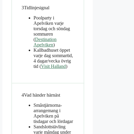
3
Tidlinjesignal
Poolparty i
Apelviken varje
torsdag och söndag
sommaren
(
Destination
Apelviken
)
Kallbadhuset öppet
varje dag sommartid,
4 dagar/vecka övrig
tid (
Visit Halland
)
4
Vad händer härnäst
Småstjärnorna-
arrangemang i
Apelviken på
tisdagar och lördagar
Sandslottstävling
varje måndag under