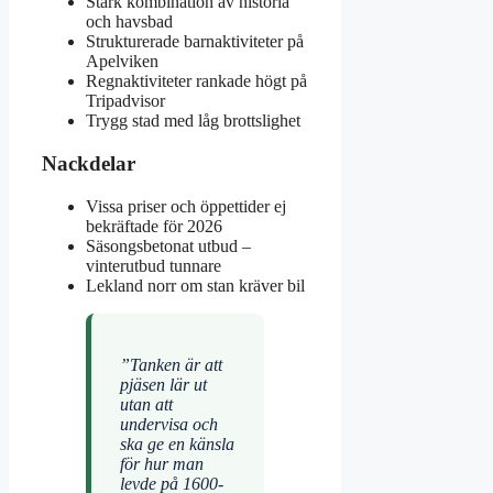
Stark kombination av historia
och havsbad
Strukturerade barnaktiviteter på
Apelviken
Regnaktiviteter rankade högt på
Tripadvisor
Trygg stad med låg brottslighet
Nackdelar
Vissa priser och öppettider ej
bekräftade för 2026
Säsongsbetonat utbud –
vinterutbud tunnare
Lekland norr om stan kräver bil
”Tanken är att
pjäsen lär ut
utan att
undervisa och
ska ge en känsla
för hur man
levde på 1600-