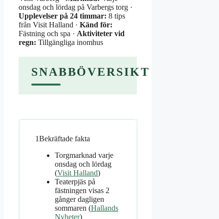
onsdag och lördag på Varbergs torg ·
Upplevelser på 24 timmar:
8 tips
från Visit Halland ·
Känd för:
Fästning och spa ·
Aktiviteter vid
regn:
Tillgängliga inomhus
SNABBÖVERSIKT
1
Bekräftade fakta
Torgmarknad varje
onsdag och lördag
(
Visit Halland
)
Teaterpjäs på
fästningen visas 2
gånger dagligen
sommaren (
Hallands
Nyheter
)