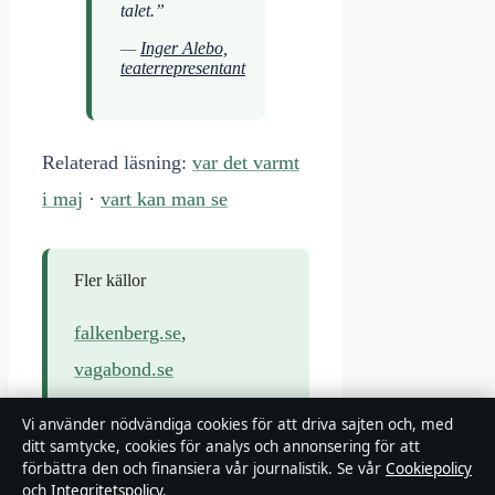
talet.”
—
Inger Alebo,
teaterrepresentant
Relaterad läsning:
var det varmt
i maj
·
vart kan man se
Fler källor
falkenberg.se
,
vagabond.se
Vi använder nödvändiga cookies för att driva sajten och, med
ditt samtycke, cookies för analys och annonsering för att
förbättra den och finansiera vår journalistik. Se vår
Cookiepolicy
Varbergs havsluft och historia
och
Integritetspolicy
.