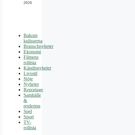
2026
Bakom
kulisserna
Branschnyheter
Ekonomi
Filmens
rollista
Kändisnyheter
Livsstil
Nöje
Nyheter
Reportage
Samhälle
&
reglering
Spel
Sport
TV-
rollista