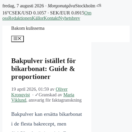
fredag, 7 augusti 2026 ·
Morgonutgåva
Stockholm ⛅
16°C
SEK/USD 0.1057 · SEK/EUR 0.0915
Om
oss
Redaktionen
Källor
Kontakt
Nyhetsbrev
Hoppa
Bakom kulisserna
till
innehåll
Meny
Bakpulver istället för
bikarbonat: Guide &
proportioner
19 april 2026, 01:59
av
Oliver
Kronqvist
·
✓
Granskad av
Maria
Viklund
, ansvarig för faktagranskning
Bakpulver kan ersätta bikarbonat
i de flesta bakrecept, men