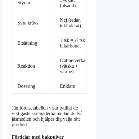
Styrka
(utsädd)
(koncentrerad)
Nej (redan
Syra krävs
Ja (extern syra)
inkluderat)
1 tsk = ½ tsk
1 tsk = 2 tsk
Ersättning
bikarbonat
bakpulver
Dubbelverkande
Enkel (kräver
Reaktion
(vätska +
syra)
värme)
Dosering
Enklare
Kräver precision
Jämförelsetabellen visar tydligt de
viktigaste skillnaderna mellan de två
jäsmedlen och hjälper dig välja rätt
produkt.
Fördelar med bakpulver