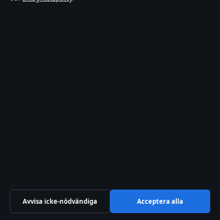
Kontaktsida
Tipsa oss
Om oss
Om oss
Redaktionen
Vår historia
Källor & standarder
Förtroende & standarder
Avvisa icke-nödvändiga
Acceptera alla
Redaktionell policy