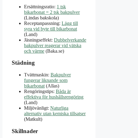
Ersättningsratio:
1 tsk
bikarbonat = 2 tsk bakpulver
(Lindas bakskola)
Receptanpassning:
Lägg till
syra vid byte till bikarbonat
(Land)
Jäsningseffekt:
Dubbelverkande
bakpulver reagerar vid vätska
och värme
(Baka.se)
Städning
Tvättmaskin:
Bakpulver
fungerar liknande som
bikarbonat
(Allas)
Rengöringstips:
Båda är
effektiva för hushållsrengöring
(Land)
Miljövänligt:
Naturliga
alternativ utan kemiska tillsatser
(Matkult)
Skillnader