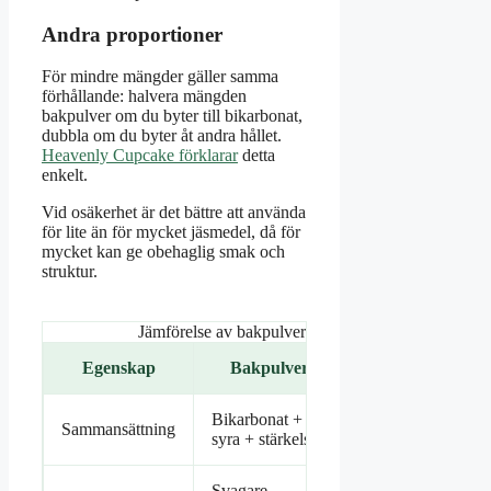
Andra proportioner
För mindre mängder gäller samma
förhållande: halvera mängden
bakpulver om du byter till bikarbonat,
dubbla om du byter åt andra hållet.
Heavenly Cupcake förklarar
detta
enkelt.
Vid osäkerhet är det bättre att använda
för lite än för mycket jäsmedel, då för
mycket kan ge obehaglig smak och
struktur.
Jämförelse av bakpulver och bikarbonat
Egenskap
Bakpulver
Bikarbonat
Bikarbonat +
Rent
Sammansättning
syra + stärkelse
natriumbikarbonat
Svagare
Starkare