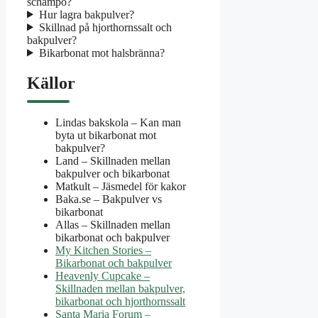
schampo?
Hur lagra bakpulver?
Skillnad på hjorthornssalt och
bakpulver?
Bikarbonat mot halsbränna?
Källor
Lindas bakskola – Kan man
byta ut bikarbonat mot
bakpulver?
Land – Skillnaden mellan
bakpulver och bikarbonat
Matkult – Jäsmedel för kakor
Baka.se – Bakpulver vs
bikarbonat
Allas – Skillnaden mellan
bikarbonat och bakpulver
My Kitchen Stories –
Bikarbonat och bakpulver
Heavenly Cupcake –
Skillnaden mellan bakpulver,
bikarbonat och hjorthornssalt
Santa Maria Forum –