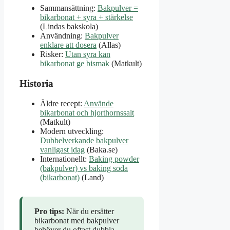
Sammansättning:
Bakpulver =
bikarbonat + syra + stärkelse
(Lindas bakskola)
Användning:
Bakpulver
enklare att dosera
(Allas)
Risker:
Utan syra kan
bikarbonat ge bismak
(Matkult)
Historia
Äldre recept:
Använde
bikarbonat och hjorthornssalt
(Matkult)
Modern utveckling:
Dubbelverkande bakpulver
vanligast idag
(Baka.se)
Internationellt:
Baking powder
(bakpulver) vs baking soda
(bikarbonat)
(Land)
Pro tips:
När du ersätter
bikarbonat med bakpulver
behöver du oftast dubbla