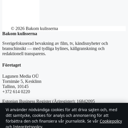
© 2026 Bakom kulisserna
Bakom kulisserna
Sverigefokuserad bevakning av film, tv, kändisnyheter och
branschinsikt — med tydliga bylines, källgranskning och
redaktionell transparens.
Företaget
Lagunen Media OÜ
Tornimäe 5, Kesklinn
Tallinn, 10145
+372 614 0220
Estonian Business Register (Äriregister): 16842095
Vi använder nödvändiga cookies för att driva sajten och, med
Kontakta oss
ditt samtycke, cookies för analys och annonsering för att
förbättra den och finansiera vår journalistik. Se vår
Cookiepolicy
och
Integritetspolicy
.
Allmänt:
info@bakomkulisserna.se