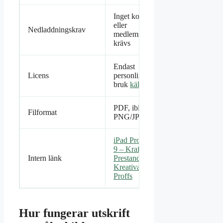
Inget konto
eller
Nedladdningskrav
medlemsskap
krävs
Endast
Licens
personligt
bruk
källa
PDF, ibland
Filformat
PNG/JPG
iPad Pro 12
9 – Kraftfull
Intern länk
Prestanda för
Kreativa
Proffs
Hur fungerar utskrift