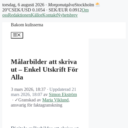
torsdag, 6 augusti 2026 ·
Morgonutgåva
Stockholm
20°C
SEK/USD 0.1054 · SEK/EUR 0.0912
Om
oss
Redaktionen
Källor
Kontakt
Nyhetsbrev
Hoppa
Bakom kulisserna
till
innehåll
Meny
Målarbilder att skriva
ut – Enkel Utskrift För
Alla
3 mars 2026, 18:37
· Uppdaterad
21
mars 2026, 18:07
av
Simon Ekström
·
✓
Granskad av
Maria Viklund
,
ansvarig för faktagranskning