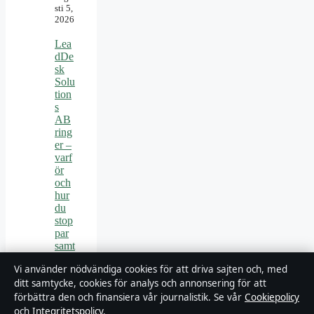
sti 5,
2026
Lea
dDe
sk
Solu
tion
s
AB
ring
er –
varf
ör
och
hur
du
stop
par
samt
alen
Vi använder nödvändiga cookies för att driva sajten och, med
augu
sti 5,
ditt samtycke, cookies för analys och annonsering för att
2026
förbättra den och finansiera vår journalistik. Se vår
Cookiepolicy
och
Integritetspolicy
.