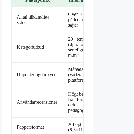
Faktapunkt
Information
Över 1000
Antal tillgängliga
på ledande
sidor
sajter
20+ teman
(djur, fordon,
Kategoriutbud
seriefigurer,
m.m.)
Månadsvis
Uppdateringsfrekvens
(varierar per
plattform)
Högt betyg
från föräldrar
Användarrecensioner
och
pedagoger
A4 optimerat
Pappersformat
(8,5×11 tum)