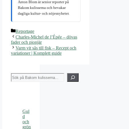
Anton Blom är senior reporter på
Bakom kulisserna och bevakar
dagliga kultur- och nöjesnyheter.
Kategorier
Reportage
Charles-Michel de l’Épée – dövas
fader och pionjär
Varm vit sås till fisk – Recept och
variationer | Komplett guide
Sök
Gul
d
och
grön