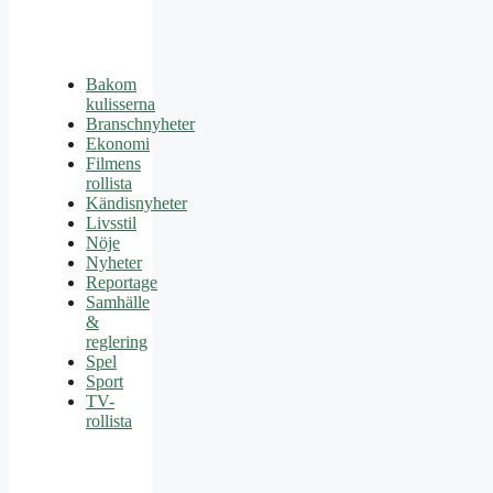
Bakom
kulisserna
Branschnyheter
Ekonomi
Filmens
rollista
Kändisnyheter
Livsstil
Nöje
Nyheter
Reportage
Samhälle
&
reglering
Spel
Sport
TV-
rollista