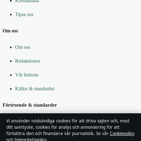
Kontaktsida
Tipsa oss
Om oss
Om oss
Redaktionen
Vår historia
Källor & standarder
Förtroende & standarder
Vi använder nödvändiga cookies för att driva sajten och, med
Redaktionell policy
ditt samtycke, cookies för analys och annonsering för att
förbättra den och finansiera vår journalistik. Se vår
Cookiepolicy
Rättelsepolicy
och
Integritetspolicy
.