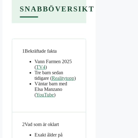
SNABBÖVERSIKT
1
Bekräftade fakta
Vann Farmen 2025
(
TV4
)
Tre barn sedan
tidigare (
Realitytopp
)
Väntar barn med
Elsa Manzano
(
YouTube
)
2
Vad som är oklart
Exakt ålder på