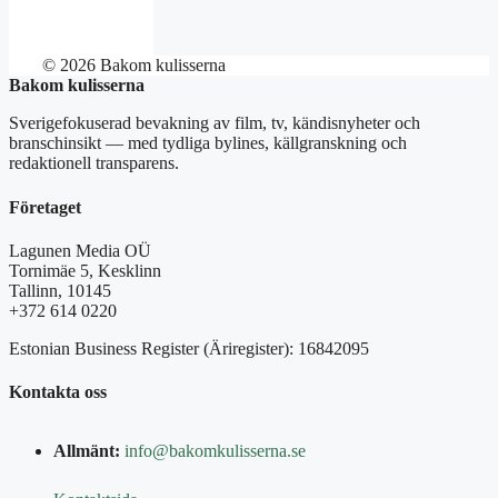
© 2026 Bakom kulisserna
Bakom kulisserna
Sverigefokuserad bevakning av film, tv, kändisnyheter och
branschinsikt — med tydliga bylines, källgranskning och
redaktionell transparens.
Företaget
Lagunen Media OÜ
Tornimäe 5, Kesklinn
Tallinn, 10145
+372 614 0220
Estonian Business Register (Äriregister): 16842095
Kontakta oss
Allmänt:
info@bakomkulisserna.se