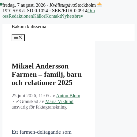
fredag, 7 augusti 2026 ·
Kvällsutgåva
Stockholm
19°C
SEK/USD 0.1054 · SEK/EUR 0.0914
Om
oss
Redaktionen
Källor
Kontakt
Nyhetsbrev
Hoppa
Bakom kulisserna
till
innehåll
Meny
Mikael Andersson
Farmen – familj, barn
och relationer 2025
25 juni 2026, 11:05
av
Anton Blom
·
✓
Granskad av
Maria Viklund
,
ansvarig för faktagranskning
Ett farmen-deltagande som