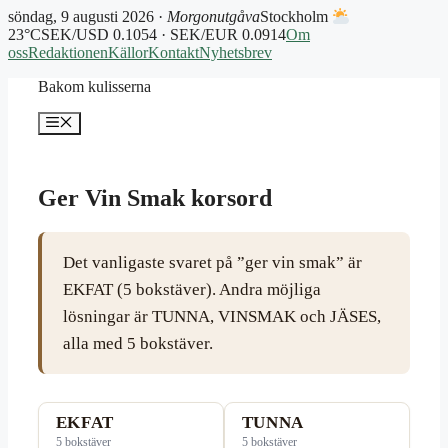
söndag, 9 augusti 2026 ·
Morgonutgåva
Stockholm
23°C
SEK/USD 0.1054 · SEK/EUR 0.0914
Om
oss
Redaktionen
Källor
Kontakt
Nyhetsbrev
Hoppa
Bakom kulisserna
till
innehåll
Meny
Ger Vin Smak korsord
Det vanligaste svaret på ”ger vin smak” är
EKFAT (5 bokstäver). Andra möjliga
lösningar är TUNNA, VINSMAK och JÄSES,
alla med 5 bokstäver.
EKFAT
TUNNA
5 bokstäver
5 bokstäver