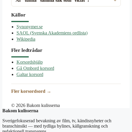
Är ”tunna” samma sak som ”ekfat”?
Källor
Synonymer.se
SAOL (Svenska Akademiens ordlista)
Wikipedia
Fler ledtrådar
Korsordshjälp
Gå Ombord korsord
Galtar korsord
Fler korsordsord →
© 2026 Bakom kulisserna
Bakom kulisserna
Sverigefokuserad bevakning av film, tv, kändisnyheter och
branschinsikt — med tydliga bylines, källgranskning och
redaktionell transparens.