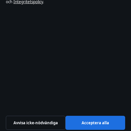
och
Integritetspolicy
.
Om Bakom kulisserna i korthet
Bakom kulisserna är en oberoende svensk digital nyhetssajt med
fokus på film, tv, kultur och nöjesnyheter. Varje artikel har en
namngiven byline, granskas av en redaktör och faktagranskas innan
publicering.
Innehållet är endast avsett för allmän information. Allmänna
förfrågningar:
info@bakomkulisserna.se
. Rättelser:
corrections@bakomkulisserna.se
.
Utgivare:
Lagunen Media OÜ, Tallinn ·
Ansvarig utgivare:
Viktor
Holmgren, Chefredaktör · Estonian Business Register (Äriregister)
16842095
© 2026 Bakom kulisserna · Lagunen Media OÜ ·
Så verifierar vi vår rapportering
·
WorldRSS
Avvisa icke-nödvändiga
Acceptera alla
↑