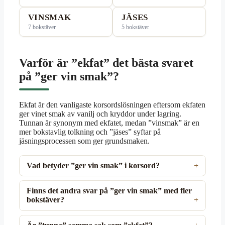
VINSMAK
JÄSES
7 bokstäver
5 bokstäver
Varför är ”ekfat” det bästa svaret
på ”ger vin smak”?
Ekfat är den vanligaste korsordslösningen eftersom ekfaten
ger vinet smak av vanilj och kryddor under lagring.
Tunnan är synonym med ekfatet, medan ”vinsmak” är en
mer bokstavlig tolkning och ”jäses” syftar på
jäsningsprocessen som ger grundsmaken.
Vad betyder ”ger vin smak” i korsord?
Finns det andra svar på ”ger vin smak” med fler
bokstäver?