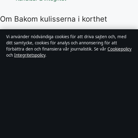
Om Bakom kulisserna i korthet
Bakom kulisserna är en oberoende svensk digital
Vi använder nödvändiga cookies för att driva sajten och, med
nyhetssajt med fokus på film, tv, kultur och
ditt samtycke, cookies för analys och annonsering för att
förbättra den och finansiera vår journalistik. Se vår
Cookiepolicy
nöjesnyheter. Varje artikel har en namngiven byline,
och
Integritetspolicy
.
granskas av en redaktör och faktagranskas innan
publicering.
Innehållet är endast avsett för allmän information.
Allmänna förfrågningar:
info@bakomkulisserna.se
.
Rättelser:
corrections@bakomkulisserna.se
.
Utgivare:
Lagunen Media OÜ, Tallinn ·
Ansvarig
utgivare:
Viktor Holmgren, Chefredaktör · Estonian