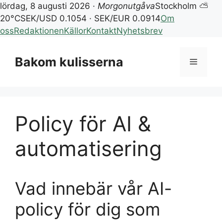
lördag, 8 augusti 2026 ·
Morgonutgåva
Stockholm ⛅
20°C
SEK/USD 0.1054 · SEK/EUR 0.0914
Om
oss
Redaktionen
Källor
Kontakt
Nyhetsbrev
Hoppa
till
Bakom kulisserna
Meny
innehåll
Policy för AI &
automatisering
Vad innebär vår AI-
policy för dig som