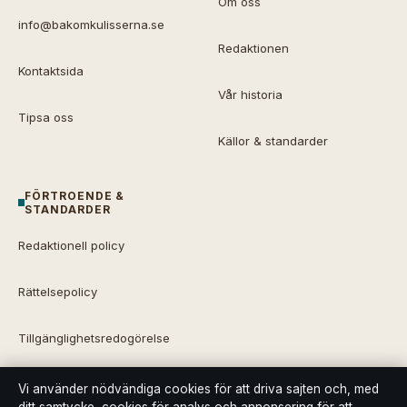
Om oss
info@bakomkulisserna.se
Redaktionen
Kontaktsida
Vår historia
Tipsa oss
Källor & standarder
FÖRTROENDE &
STANDARDER
Redaktionell policy
Rättelsepolicy
Tillgänglighetsredogörelse
Integritetspolicy
Vi använder nödvändiga cookies för att driva sajten och, med