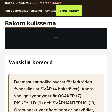
fredag, 7 augusti 2026 ·
Morgonutgåva
Om oss
Redaktionen
Källor
Kontakt
NYHETSBREV
Hoppa
Bakom kulisserna
till
innehåll
MENY
Vansklig korsord
Det mest sannolika svaret för ledtråden
”vansklig” är SVÅR (4 bokstäver). Andra
vanliga synonymer är OSÄKER (7),
RISKFYLLD (9) och SVÅRHANTERLIG (13).
Ordet beskriver något som är besvärligt,