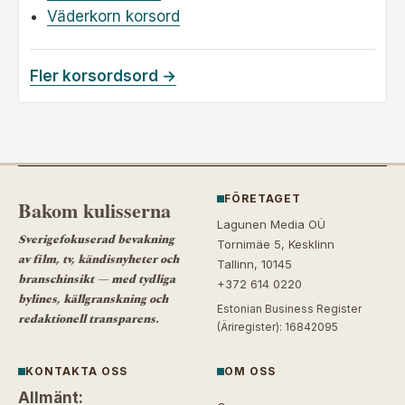
Väderkorn korsord
Fler korsordsord →
FÖRETAGET
Bakom kulisserna
Lagunen Media OÜ
Sverigefokuserad bevakning
Tornimäe 5, Kesklinn
av film, tv, kändisnyheter och
Tallinn, 10145
branschinsikt — med tydliga
+372 614 0220
bylines, källgranskning och
Estonian Business Register
redaktionell transparens.
(Äriregister): 16842095
KONTAKTA OSS
OM OSS
Allmänt: