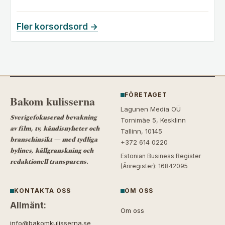
Fler korsordsord →
FÖRETAGET
Bakom kulisserna
Lagunen Media OÜ
Sverigefokuserad bevakning
Tornimäe 5, Kesklinn
av film, tv, kändisnyheter och
Tallinn, 10145
branschinsikt — med tydliga
+372 614 0220
bylines, källgranskning och
Estonian Business Register
redaktionell transparens.
(Äriregister): 16842095
KONTAKTA OSS
OM OSS
Allmänt:
Om oss
info@bakomkulisserna.se