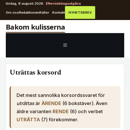
lördag, 8 augusti 2026 ·
Eftermiddagsutgåva
Om oss
Redaktionen
Källor
Kontakt
NYHETSBREV
Hoppa
Bakom kulisserna
till
innehåll
MENY
Uträttas korsord
Det mest sannolika korsordssvaret för
uträttas
är
ÄRENDE
(6 bokstäver). Även
äldre varianten
RENDE
(6) och verbet
UTRÄTTA
(7) förekommer.