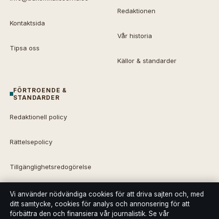
Redaktionen
Kontaktsida
Vår historia
Tipsa oss
Källor & standarder
FÖRTROENDE &
STANDARDER
Redaktionell policy
Rättelsepolicy
Tillgänglighetsredogörelse
Integritetspolicy
Vi använder nödvändiga cookies för att driva sajten och, med
ditt samtycke, cookies för analys och annonsering för att
förbättra den och finansiera vår journalistik. Se vår
Kändisar & integritet