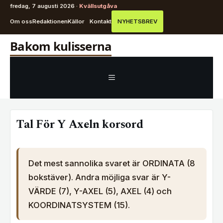
fredag, 7 augusti 2026 ·
Kvällsutgåva
Om oss
Redaktionen
Källor
Kontakt
NYHETSBREV
Hoppa
Bakom kulisserna
till
innehåll
MENY
Tal För Y Axeln korsord
Det mest sannolika svaret är ORDINATA (8
bokstäver). Andra möjliga svar är Y-
VÄRDE (7), Y-AXEL (5), AXEL (4) och
KOORDINATSYSTEM (15).