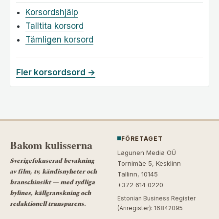
Korsordshjälp
Talltita korsord
Tämligen korsord
Fler korsordsord →
FÖRETAGET
Bakom kulisserna
Lagunen Media OÜ
Sverigefokuserad bevakning
Tornimäe 5, Kesklinn
av film, tv, kändisnyheter och
Tallinn, 10145
branschinsikt — med tydliga
+372 614 0220
bylines, källgranskning och
Estonian Business Register
redaktionell transparens.
(Äriregister): 16842095