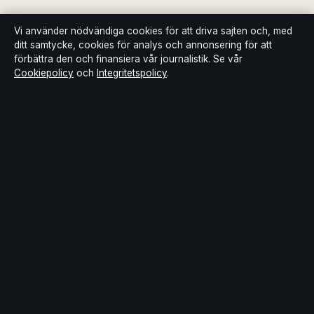
Integritetspolicy
Vi använder nödvändiga cookies för att driva sajten och, med
ditt samtycke, cookies för analys och annonsering för att
förbättra den och finansiera vår journalistik. Se vår
Kändisar & integritet
Cookiepolicy
och
Integritetspolicy
.
Om Bakom kulisserna i korthet
Bakom kulisserna är en oberoende svensk digital nyhetssajt med
fokus på film, tv, kultur och nöjesnyheter. Varje artikel har en
namngiven byline, granskas av en redaktör och faktagranskas
innan publicering.
Innehållet är endast avsett för allmän information. Allmänna
förfrågningar:
info@bakomkulisserna.se
. Rättelser:
corrections@bakomkulisserna.se
.
Utgivare:
Lagunen Media OÜ, Tallinn ·
Ansvarig utgivare:
Viktor