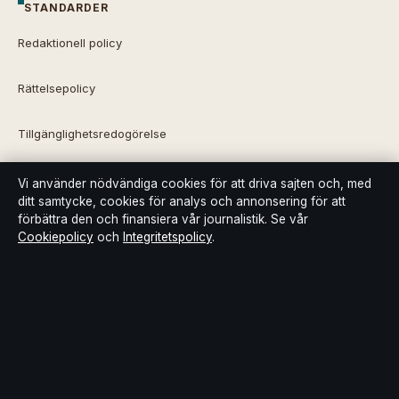
STANDARDER
Redaktionell policy
Rättelsepolicy
Tillgänglighetsredogörelse
Integritetspolicy
Vi använder nödvändiga cookies för att driva sajten och, med
ditt samtycke, cookies för analys och annonsering för att
förbättra den och finansiera vår journalistik. Se vår
Kändisar & integritet
Cookiepolicy
och
Integritetspolicy
.
Om Bakom kulisserna i korthet
Bakom kulisserna är en oberoende svensk digital nyhetssajt med
fokus på film, tv, kultur och nöjesnyheter. Varje artikel har en
namngiven byline, granskas av en redaktör och faktagranskas
innan publicering.