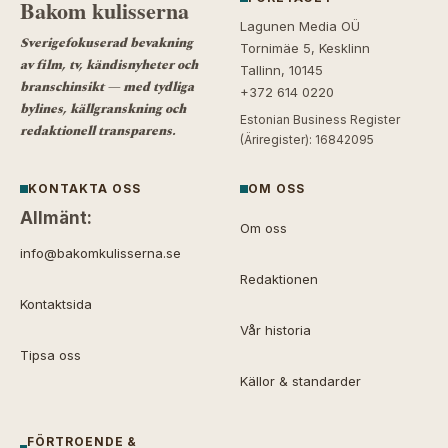
Bakom kulisserna
Lagunen Media OÜ
Sverigefokuserad bevakning
Tornimäe 5, Kesklinn
av film, tv, kändisnyheter och
Tallinn, 10145
branschinsikt — med tydliga
+372 614 0220
bylines, källgranskning och
Estonian Business Register
redaktionell transparens.
(Äriregister): 16842095
KONTAKTA OSS
OM OSS
Allmänt:
Om oss
info@bakomkulisserna.se
Redaktionen
Kontaktsida
Vår historia
Tipsa oss
Källor & standarder
FÖRTROENDE &