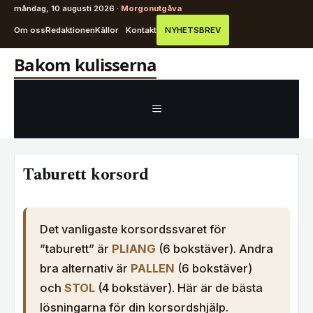
måndag, 10 augusti 2026 ·
Morgonutgåva
Om oss
Redaktionen
Källor
Kontakt
NYHETSBREV
Hoppa
Bakom kulisserna
till
innehåll
MENY
Taburett korsord
Det vanligaste korsordssvaret för
”taburett” är
PLIANG
(6 bokstäver). Andra
bra alternativ är
PALLEN
(6 bokstäver)
och
STOL
(4 bokstäver). Här är de bästa
lösningarna för din korsordshjälp.