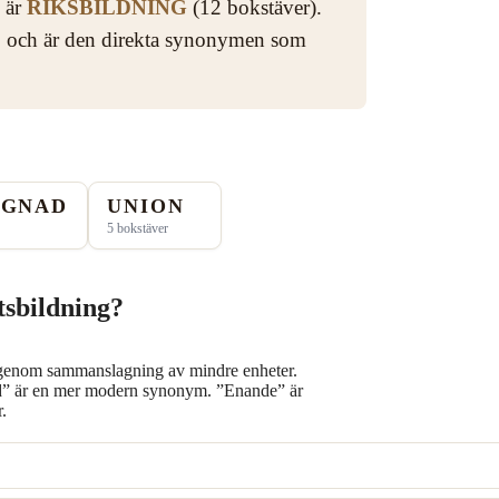
” är
RIKSBILDNING
(12 bokstäver).
ike, och är den direkta synonymen som
GGNAD
UNION
5 bokstäver
tsbildning?
ta genom sammanslagning av mindre enheter.
ad” är en mer modern synonym. ”Enande” är
.