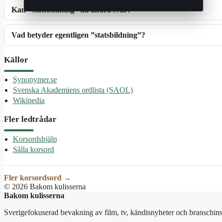
Kan ”statsbildning” ha andra svar?
Vad betyder egentligen ”statsbildning”?
Källor
Synonymer.se
Svenska Akademiens ordlista (SAOL)
Wikipedia
Fler ledtrådar
Korsordshjälp
Sålla korsord
Fler korsordsord →
© 2026 Bakom kulisserna
Bakom kulisserna
Sverigefokuserad bevakning av film, tv, kändisnyheter och branschins