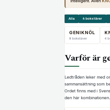
intelligent. Även
KN
Alla
4 bokstäver
GENIKNÖL
K
8 bokstäver
4 b
Varför är g
Ledtråden leker med ord
sammansättning som bety
Ordet finns med i Svens
den här kombinationen.