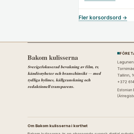
Fler korsordsord →
FÖRET
Bakom kulisserna
Lagunen
Sverigefokuserad bevakning av film, tv,
Tornimäe
kändisnyheter och branschinsikt — med
Tallinn, 
tydliga bylines, källgranskning och
+372 61
redaktionell transparens.
Estonian 
(Äriregis
Om Bakom kulisserna i korthet
Bakom kulisserna är en oberoende svensk digital nyhetssa