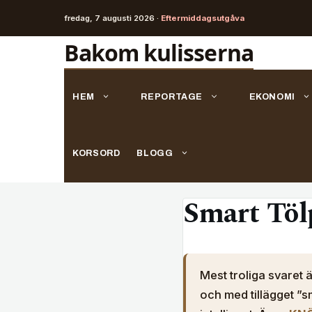
fredag, 7 augusti 2026 ·
Eftermiddagsutgåva
Hoppa
Bakom kulisserna
till
innehåll
HEM
REPORTAGE
EKONOMI
KORSORD
BLOGG
Smart Töl
Mest troliga svaret 
och med tillägget ”s