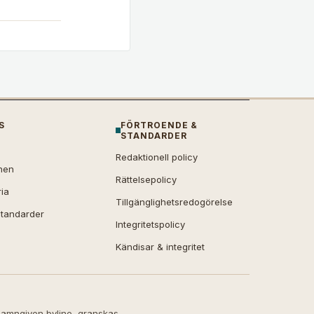
S
FÖRTROENDE &
STANDARDER
Redaktionell policy
nen
Rättelsepolicy
ria
Tillgänglighetsredogörelse
standarder
Integritetspolicy
Kändisar & integritet
 namngiven byline, granskas