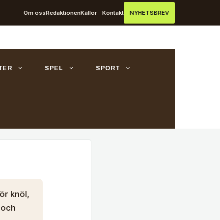
Om oss
Redaktionen
Källor
Kontakt
NYHETSBREV
TER
SPEL
SPORT
för knöl,
g och