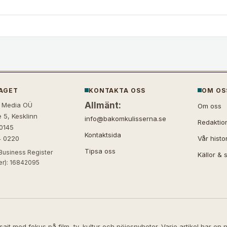
AGET
KONTAKTA OSS
OM OS
Allmänt:
 Media OÜ
Om oss
 5, Kesklinn
info@bakomkulisserna.se
Redaktio
10145
Kontaktsida
4 0220
Vår histo
Tipsa oss
Business Register
Källor & 
ter): 16842095
jt med fokus på film, tv, kultur och nöjesnyheter. Varje artikel har en