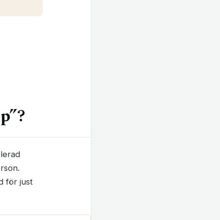
lp”?
blerad
erson.
 för just