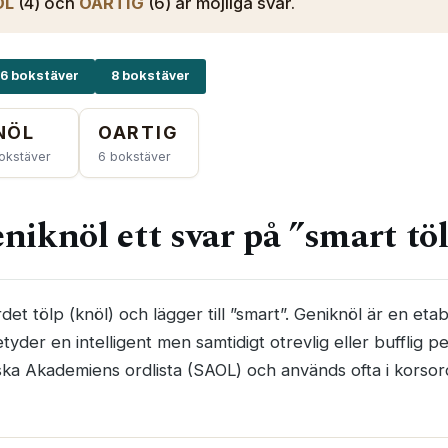
ÖL
(4) och
OARTIG
(6) är möjliga svar.
6 bokstäver
8 bokstäver
NÖL
OARTIG
okstäver
6 bokstäver
eniknöl ett svar på ”smart tö
et tölp (knöl) och lägger till ”smart”. Geniknöl är en eta
der en intelligent men samtidigt otrevlig eller bufflig p
ka Akademiens ordlista (SAOL) och används ofta i korsord