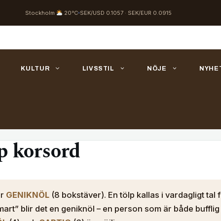
Stockholm
20°C
SEK/USD 0.1057 · SEK/EUR 0.0915
KULTUR
LIVSSTIL
NÖJE
NYHE
p korsord
är
GENIKNÖL
(8 bokstäver). En tölp kallas i vardagligt tal 
mart” blir det en geniknöl – en person som är både buffli