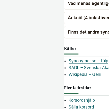
Vad menas egentlig
Är knöl (4 bokstäver)
Finns det andra syno
Källor
Synonymer.se – tölp
SAOL – Svenska Aka
Wikipedia – Geni
Fler ledtrådar
Korsordshjälp
Sålla korsord