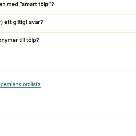
en med ”smart tölp”?
 ett giltigt svar?
nymer till tölp?
demiens ordlista