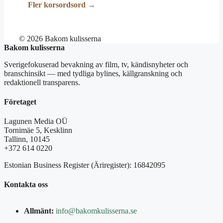
Fler korsordsord →
© 2026 Bakom kulisserna
Bakom kulisserna
Sverigefokuserad bevakning av film, tv, kändisnyheter och
branschinsikt — med tydliga bylines, källgranskning och
redaktionell transparens.
Företaget
Lagunen Media OÜ
Tornimäe 5, Kesklinn
Tallinn, 10145
+372 614 0220
Estonian Business Register (Äriregister): 16842095
Kontakta oss
Allmänt:
info@bakomkulisserna.se