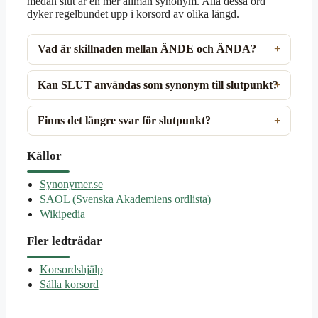
medan slut är en mer allmän synonym. Alla dessa ord
dyker regelbundet upp i korsord av olika längd.
Vad är skillnaden mellan ÄNDE och ÄNDA?
Kan SLUT användas som synonym till slutpunkt?
Finns det längre svar för slutpunkt?
Källor
Synonymer.se
SAOL (Svenska Akademiens ordlista)
Wikipedia
Fler ledtrådar
Korsordshjälp
Sålla korsord