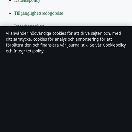
Rättelsepolicy
Tillgänglighetsredogörelse
Integritetspolicy
Vi använder nödvändiga cookies för att driva sajten och, med
Kändisar & integritet
ditt samtycke, cookies för analys och annonsering för att
förbättra den och finansiera vår journalistik. Se vår
Cookiepolicy
och
Integritetspolicy
.
Om Bakom kulisserna i korthet
Bakom kulisserna är en oberoende svensk digital nyhetssajt med
fokus på film, tv, kultur och nöjesnyheter. Varje artikel har en
namngiven byline, granskas av en redaktör och faktagranskas innan
publicering.
Innehållet är endast avsett för allmän information. Allmänna
förfrågningar:
info@bakomkulisserna.se
. Rättelser:
corrections@bakomkulisserna.se
.
Utgivare:
Lagunen Media OÜ, Tallinn ·
Ansvarig utgivare:
Viktor