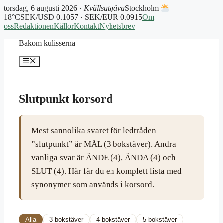
torsdag, 6 augusti 2026 ·
Kvällsutgåva
Stockholm
18°C
SEK/USD 0.1057 · SEK/EUR 0.0915
Om
oss
Redaktionen
Källor
Kontakt
Nyhetsbrev
Hoppa
Bakom kulisserna
till
innehåll
Meny
Slutpunkt korsord
Mest sannolika svaret för ledtråden
”slutpunkt” är MÅL (3 bokstäver). Andra
vanliga svar är ÄNDE (4), ÄNDA (4) och
SLUT (4). Här får du en komplett lista med
synonymer som används i korsord.
Alla
3 bokstäver
4 bokstäver
5 bokstäver