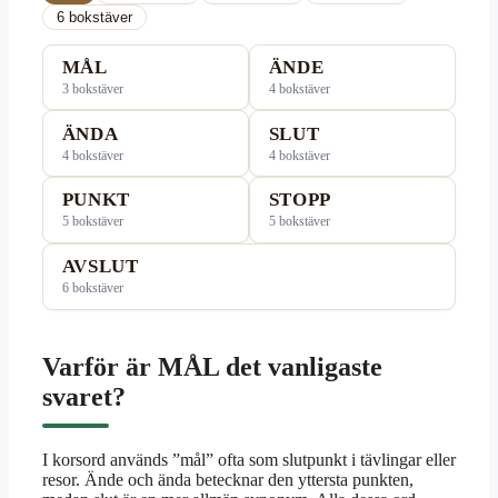
6 bokstäver
MÅL
ÄNDE
3 bokstäver
4 bokstäver
ÄNDA
SLUT
4 bokstäver
4 bokstäver
PUNKT
STOPP
5 bokstäver
5 bokstäver
AVSLUT
6 bokstäver
Varför är MÅL det vanligaste
svaret?
I korsord används ”mål” ofta som slutpunkt i tävlingar eller
resor. Ände och ända betecknar den yttersta punkten,