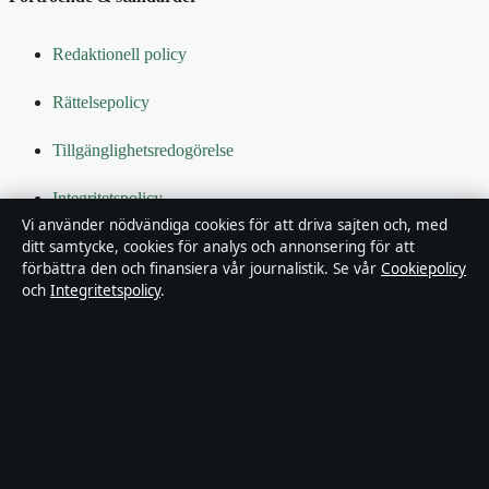
Redaktionell policy
Rättelsepolicy
Tillgänglighetsredogörelse
Integritetspolicy
Vi använder nödvändiga cookies för att driva sajten och, med
Kändisar & integritet
ditt samtycke, cookies för analys och annonsering för att
förbättra den och finansiera vår journalistik. Se vår
Cookiepolicy
och
Integritetspolicy
.
Om Bakom kulisserna i korthet
Bakom kulisserna är en oberoende svensk digital nyhetssajt med
fokus på film, tv, kultur och nöjesnyheter. Varje artikel har en
namngiven byline, granskas av en redaktör och faktagranskas innan
publicering.
Innehållet är endast avsett för allmän information. Allmänna
förfrågningar:
info@bakomkulisserna.se
. Rättelser: