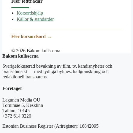
Fler ledtrådar
Korsordshjälp
Källor & standarder
Fler korsordsord →
© 2026 Bakom kulisserna
Bakom kulisserna
Sverigefokuserad bevakning av film, tv, kändisnyheter och
branschinsikt — med tydliga bylines, källgranskning och
redaktionell transparens.
Företaget
Lagunen Media OÜ
Tornimäe 5, Kesklinn
Tallinn, 10145
+372 614 0220
Estonian Business Register (Äriregister): 16842095