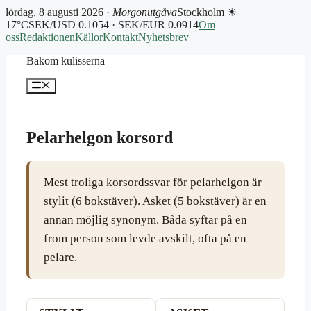
lördag, 8 augusti 2026 ·
Morgonutgåva
Stockholm ☀
17°C
SEK/USD 0.1054 · SEK/EUR 0.0914
Om
oss
Redaktionen
Källor
Kontakt
Nyhetsbrev
Hoppa
Bakom kulisserna
till
innehåll
Meny
Pelarhelgon korsord
Mest troliga korsordssvar för pelarhelgon är
stylit (6 bokstäver). Asket (5 bokstäver) är en
annan möjlig synonym. Båda syftar på en
from person som levde avskilt, ofta på en
pelare.