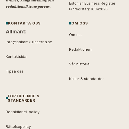
bylines, källgranskning och
Estonian Business Register
redaktionell transparens.
(Äriregister): 16842095
KONTAKTA OSS
OM OSS
Allmänt:
Om oss
info@bakomkulisserna.se
Redaktionen
Kontaktsida
Vår historia
Tipsa oss
Källor & standarder
FÖRTROENDE &
STANDARDER
Redaktionell policy
Rättelsepolicy