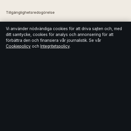
Tillgänglighetsredogörelse
Integritetspolicy
Vi använder nödvändiga cookies för att driva sajten och, med
ditt samtycke, cookies för analys och annonsering för att
förbättra den och finansiera vår journalistik. Se vår
Kändisar & integritet
Cookiepolicy
och
Integritetspolicy
.
Om Bakom kulisserna i korthet
Bakom kulisserna är en oberoende svensk digital nyhetssajt med
fokus på film, tv, kultur och nöjesnyheter. Varje artikel har en
namngiven byline, granskas av en redaktör och faktagranskas
innan publicering.
Innehållet är endast avsett för allmän information. Allmänna
förfrågningar:
info@bakomkulisserna.se
. Rättelser:
corrections@bakomkulisserna.se
.