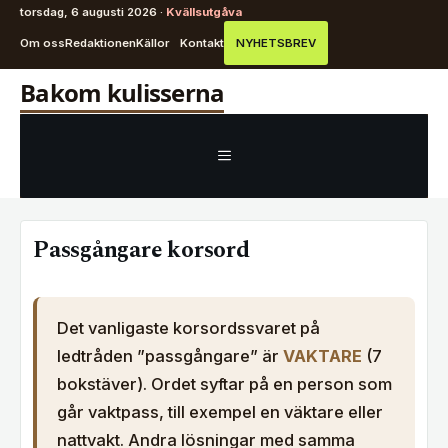
torsdag, 6 augusti 2026 ·
Kvällsutgåva
Om oss
Redaktionen
Källor
Kontakt
NYHETSBREV
Hoppa
Bakom kulisserna
till
innehåll
MENY
Passgångare korsord
Det vanligaste korsordssvaret på
ledtråden ”passgångare” är
VAKTARE
(7
bokstäver). Ordet syftar på en person som
går vaktpass, till exempel en väktare eller
nattvakt. Andra lösningar med samma