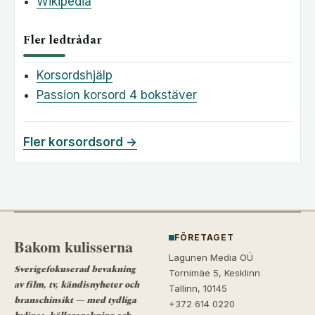
Wikipedia
Fler ledtrådar
Korsordshjälp
Passion korsord 4 bokstäver
Fler korsordsord →
FÖRETAGET
Bakom kulisserna
Lagunen Media OÜ
Sverigefokuserad bevakning
Tornimäe 5, Kesklinn
av film, tv, kändisnyheter och
Tallinn, 10145
branschinsikt — med tydliga
+372 614 0220