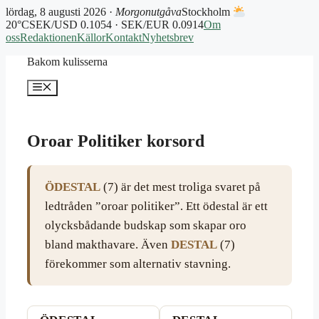
lördag, 8 augusti 2026 ·
Morgonutgåva
Stockholm
20°C
SEK/USD 0.1054 · SEK/EUR 0.0914
Om
oss
Redaktionen
Källor
Kontakt
Nyhetsbrev
Hoppa
Bakom kulisserna
till
innehåll
Meny
Oroar Politiker korsord
ÖDESTAL
(7) är det mest troliga svaret på
ledtråden ”oroar politiker”. Ett ödestal är ett
olycksbådande budskap som skapar oro
bland makthavare. Även
DESTAL
(7)
förekommer som alternativ stavning.