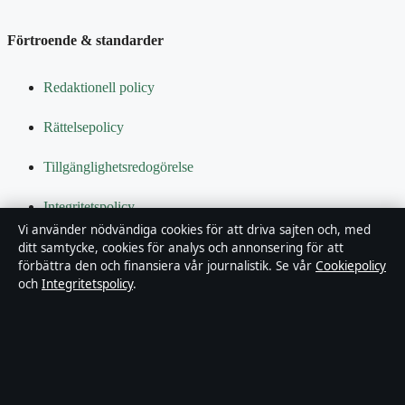
Förtroende & standarder
Redaktionell policy
Rättelsepolicy
Tillgänglighetsredogörelse
Integritetspolicy
Vi använder nödvändiga cookies för att driva sajten och, med
Kändisar & integritet
ditt samtycke, cookies för analys och annonsering för att
förbättra den och finansiera vår journalistik. Se vår
Cookiepolicy
och
Integritetspolicy
.
Om Bakom kulisserna i korthet
Bakom kulisserna är en oberoende svensk digital nyhetssajt med
fokus på film, tv, kultur och nöjesnyheter. Varje artikel har en
namngiven byline, granskas av en redaktör och faktagranskas innan
publicering.