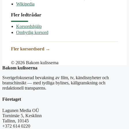
Wikipedia
Fler ledtrådar
Korsordshjälp
Ombytlig korsord
Fler korsordsord →
© 2026 Bakom kulisserna
Bakom kulisserna
Sverigefokuserad bevakning av film, tv, kändisnyheter och
branschinsikt — med tydliga bylines, källgranskning och
redaktionell transparens.
Företaget
Lagunen Media OÜ
Tornimäe 5, Kesklinn
Tallinn, 10145
+372 614 0220