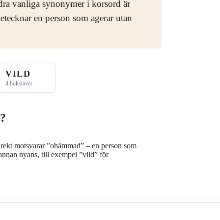
ra vanliga synonymer i korsord är
ecknar en person som agerar utan
VILD
4 bokstäver
d?
rekt motsvarar ”ohämmad” – en person som
annan nyans, till exempel ”vild” för