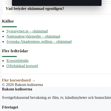
Vad betyder ohämmad egentligen?
Källor
Synonymer.se – ohämmad
Nationalencyklopedin – ohämmad
Svenska Akademiens ordlista – ohämmad
Fler ledtrådar
Korsordshjälp
Oförfalskad korsord
Fler korsordsord →
© 2026 Bakom kulisserna
Bakom kulisserna
Sverigefokuserad bevakning av film, tv, kändisnyheter och branschins
Företaget