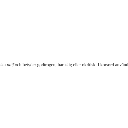
nska
naïf
och betyder godtrogen, barnslig eller okritisk. I korsord anv