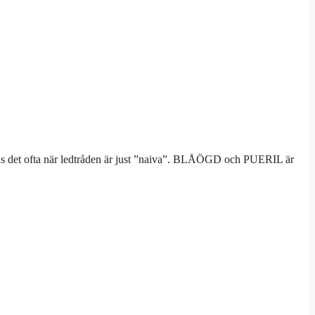
änds det ofta när ledtråden är just ”naiva”. BLÅÖGD och PUERIL är