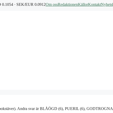
0.1054 · SEK/EUR 0.0912
Om oss
Redaktionen
Källor
Kontakt
Nyhets
V (4 bokstäver). Andra svar är BLÅÖGD (6), PUERIL (6), GODTROGNA 