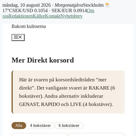
måndag, 10 augusti 2026 ·
Morgonutgåva
Stockholm
17°C
SEK/USD 0.1054 · SEK/EUR 0.0914
Om
oss
Redaktionen
Källor
Kontakt
Nyhetsbrev
Hoppa
Bakom kulisserna
till
innehåll
Meny
Mer Direkt korsord
Här är svaren på korsordsledtråden ”mer
direkt”. Det vanligaste svaret är RAKARE (6
bokstäver). Andra alternativ inkluderar
GENAST, RAPIDO och LIVE (4 bokstäver).
Alla
4 bokstäver
6 bokstäver