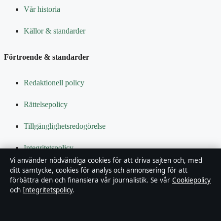
Vår historia
Källor & standarder
Förtroende & standarder
Redaktionell policy
Rättelsepolicy
Tillgänglighetsredogörelse
Integritetspolicy
Vi använder nödvändiga cookies för att driva sajten och, med
Kändisar & integritet
ditt samtycke, cookies för analys och annonsering för att
förbättra den och finansiera vår journalistik. Se vår
Cookiepolicy
och
Integritetspolicy
.
Om Bakom kulisserna i korthet
Bakom kulisserna är en oberoende svensk digital nyhetssajt med