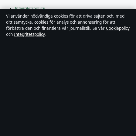
Integritetspolicy
Vi använder nödvändiga cookies för att driva sajten och, med
Kändisar & integritet
ditt samtycke, cookies för analys och annonsering för att
förbättra den och finansiera vår journalistik. Se vår
Cookiepolicy
och
Integritetspolicy
.
Om Bakom kulisserna i korthet
Bakom kulisserna är en oberoende svensk digital nyhetssajt med
fokus på film, tv, kultur och nöjesnyheter. Varje artikel har en
namngiven byline, granskas av en redaktör och faktagranskas innan
publicering.
Innehållet är endast avsett för allmän information. Allmänna
förfrågningar:
info@bakomkulisserna.se
. Rättelser:
corrections@bakomkulisserna.se
.
Utgivare:
Lagunen Media OÜ, Tallinn ·
Ansvarig utgivare:
Viktor
Holmgren, Chefredaktör · Estonian Business Register (Äriregister)
16842095
© 2026 Bakom kulisserna · Lagunen Media OÜ ·