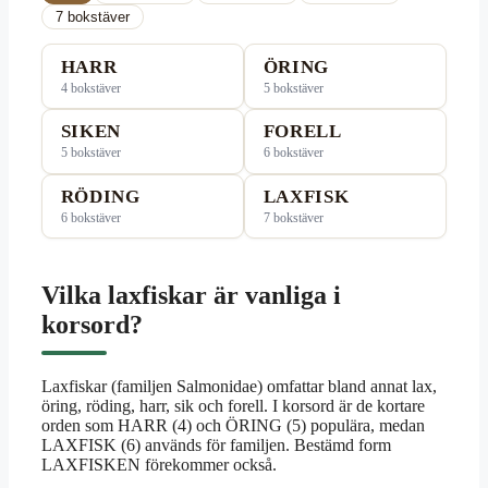
7 bokstäver
HARR
ÖRING
4 bokstäver
5 bokstäver
SIKEN
FORELL
5 bokstäver
6 bokstäver
RÖDING
LAXFISK
6 bokstäver
7 bokstäver
Vilka laxfiskar är vanliga i
korsord?
Laxfiskar (familjen Salmonidae) omfattar bland annat lax,
öring, röding, harr, sik och forell. I korsord är de kortare
orden som HARR (4) och ÖRING (5) populära, medan
LAXFISK (6) används för familjen. Bestämd form
LAXFISKEN förekommer också.