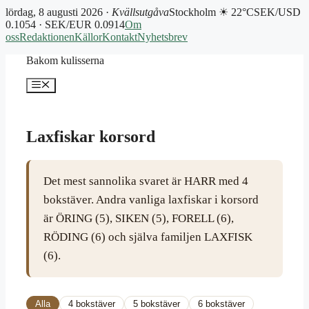
lördag, 8 augusti 2026 ·
Kvällsutgåva
Stockholm ☀ 22°C
SEK/USD
0.1054 · SEK/EUR 0.0914
Om
oss
Redaktionen
Källor
Kontakt
Nyhetsbrev
Hoppa
Bakom kulisserna
till
innehåll
Meny
Laxfiskar korsord
Det mest sannolika svaret är HARR med 4
bokstäver. Andra vanliga laxfiskar i korsord
är ÖRING (5), SIKEN (5), FORELL (6),
RÖDING (6) och själva familjen LAXFISK
(6).
Alla
4 bokstäver
5 bokstäver
6 bokstäver