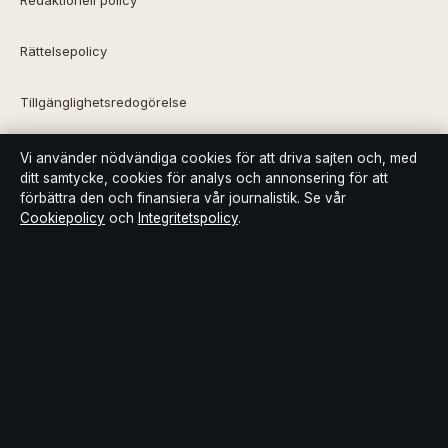
Rättelsepolicy
Tillgänglighetsredogörelse
Integritetspolicy
Vi använder nödvändiga cookies för att driva sajten och, med
ditt samtycke, cookies för analys och annonsering för att
förbättra den och finansiera vår journalistik. Se vår
Kändisar & integritet
Cookiepolicy
och
Integritetspolicy
.
Om Bakom kulisserna i korthet
Bakom kulisserna är en oberoende svensk digital nyhetssajt med
fokus på film, tv, kultur och nöjesnyheter. Varje artikel har en
namngiven byline, granskas av en redaktör och faktagranskas
innan publicering.
Innehållet är endast avsett för allmän information. Allmänna
förfrågningar:
info@bakomkulisserna.se
. Rättelser: