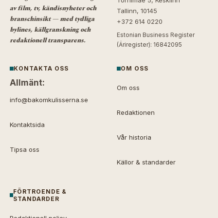
Tornimäe 5, Kesklinn
av film, tv, kändisnyheter och
Tallinn, 10145
branschinsikt — med tydliga
+372 614 0220
bylines, källgranskning och
Estonian Business Register
redaktionell transparens.
(Äriregister): 16842095
KONTAKTA OSS
OM OSS
Allmänt:
Om oss
info@bakomkulisserna.se
Redaktionen
Kontaktsida
Vår historia
Tipsa oss
Källor & standarder
FÖRTROENDE &
STANDARDER
Redaktionell policy