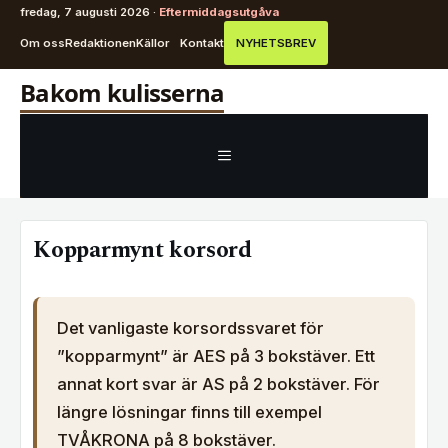
fredag, 7 augusti 2026 ·
Eftermiddagsutgåva
Om oss
Redaktionen
Källor
Kontakt
NYHETSBREV
Hoppa
Bakom kulisserna
till
innehåll
MENY
Kopparmynt korsord
Det vanligaste korsordssvaret för
”kopparmynt” är AES på 3 bokstäver. Ett
annat kort svar är AS på 2 bokstäver. För
längre lösningar finns till exempel
TVÅKRONA på 8 bokstäver.