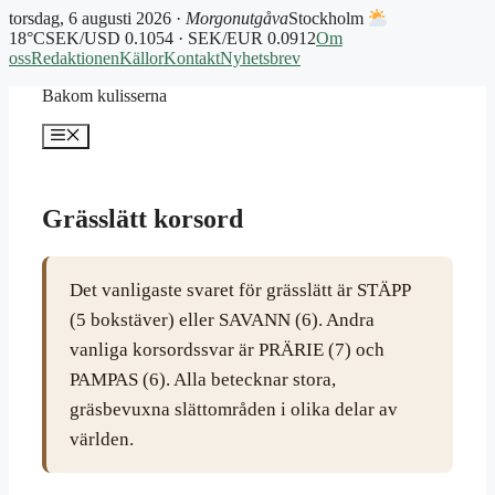
torsdag, 6 augusti 2026 ·
Morgonutgåva
Stockholm
18°C
SEK/USD 0.1054 · SEK/EUR 0.0912
Om
oss
Redaktionen
Källor
Kontakt
Nyhetsbrev
Hoppa
Bakom kulisserna
till
innehåll
Meny
Grässlätt korsord
Det vanligaste svaret för grässlätt är STÄPP
(5 bokstäver) eller SAVANN (6). Andra
vanliga korsordssvar är PRÄRIE (7) och
PAMPAS (6). Alla betecknar stora,
gräsbevuxna slättområden i olika delar av
världen.