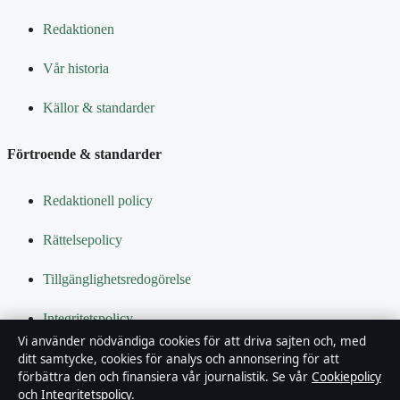
Redaktionen
Vår historia
Källor & standarder
Förtroende & standarder
Redaktionell policy
Rättelsepolicy
Tillgänglighetsredogörelse
Integritetspolicy
Vi använder nödvändiga cookies för att driva sajten och, med
Kändisar & integritet
ditt samtycke, cookies för analys och annonsering för att
förbättra den och finansiera vår journalistik. Se vår
Cookiepolicy
och
Integritetspolicy
.