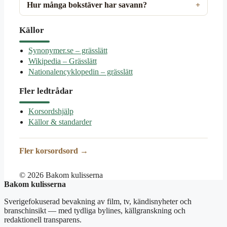
Hur många bokstäver har savann?
Källor
Synonymer.se – grässlätt
Wikipedia – Grässlätt
Nationalencyklopedin – grässlätt
Fler ledtrådar
Korsordshjälp
Källor & standarder
Fler korsordsord →
© 2026 Bakom kulisserna
Bakom kulisserna
Sverigefokuserad bevakning av film, tv, kändisnyheter och
branschinsikt — med tydliga bylines, källgranskning och
redaktionell transparens.