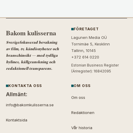
FÖRETAGET
Bakom kulisserna
Lagunen Media OÜ
Sverigefokuserad bevakning
Tornimäe 5, Kesklinn
av film, tv, kändisnyheter och
Tallinn, 10145
branschinsikt — med tydliga
+372 614 0220
bylines, källgranskning och
Estonian Business Register
redaktionell transparens.
(Äriregister): 16842095
KONTAKTA OSS
OM OSS
Allmänt:
Om oss
info@bakomkulisserna.se
Redaktionen
Kontaktsida
Vår historia