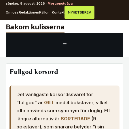
söndag, 9 augusti 2026 ·
Morgonutgåva
Om oss
Redaktionen
Källor
Kontakt
NYHETSBREV
Hoppa
Bakom kulisserna
till
innehåll
MENY
Fullgod korsord
Det vanligaste korsordssvaret för
”fullgod” är
GILL
med 4 bokstäver, vilket
ofta används som synonym för duglig. Ett
längre alternativ är
SORTERADE
(9
bokstäver), som snarare betyder ”i sin