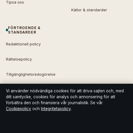
Tipsa oss
Källor & standarder
FÖRTROENDE &
STANDARDER
Redaktionell policy
Rättelsepolicy
Tillgänglighetsredogörelse
Integritetspolicy
Vi använder nödvändiga cookies för att driva sajten och, med
ditt samtycke, cookies för analys och annonsering för att
förbättra den och finansiera vår journalistik. Se vår
Kändisar & integritet
Cookiepolicy
och
Integritetspolicy
.
Om Bakom kulisserna i korthet