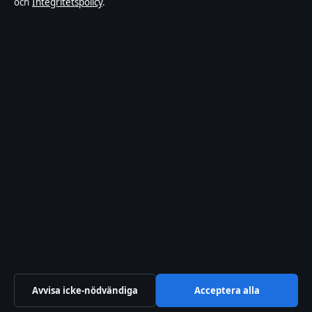
och
Integritetspolicy
.
Om Bakom kulisserna i korthet
Bakom kulisserna är en oberoende svensk digital nyhetssajt med
fokus på film, tv, kultur och nöjesnyheter. Varje artikel har en
namngiven byline, granskas av en redaktör och faktagranskas innan
publicering.
Innehållet är endast avsett för allmän information. Allmänna
förfrågningar:
info@bakomkulisserna.se
. Rättelser:
corrections@bakomkulisserna.se
.
Utgivare:
Lagunen Media OÜ, Tallinn ·
Ansvarig utgivare:
Viktor
Holmgren, Chefredaktör · Estonian Business Register (Äriregister)
16842095
© 2026 Bakom kulisserna · Lagunen Media OÜ ·
Så verifierar vi vår rapportering
·
WorldRSS
Avvisa icke-nödvändiga
Acceptera alla
↑