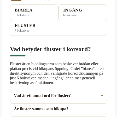
BIAREA
INGÅNG
6 bokstäver
6 bokstäver
FLUSTER
7 bokstäver
Vad betyder fluster i korsord?
Fluster är en biodlingsterm som beskriver brädan eller
plattan precis vid bikupans öppning. Ordet ”biarea” är en
direkt synonym och den vanligaste korsordslösningen på
just 6 bokstäver, medan ”ingång” är en mer generell
beskrivning av funktionen.
Vad är ett annat ord för fluster?
Är fluster samma som bikupa?