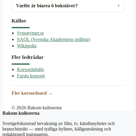
Varför är biarea 6 bokstäver?
Källor
Synonymer.se
SAOL (Svenska Akademiens ordlista)
Wikipedia
Fler ledtrådar
Korsordshjälp
Farstu korsord
Fler korsordsord →
© 2026 Bakom kulisserna
Bakom kulisserna
Sverigefokuserad bevakning av film, tv, kändisnyheter och
branschinsikt — med tydliga bylines, källgranskning och
redaktionell transparens.