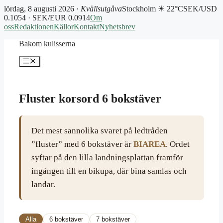
lördag, 8 augusti 2026 ·
Kvällsutgåva
Stockholm ☀ 22°C
SEK/USD
0.1054 · SEK/EUR 0.0914
Om
oss
Redaktionen
Källor
Kontakt
Nyhetsbrev
Hoppa
Bakom kulisserna
till
innehåll
Meny
Fluster korsord 6 bokstäver
Det mest sannolika svaret på ledtråden
”fluster” med 6 bokstäver är
BIAREA
. Ordet
syftar på den lilla landningsplattan framför
ingången till en bikupa, där bina samlas och
landar.
Alla
6 bokstäver
7 bokstäver