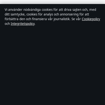
Bakom kulisserna är en oberoende svensk digital
Vi använder nödvändiga cookies för att driva sajten och, med
nyhetssajt med fokus på film, tv, kultur och
ditt samtycke, cookies för analys och annonsering för att
förbättra den och finansiera vår journalistik. Se vår
Cookiepolicy
nöjesnyheter. Varje artikel har en namngiven byline,
och
Integritetspolicy
.
granskas av en redaktör och faktagranskas innan
publicering.
Innehållet är endast avsett för allmän information.
Allmänna förfrågningar:
info@bakomkulisserna.se
.
Rättelser:
corrections@bakomkulisserna.se
.
Utgivare:
Lagunen Media OÜ, Tallinn ·
Ansvarig
utgivare:
Viktor Holmgren, Chefredaktör · Estonian
Business Register (Äriregister) 16842095
© 2026 Bakom kulisserna · Lagunen Media OÜ ·