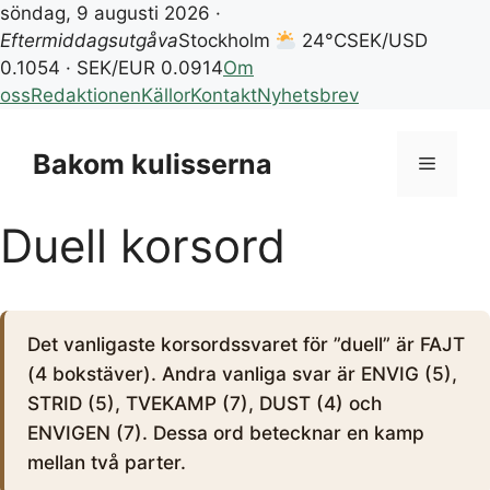
söndag, 9 augusti 2026 ·
Eftermiddagsutgåva
Stockholm
24°C
SEK/USD
0.1054 · SEK/EUR 0.0914
Om
oss
Redaktionen
Källor
Kontakt
Nyhetsbrev
Hoppa
till
Bakom kulisserna
Meny
innehåll
Duell korsord
Det vanligaste korsordssvaret för ”duell” är FAJT
(4 bokstäver). Andra vanliga svar är ENVIG (5),
STRID (5), TVEKAMP (7), DUST (4) och
ENVIGEN (7). Dessa ord betecknar en kamp
mellan två parter.